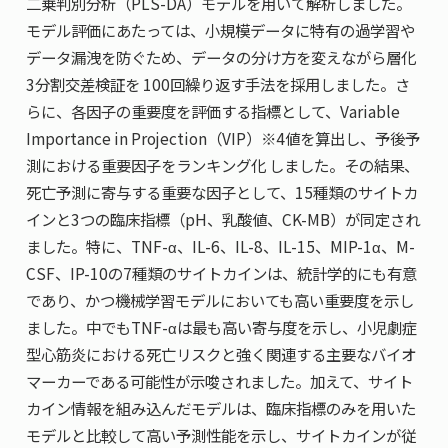
二乗判別分析（PLS-DA）モデルを用いて解析しました。
モデル評価にあたっては、小規模データに特有の過学習や
データ漏洩を防ぐため、データの分け方を変えながら層化
3分割交差検証を 100回繰り返す手法を採用しました。さ
らに、各因子の重要度を評価する指標として、Variable
Importance in Projection（VIP）※4値を算出し、予後予
測における重要因子をランキング化 しました。その結果、
死亡予測に寄与する重要な因子として、15種類のサイトカ
インと3つの臨床指標（pH、乳酸値、CK-MB）が同定され
ました。特に、TNF-α、IL-6、IL-8、IL-15、MIP-1α、M-
CSF、IP-10の7種類のサイトカインは、統計学的にも有意
であり、かつ機械学習モデルにおいても高い重要度を示し
ました。中でもTNF-αは最も高い寄与度を示し、小児劇症
型心筋炎における死亡リスクと強く関連する主要なバイオ
マーカーである可能性が示唆されました。加えて、サイト
カイン情報を組み込んだモデルは、臨床指標のみを用いた
モデルと比較して高い予測性能を示し、サイトカインが従