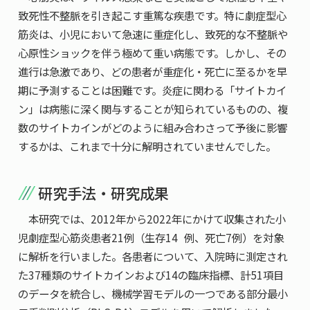
致死性不整脈を引き起こす重篤な疾患です。特に劇症型心
筋炎は、小児において急速に重症化し、致死的な不整脈や
心原性ショックを伴う極めて重い病態です。しかし、その
進行は急激であり、どの患者が重症化・死亡に至るかを早
期に予測することは困難です。炎症に関わる「サイトカイ
ン」は病態に深く関与することが知られているものの、複
数のサイトカインがどのように組み合わさって予後に影響
するかは、これまで十分に解明されていませんでした。
研究手法・研究成果
本研究では、2012年から2022年にかけて収集された小
児劇症型心筋炎患者21例（生存14 例、死亡7例）を対象
に解析を行いました。各患者について、入院時に測定され
た37種類のサイトカインおよび14の臨床指標、計51項目
のデータを統合し、機械学習モデルの一つである部分最小