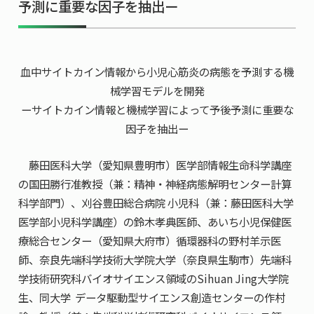
予測に重要な因子を抽出ー
共用機器・設備紹介
セミナー情報
就職実績
入試情報TOP
研究成果
5年一貫コースの
卒業生の声
国際化教育プログラム
受験
NAIST Edge BIO
血中サイトカイン情報から小児心筋炎の病態を予測する機
アクセス
お問い
領域棟
就職支援
合わせ
マップ
械学習モデルを開発
国際バイオゼミナール
研究＆授業
ーサイトカイン情報と機械学習によって予後予測に重要な
学内限定
ENGLISH
サマーキャンプ
イベント
因子を抽出ー
海外ラボインターンシップ
受験生の方へ
在学生の方へ
生活
藤田医科大学（愛知県豊明市）医学部情報生命科学講座
教職員の方へ
地域・一般の方へ
国際学生ワークショップ
保護者の方へ
の国田勝行准教授（兼：精神・神経病態解明センター計算
企業・研究者の方へ
科学部門）、刈谷豊田総合病院 小児科（兼：藤田医科大学
UCDリトリート
医学部小児科学講座）の鈴木孝典医師、あいち小児保健医
UCDオンラインゼミナール
療総合センター（愛知県大府市）循環器科の野村羊示医
師、奈良先端科学技術大学院大学（奈良県生駒市）先端科
学技術研究科バイオサイエンス領域のSihuan Jing大学院
生、同大学 データ駆動型サイエンス創造センターの作村