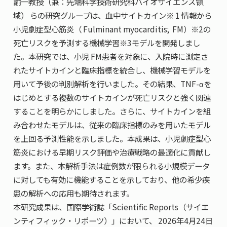
諭一教授（兼：先端科学技術研究科バイオサイエンス領
域） らの研究グループは、血中サイトカイン※ 1 情報から
小児劇症型心筋炎（ Fulminant myocarditis; FM）※2の
死亡リスクを予測する機械学習※3モデルを開発しまし
た。本研究では、小児 FM患者を対象に、入院時に測定さ
れたサイトカインと臨床指標を統合し、機械学習モデルを
用いて予後の判別解析を行いました。その結果、TNF-αを
はじめとする複数のサイトカインが死亡リスクと強く関連
することを明らかにしました。さらに、サイトカインを組
み合わせたモデルは、従来の臨床指標のみを用いたモデル
を上回る予測性能を示しました。本成果は、小児劇症型心
筋炎における早期リスク評価や治療戦略の最適化に貢献し
ます。また、本解析手法は症例数が限られる小規模データ
に対しても有効に機能することを示しており、他の希少疾
患の解析への応用も期待されます。
本研究成果は、国際学術誌「Scientific Reports（サイエ
ンティフィック・リポーツ）」において、 2026年4月24日