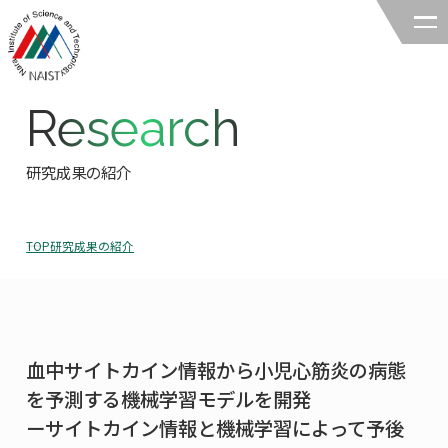
Research
奈良先端科学技術大学院大学
バイオサイエンス領域
研究成果の紹介
領域の紹介
TOP
研究成果の紹介
領域の紹介TOP
研究
領域長あいさつ
研究TOP
教育
領域の概要・特色
血中サイトカイン情報から小児心筋炎の病態
研究室一覧
教育TOP
キャリア
を予測する機械学習モデルを開発
領域賞の紹介
教員一覧
ーサイトカイン情報と機械学習によって予後
研究室への配属
キャリアTOP
入試情報