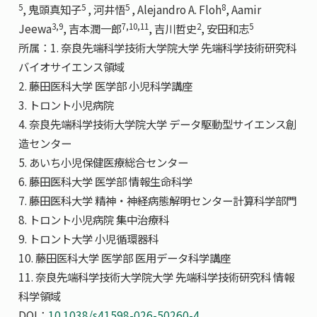
5
5
5
8
, 鬼頭真知子
, 河井悟
, Alejandro A. Floh
, Aamir
3,9
7,10,11
2
5
Jeewa
, 吉本潤一郎
, 吉川哲史
, 安田和志
所属：1. 奈良先端科学技術大学院大学 先端科学技術研究科
バイオサイエンス領域
2. 藤田医科大学 医学部 小児科学講座
3. トロント小児病院
4. 奈良先端科学技術大学院大学 データ駆動型サイエンス創
造センター
5. あいち小児保健医療総合センター
6. 藤田医科大学 医学部 情報生命科学
7. 藤田医科大学 精神・神経病態解明センター計算科学部門
8. トロント小児病院 集中治療科
9. トロント大学 小児循環器科
10. 藤田医科大学 医学部 医用データ科学講座
11. 奈良先端科学技術大学院大学 先端科学技術研究科 情報
科学領域
DOI：
10.1038/s41598-026-50260-4