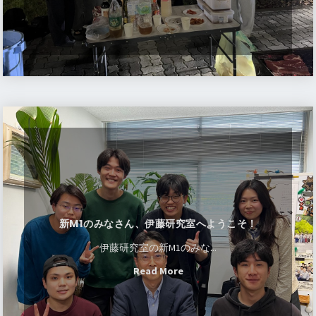
白川助教が令和7年度バイオ領域賞を受賞されま
り
し
催
した。おめでとうございます！
生
ま
た。"
し
歓
し
ま
2025.5/1
迎
た。"
し
伊藤研究室の
M1のメンバー
が決定しました。
会
た！
BBQ
2025.3/24
を
R6年度学位記授与式が行われ、
伊藤研でお祝い会
新
開
を開きました
。
M1
催
の
2025.3/24
し
み
D3大塚さんが
最優秀学生賞(博士課程)を受賞
しま
ま
な
した。
し
さ
た！"
2025.3/3
ん、
新M1のみなさん、伊藤研究室へようこそ！
D3大塚さんの研究が朝日新聞デジタル版に掲載さ
伊
伊藤研究室の新M1のみな...
れました。
詳しくはこちらから
ご覧ください。
藤
"新
Read More
研
2025.2/25
M1
究
白川助教らの論文がNature Plantsに掲載されまし
の
室
た。
詳しくはこちらから
ご覧ください。