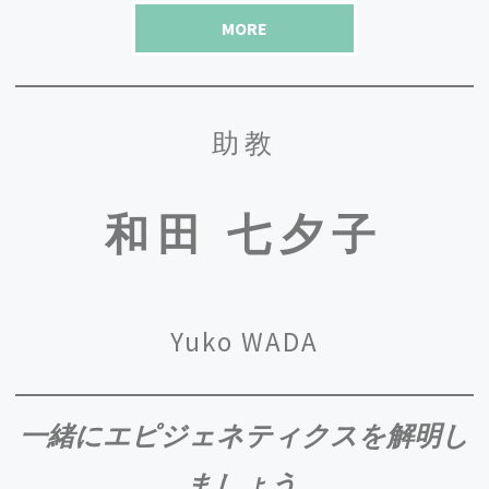
2024.5/8
MORE
伊藤研究室の
M1のメンバー
が決定しました。
2024.4/25
D2古田くんがR6年度日本学術振興会特別研究員
助教
に採用されました。
2024.3/22
R5年度学位授与式が行われ、
伊藤研でお祝い会を
和田 七夕子
開きました
。
2024.3/11
伊藤教授らの論文がResearch Squareに掲載されま
Yuko WADA
した。
詳しくはこちらから
ご覧ください。
2024.3/7
宮嶋さん(M2)が優秀口頭発表賞を、本郷くん(M2)
一緒にエピジェネティクスを解明し
が優秀ポスター発表賞を受賞
しました。おめでと
うございます！
ましょう
.