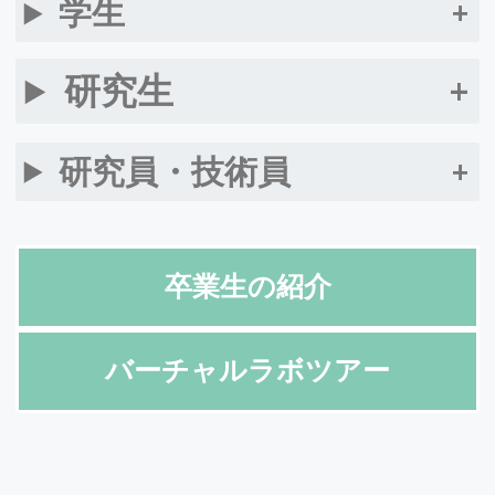
学生
くはこちらから
ご覧ください。
2023.9/6
研究生
和田七夕子助教が科学技術振興機構の
研究成果最
適展開支援プログラム(A-STEP)
に採択されまし
た。
研究員・技術員
2023.8/27
伊藤教授らの論文がInternational Journal of
Molecular Sciencesに掲載されました。
詳しくはこ
ちらから
ご覧ください。
卒業生の紹介
2023.8/2-4
SSHで西大和学園高等学校より3名が研究室体験の
バーチャルラボツアー
為ラボに滞在してくれました。
2023.7/26
先月帰国された
Pipattanamaitree Wiratくんのお
別れ会
と、昨日の
M1歓迎会BBQ
の写真をアップし