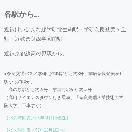
2023-01-20
各駅から…
白川助教の共同研究成果「Stomatal regulators
are co-opted for seta development in the
astomatous liverwort Marchantia polymorpha」が
近鉄けいはんな線学研北生駒駅・学研奈良登美ヶ丘
Nature Plantsに掲載されました。
駅・近鉄奈良線学園前駅・
2023-01-19
近鉄京都線高の原駅から、
白川先生がR４年度成績優秀者辞令交付式に参加
されました。
2023.1
●奈良交通バス／学研北生駒駅から約8分、学研奈良登美ヶ丘
伊藤教授らの論文が化学と生物に掲載されまし
駅から約10分、
た。
詳しくはこちら
からご覧ください。
高の原駅から約25分、学園前駅から約25分
（高山サイエンスタウン行き乗車、「奈良先端科学技術大学
2023.
院大学」下車すぐ）
伊藤教授らの論文が植物科学の最前線に掲載され
ました。
詳しくはこちら
からご覧ください。
【バス時刻表／R5年4月1日現在】
2023.
【バス時刻表／R5年10月1日〜】