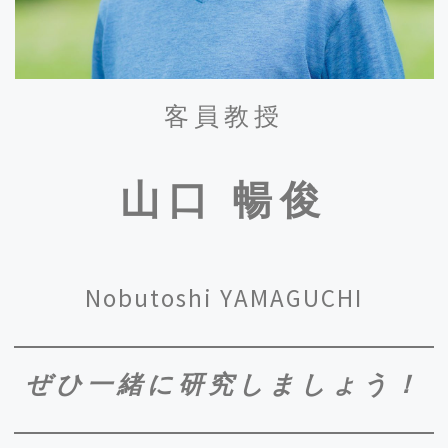
2024.9/3
和田七夕子助教が「
大学見本市2024～イノベーシ
ョン・ジャパン～
」に出展し「自殖稔性および種
子サイズ操作によるナタネ新品種の開発」を発表
しました。
客員教授
2024.8/29
D2古田くん、Xuejingさん、M2中西くん、前田く
山口 暢俊
んら
が
Bio Summer Camp 2024
に参加しました。
2024.7/29
白川一助教が参画している
学術変革領域B 天然物
生物学
のHPが公開されました。
Nobutoshi YAMAGUCHI
2024.5/17
和田七夕子助教が「
炭素循環で未来を創る！ オー
プンイノベーションのための異分野交流2024
」に
ぜひ一緒に研究しましょう！
参加し「炭素循環を実現する高収量ナタネ品種の
開発」を発表しました。