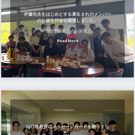
生
を
2026.3/15
伊藤先生をはじめとする夏生まれのメンバー
は
白川客員准教授が
2026年度日本植物生理学会奨励
のお誕生日会を開催しました。
賞を受賞
しました。
じ
本日は伊藤先生のお誕生日...
め
2026.3/15
"伊
Read More
と
D1 Febriさんが第67回日本植物生理学会年会にお
藤
す
いて、
PCPポスター賞を受賞
しました。おめでと
先
る
うございます！
生
夏
を
生
2026.1/6
は
ま
Feng Yihong（フェン イホン）助教
が着任しまし
じ
れ
た。
め
山
の
2025.12/19
と
口
メ
タイチュラロンコン大との共同研究の論文
す
准
ン
“Unraveling the role of Cullin3 of E3 ubiquitin ligase
る
教
バ
in salt stress tolerance via proteomics”がBMC
夏
授
ー
山口准教授にメッセージカードを贈りまし
Plant Biologyにアクセプトされました。
生
に
の
た。