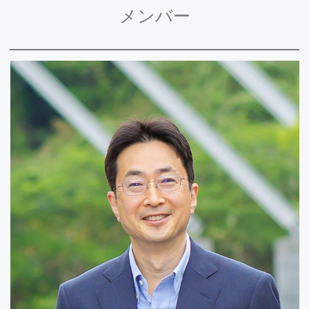
た。
メンバー
2024.12/19
D2古田くんが 学術変革領域研究(A)「挑戦的両性
花原理」若手の会2024 において
優秀口頭発表賞
を受賞しました。
2024.12/16
M1岡本さんが 学術変革領域研究(A)「植物気候フ
ィードバック」第2回若手の会 において
優秀ポス
ター発表賞を受賞
しました。
2024.12/2
伊藤教授らの論文がPlant Cellに掲載されまし
た。
詳しくはこちらから
ご覧ください。
2024.11/27
第47回日本分子生物学会年会が開催され
M1の7名
全員がポスター発表
を行いました。
2024.11/28