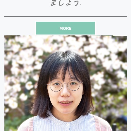
ましょう
.
構” が
「アグリバイオ 2023年12月号 植物病害防除
の最前線」
に掲載されました。
2023.11/9
MORE
白川一助教らの論文
が日本植物形態学会の
「平瀬
賞」を受賞
しました。（令和5年9月6日）
2023.10/10
SENTAN NAIST WEB MAGAZINE に
山口准教授
と花
発生分子遺伝学研究室
OBの下保くん
が紹介され
ました。
2023.10/6
東京大学の藤井准教授と高山教授らによる研究グ
ループと伊藤教授らによる研究グループとの共同
研究に関してプレスリリースが出ました。
「生殖の壁」をつくるマスター因子の発見−−種を
超えた自在な作物育種へ−−