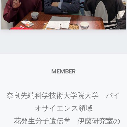
み
へ
な
2025.2/24
よ
さ
伊藤教授らの論文がNature Plantsに掲載されまし
う
ん、
た。
詳しくはこちらから
ご覧ください。
こ
伊
そ！
2025.2/20
藤
和田助教が
ＪＳＴ研究成果最適展開支援プログラ
研
ム（Ａ－ＳＴＥＰ）①～ＩＣＴ、電子デバイス、
究
ものづくり、アグリ・バイオ～ 新技術説明会
に
室
おいて「アブラナ科植物の種子サイズおよび自殖
へ
MEMBER
稔性の操作技術の開発」について紹介しました。
よ
う
2025.2/17
こ
D3大塚さんの論文「
花を咲かせる時期を遅延させ
奈良先端科学技術大学院大学 バイ
そ！"
る新規低分子化合物について
」のプレスリリース
を出しました。
オサイエンス領域
2025.1/27
花発生分子遺伝学 伊藤研究室の
D3大塚さんが筆頭著者である
論文が発表
されまし