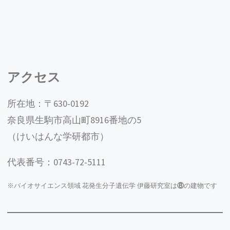
伊藤寿朗教授が令和５年度 文部科学大臣表彰 科
学技術賞を受賞しました。
本学の研究成果として
も紹介されました。
こちらより受賞の詳細をご覧いただけます
。
2023.4/4
伊藤研究室の説明会のスケジュールをアップしま
アクセス
した。クリックしてご確認ください。
所在地：〒630-0192
2023.4/3
D1古田くんが本学の「イノベーション創出フェロ
奈良県生駒市高山町8916番地の5
ーシップ」支給対象者に選ばれました。
（けいはんな学研都市）
2023.4/3
代表番号：0743-72-5111
伊藤研究室のHPをリニューアルしました。
2023.3/15
※バイオサイエンス領域 花発生分子遺伝学 伊藤研究室は
⑧
の建物です
伊藤教授らの論文がPlant and Cell Physiologyに掲
載されました。
詳しくはこちらから
ご覧くださ
い。