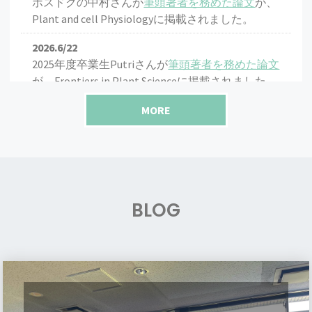
ポスドクの中村さんが
筆頭著者を務めた論文
が、
Plant and cell Physiologyに掲載されました。
2026.6/22
2025年度卒業生Putriさんが
筆頭著者を務めた論文
が、Frontiers in Plant Scienceに掲載されました。
2026.6/4
MORE
新入生歓迎会
を開催しました。
2026.4/30
伊藤研究室の
M1のメンバー
が決定しました。
2026.3/24
BLOG
R7年度学位記授与式が行われ、
伊藤研でお祝い会
を開きました
。
2026.3/24
伊
M2石山さんとD3古田くんが
最優秀学生賞（博士
藤
前期課程・博士後期課程）を受賞
しました。おめ
先
でとうございます！