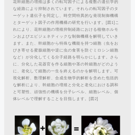
花幹細胞の増殖は多くの転写因子による複数の遺伝学的
な経路により抑制されています。それらの転写因子のタ
ーゲット遺伝子を同定し、時空間特異的な発現制御機構
とターゲット因子の作用機構の研究を行います。[図1]こ
れにより、花幹細胞の増殖抑制経路における植物ホルモ
ンおよびエピジェネティックな制御機構を解明していき
ます。また、幹細胞から特殊な機能を持つ細胞（虫をお
びき寄せる蜜腺細胞や逆に虫の食害を防ぐミロシン細胞
など）が分化してくる分子経路を明らかにします。さら
に、分化した花器官を作る細胞や茎の幹細胞がどのよう
に、老化して細胞の一生を終えるのかを解明します。可
視化解析、数理解析、合成生物学的解析を含めた包括的
な解析により、幹細胞の増殖と分化と老化における調和
と可塑性、頑強性の機構を分子レベル、細胞レベル、個
体レベルで理解することを目指します。[図2]