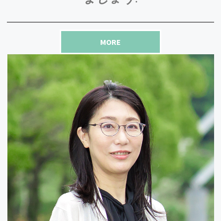
2024.2/15-16
和田七夕子助教が
「京都ビジネス交流フェア
2024」
に参加し「高収量ナタネ新品種の作出技術
MORE
の開発」を発表しました。
2024.2/13
修論発表を無事終えたM２の皆さんを祝して
「ケ
ーキの会」を開催
しました。
2024.2/7
白川一助教が「
NAISTプレジデンツフェロー
2023
」として表彰されました。
2024.2/6
伊藤教授らの論文がNature Communicationsに掲
載されました。
詳しくはこちらから
ご覧くださ
い。
2024.1/10
和田七夕子助教が「関西バイオビジネスマッチン