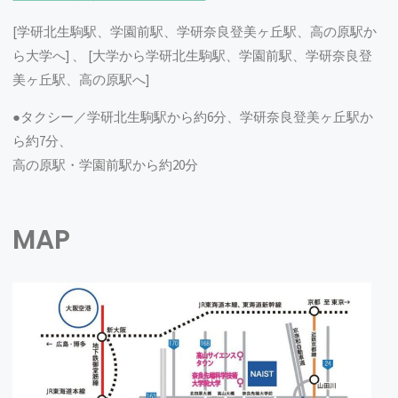
伊藤教授らの論文がFlower Developmentに掲載さ
れました。
詳しくはこちら
からご覧ください。
[学研北生駒駅、学園前駅、学研奈良登美ヶ丘駅、高の原駅か
ら大学へ] 、 [大学から学研北生駒駅、学園前駅、学研奈良登
2022-12-22
美ヶ丘駅、高の原駅へ]
12月12-15日に淡路島にて開催されたCold Spring
Harbor Conference Asia “Integrative Epigenetics in
●タクシー／学研北生駒駅から約6分、学研奈良登美ヶ丘駅か
Plants”において、花発生分子遺伝学研究室の博
ら約7分、
士研究員Wang Yicongくんが学位論文の内容で
高の原駅・学園前駅から約20分
Poster Awardを受賞しました。
2022-12-08
白川助教、伊藤教授らの論文
‘’Single-cell RNA
MAP
sequencing of Arabidopsis leaf tissues identifies
multiple specialized cell types: Idioblast myrosin
cells and potential glucosinolate-producing
cells‘’
が発表されました。
2022.11/29
和田七夕子助教が
「日中大学フェア＆フォーラ
ム」
に参加し「アブラナ科植物における種子サイ