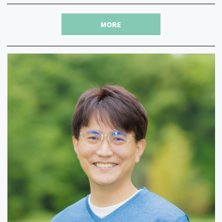
2024.10/11
伊藤教授と南京大Sun Bo博士との共同研究の論
MORE
文”
ZINC FINGER PROTEIN 11 induced by AGAMOUS
regulates proper ovule development by mediating
Brassinosteroid signaling in Arabidopsis
”がpublish
されました。
2024.10/8
白川一助教が参画している 学術変革領域B 天然物
生物学 の領域会議が開催され
白川グループの学生
と共に参加
しました。
2024.9/24
伊藤教授と南京大Sun Bo博士との共同研究の論
文”ZINC FINGER PROTEIN 11 induced by AGAMOUS
regulates proper ovule development by mediating
Brassinosteroid signaling in Arabidopsis”がThe
Plant Cell誌にアクセプトされました。