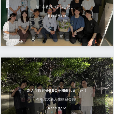
ま
メ
お
2025.10/29
山口准教授の栄転を祝し、...
れ
ッ
誕
M2石山さんが学変A「
植物気候フィードバック」
"山
Read More
の
セ
生
第3回若手の会において口頭発表賞を受賞
しまし
口
メ
ー
日
た。おめでとうございます！
准
ン
ジ
会
2025.10/28
教
バ
カ
を
D3古田君とD1前田君が学変A
「挑戦的両性花原
授
ー
ー
開
理」若手の会2025において口頭発表賞を受賞
しま
に
の
ド
催
した。おめでとうございます！
メ
お
を
し
ッ
誕
新
贈
ま
2025.8/26
セ
生
入
り
し
白川助教が
令和7年度バイオ領域賞
を受賞しまし
ー
日
生
ま
た。
た。
ジ
会
歓
し
カ
2025.7/1
を
迎
た。
新入生歓迎会BBQを開催しました！
伊藤教授らの論文がPlant Cellに掲載されまし
ー
開
会
た。
詳しくはこちらから
ご覧ください。
ド
催
BBQ
今年度の新入生歓迎会BB...
を
し
を
"新
2025.7/1
Read More
贈
ま
開
入