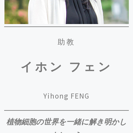
グ2023」に参加し「高収量ナタネ新品種の作出技
術の開発」を発表しました。
2023.12/14
和田七夕子助教が
「MOBIO産学連携オフィス テ
ーマ別合同シーズ発表会－環境配慮・SDGs編－」
助教
に参加し「高収量ナタネ新品種の作出技術の開
発」を発表しました。
イホン
フェン
2023.12/11
伊藤教授らの論文がResearch Squareに掲載されま
した。
詳しくはこちらから
ご覧ください。
2023.12/6-8
Yihong FENG
第46回日本分子生物学会年会
にM1、D1の皆さん
が参加し発表をしました。
2023.11/20
植物細胞の世界を一緒に解き明かし
伊藤教授、山口准教授、D1古田くんの論文
“AGAMOUSによる花メリステムの細胞増殖停止機