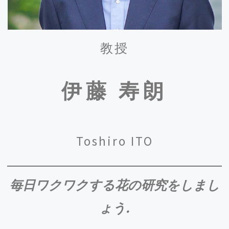
第47回日本分子生物学会年会にて、和田助教が奈
良県立医科大の小林久人先生と共にオーガナイザ
ーを務めたシンポジウムが開催されました。
教授
「ゲノム刷り込み機構の再定義と実例：エピゲノ
ム制御機構の進化とコンフリクト仮説」
2024.11/13
伊藤 寿朗
D3大塚さんが NAIST Granite / NAIST Granite-AI 学
際的人材育成ワークショップ2024において
GRanite BS賞を受賞
しました。
Toshiro ITO
2024.11/12
白川一助教が台湾の The Institute of Plant and
Microbial Biology (IPMB)において、「
Idioblasts in
Plants: Co-option and Neofunctionalization of
毎日ワクワクする花の研究をしまし
Stomatal Transcription Factors for Defense
Against Herbivores in Brassicales
」を講演しまし
ょう.
た。