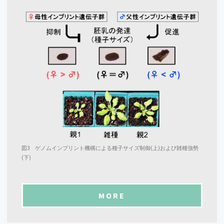
図3 ゲノムインプリント機構による種子サイズ制御(上)および雑種強勢
(下)
MORE