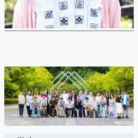
2023.10/5
伊藤教授らの論文がNature Plantsに掲載されまし
た。
詳しくはこちらから
ご覧ください。
2023.10/5
伊藤教授、山口准教授らの論文が
Web
,
Twitter
で
紹介されました。ぜひご覧ください。
2023.9/28
D1古田くんが独立行政法人学術振興会特別研究員
等審査会における選考でDC2に採用
されました。
2023.9/25
D3小林さんの博士号取得のお祝い
を行いました！
2023.9/19
9/11-15までの期間、
伊藤研究室にてインターン
シップの学生2名を受け入れ
ました。
2024.9/10
伊藤教授らの論文がeLifeに掲載されました。
詳し