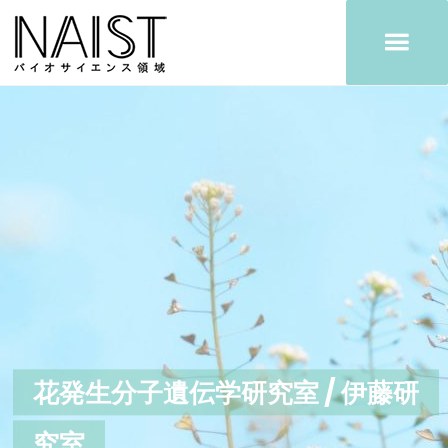
コ
ン
テ
ン
ツ
へ
ス
キ
ッ
プ
花発生分子遺伝学研究室 / 伊藤研
究室