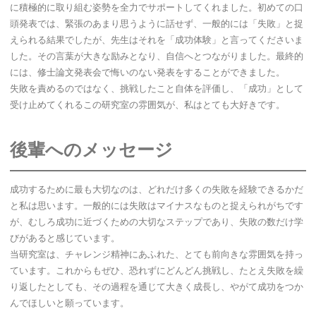
に積極的に取り組む姿勢を全力でサポートしてくれました。初めての口
頭発表では、緊張のあまり思うように話せず、一般的には「失敗」と捉
えられる結果でしたが、先生はそれを「成功体験」と言ってくださいま
した。その言葉が大きな励みとなり、自信へとつながりました。最終的
には、修士論文発表会で悔いのない発表をすることができました。
失敗を責めるのではなく、挑戦したこと自体を評価し、「成功」として
受け止めてくれるこの研究室の雰囲気が、私はとても大好きです。
後輩へのメッセージ
成功するために最も大切なのは、どれだけ多くの失敗を経験できるかだ
と私は思います。一般的には失敗はマイナスなものと捉えられがちです
が、むしろ成功に近づくための大切なステップであり、失敗の数だけ学
びがあると感じています。
当研究室は、チャレンジ精神にあふれた、とても前向きな雰囲気を持っ
ています。これからもぜひ、恐れずにどんどん挑戦し、たとえ失敗を繰
り返したとしても、その過程を通じて大きく成長し、やがて成功をつか
んでほしいと願っています。