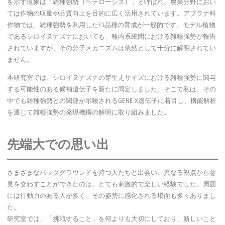
を示す現象は「雑種強勢（ヘテローシス）」と呼ばれ、農業分野におい
ては作物の収量や品質向上を目的に広く活用されています。アブラナ科
作物では、雑種強勢を利用したF1品種の育成が一般的です。モデル植物
であるシロイヌナズナにおいても、種内系統間における雑種強勢が報告
されていますが、その分子メカニズムは依然として十分に解明されてい
ません。
本研究室では、シロイヌナズナの芽生えサイズにおける雑種強勢に関与
する可能性のある候補遺伝子を新たに同定しました。そこで私は、その
中でも雑種強勢との関連が示唆されるGENE X遺伝子に着目し、機能解析
を通じて雑種強勢の発現機構の解明に取り組みました。
先端大での思い出
さまざまなバックグラウンドを持つ人たちと出会い、異なる視点から意
見を交わすことができたのは、とても刺激的で楽しい経験でした。周囲
には行動力のある人が多く、その姿勢に感化される場面も多々ありまし
た。
研究室では、「挑戦すること」を何よりも大切にしており、新しいこと