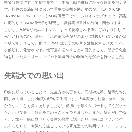
植物は高温に対して耐性を持ち、生命活動の維持に様々な影響を与えま
す。植物の高温応答において重要な役割を果たすのが、HEAT SHOCK
TRANSCRIPTION FACTOR (HSF)転写因子です。シロイヌナズナでは、高温
に応答して
HSFA2
遺伝子が発現し、獲得高温耐性の制御に関わります。
しかし、
HSFA2
が高温ストレスによって誘導される際にどのようにして
転写されるのか、また、下流の遺伝子がどのように制御されているかは
不明です。そこで、私は、
HSFA2
遺伝子の転写を活性化するメカニズム
を解明し、化合物でその転写量を増やすことを目的として、低分子化合
物を用いたスクリーニングや下流遺伝子の網羅的な解析を行いました。
先端大での思い出
印象に残っていることは、先生方や技官さん、同期や先輩、後輩たちに
囲まれて過ごした2年間の研究室生活です。大学院から植物に触れ、分
からないことも多くありましたが、親切に手厚くサポートしてくださっ
たおかげで楽しく研究を進めることができました。また、研究だけでな
く、ご飯を一緒に食べたり実験の合間に話したり、時にはリフレでゲー
ムをしたりと、何気なく過ごしている研究室での時間でリフレッシュし