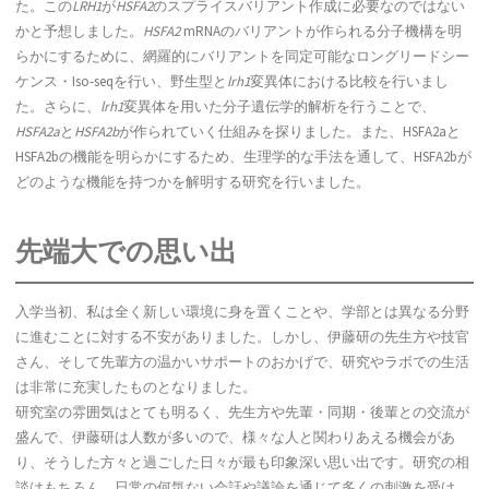
た。この
LRH1
が
HSFA2
のスプライスバリアント作成に必要なのではない
かと予想しました。
HSFA2
mRNAのバリアントが作られる分子機構を明
らかにするために、網羅的にバリアントを同定可能なロングリードシー
ケンス・Iso-seqを行い、野生型と
lrh1
変異体における比較を行いまし
た。さらに、
lrh1
変異体を用いた分子遺伝学的解析を行うことで、
HSFA2a
と
HSFA2b
が作られていく仕組みを探りました。また、HSFA2aと
HSFA2bの機能を明らかにするため、生理学的な手法を通して、HSFA2bが
どのような機能を持つかを解明する研究を行いました。
先端大での思い出
入学当初、私は全く新しい環境に身を置くことや、学部とは異なる分野
に進むことに対する不安がありました。しかし、伊藤研の先生方や技官
さん、そして先輩方の温かいサポートのおかげで、研究やラボでの生活
は非常に充実したものとなりました。
研究室の雰囲気はとても明るく、先生方や先輩・同期・後輩との交流が
盛んで、伊藤研は人数が多いので、様々な人と関わりあえる機会があ
り、そうした方々と過ごした日々が最も印象深い思い出です。研究の相
談はもちろん、日常の何気ない会話や議論を通じて多くの刺激を受け、