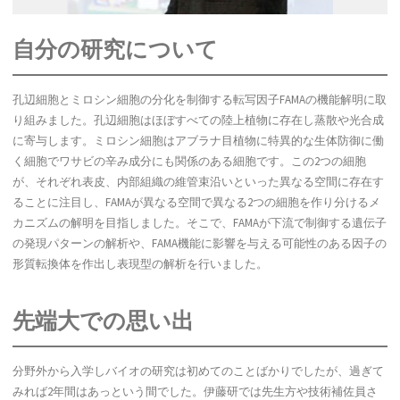
自分の研究について
孔辺細胞とミロシン細胞の分化を制御する転写因子FAMAの機能解明に取
り組みました。孔辺細胞はほぼすべての陸上植物に存在し蒸散や光合成
に寄与します。ミロシン細胞はアブラナ目植物に特異的な生体防御に働
く細胞でワサビの辛み成分にも関係のある細胞です。この2つの細胞
が、それぞれ表皮、内部組織の維管束沿いといった異なる空間に存在す
ることに注目し、FAMAが異なる空間で異なる2つの細胞を作り分けるメ
カニズムの解明を目指しました。そこで、FAMAが下流で制御する遺伝子
の発現パターンの解析や、FAMA機能に影響を与える可能性のある因子の
形質転換体を作出し表現型の解析を行いました。
先端大での思い出
分野外から入学しバイオの研究は初めてのことばかりでしたが、過ぎて
みれば2年間はあっという間でした。伊藤研では先生方や技術補佐員さ