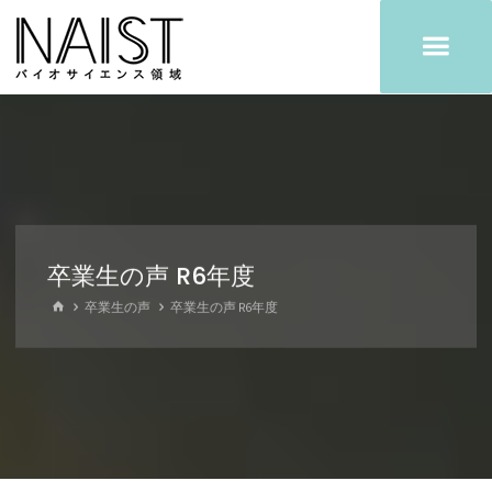
コ
ン
テ
ン
ツ
へ
ス
キ
ッ
プ
卒業生の声 R6年度
ホ
卒業生の声
卒業生の声 R6年度
ー
ム