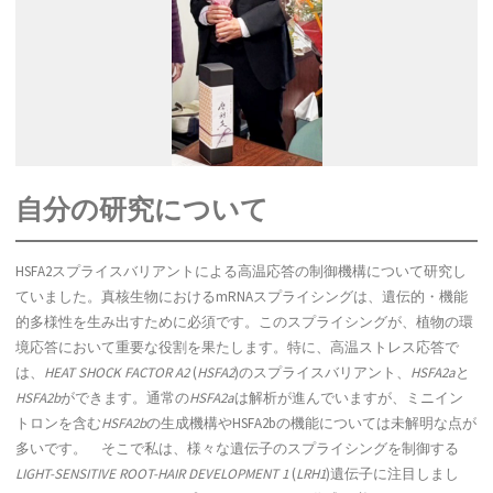
自分の研究について
HSFA2スプライスバリアントによる高温応答の制御機構について研究し
ていました。真核生物におけるmRNAスプライシングは、遺伝的・機能
的多様性を生み出すために必須です。このスプライシングが、植物の環
境応答において重要な役割を果たします。特に、高温ストレス応答で
は、
HEAT SHOCK FACTOR A2
(
HSFA2
)のスプライスバリアント、
HSFA2a
と
HSFA2b
ができます。通常の
HSFA2a
は解析が進んでいますが、ミニイン
トロンを含む
HSFA2b
の生成機構やHSFA2bの機能については未解明な点が
多いです。 そこで私は、様々な遺伝子のスプライシングを制御する
LIGHT-SENSITIVE ROOT-HAIR DEVELOPMENT 1
(
LRH1
)遺伝子に注目しまし