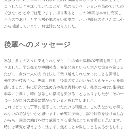
こうした日々を送っていたことが、私のモチベーションを高めていたの
ではないかと今では思います。振り返ると、この2年間は本当に充実し
たものであり、とても居心地の良い環境でした。伊藤研の皆さんには心
から感謝しています。お世話になりました。
後輩へのメッセージ
私は、多くの方々に支えられながら、この修士課程の2年間を過ごして
きました。学会発表や中間発表、修論発表といった大きな節目を迎える
たびに、自分一人の力では決して乗り越えられなかったことを実感し、
先生方や技官さん、先輩、同期、後輩の支えがいかに大きかったかを痛
感しました。特に研究の進め方や発表資料の作成、発表に向けた指導は
非常に手厚く、時には厳しい指摘を受けることもありましたが、その一
つ一つが自分の成長に繋がっていると感じていました。
これほどまでに丁寧に指導していただける環境は、この先なかなか得ら
れないのではないかと思います。研究に没頭し、試行錯誤を繰り返しな
がらも、周囲の助けを得て成長できる環境はとても貴重だと思います。
時には研究が思うように進まず、焦ることや悩むこともあるかもしれま