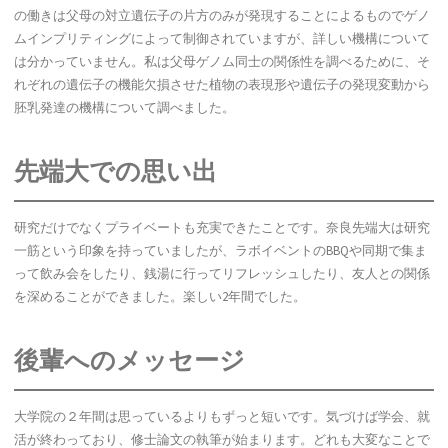
の働きは父母の対立遺伝子の片方のみが発現することによるものでゲノ
ムインプリティングによって制御されていますが、詳しい機構について
は分かっていません。私は父母ゲノム同士の関係性を調べるために、そ
れぞれの遺伝子の機能欠損させた植物の表現形や遺伝子の発現変動から
胚乳発達の機構について調べました。
先端大での思い出
研究だけでなくプライベートも充実できたことです。奈良先端大は研究
一筋という印象を持っていましたが、ラボイベントのBBQや同期で集ま
って飲み会をしたり、銭湯に行ってリフレッシュしたり、友人との関係
を深めることができました。楽しい2年間でした。
後輩へのメッセージ
大学院の２年間は思っているよりもずっと短いです。気づけば学会、就
活が終わっており、修士論文の執筆が始まります。どれも大変なことで