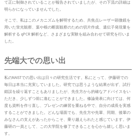
て正に制御されていることが報告されていましたが、その下流の詳細は
明らかになっていませんでした。
そこで、私はこのメカニズムを解明するため、共焦点レーザー顕微鏡を
用いた蛍光観察、葉や根の断面観察のための切片作成、遺伝子発現量を
解析する qPCR 解析など、さまざまな実験を組み合わせて研究を行いま
した。
先端大での思い出
私のNAISTでの思い出は日々の研究生活です。私にとって、伊藤研での
毎日は本当に充実していました。研究では思うような結果が出ず、試行
錯誤を繰り返すこともありましたが、先生方から的確なアドバイスをい
ただき、少しずつ前に進むことができました。修論発表に向けては、何
度も資料を作り直し、プレゼンの練習を重ねる中で、自分の成長を実感
することができました。どんな場面でも、先生方や先輩、同期、後輩の
みなさんの支えがあったからこそ、乗り越えられたと感じています。伊
藤研の一員として、この大学院を修了できることを心から嬉しく思いま
す。