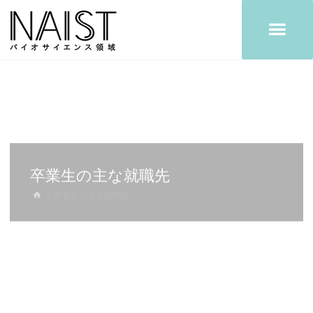
コ
ン
テ
ン
ツ
へ
ス
キ
ッ
プ
卒業生の主な就職先
ホ
卒業生の主な就職先
ー
ム