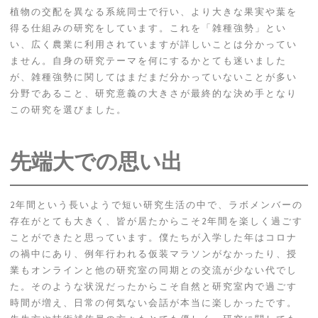
植物の交配を異なる系統同士で行い、より大きな果実や葉を
得る仕組みの研究をしています。これを「雑種強勢」とい
い、広く農業に利用されていますが詳しいことは分かってい
ません。自身の研究テーマを何にするかとても迷いました
が、雑種強勢に関してはまだまだ分かっていないことが多い
分野であること、研究意義の大きさが最終的な決め手となり
この研究を選びました。
先端大での思い出
2年間という長いようで短い研究生活の中で、ラボメンバーの
存在がとても大きく、皆が居たからこそ2年間を楽しく過ごす
ことができたと思っています。僕たちが入学した年はコロナ
の禍中にあり、例年行われる仮装マラソンがなかったり、授
業もオンラインと他の研究室の同期との交流が少ない代でし
た。そのような状況だったからこそ自然と研究室内で過ごす
時間が増え、日常の何気ない会話が本当に楽しかったです。