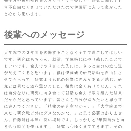
先生方や技術補佐員の方々もとても優しく、研究に関しても
何不自由なくさせていただけたので伊藤研に入って良かった
と心から思います。
後輩へのメッセージ
大学院での２年間を後悔することなく全力で過ごしてほしい
です。研究はもちろん、就活、学生時代にやり残したことで
もいいです。全力でやりきった先には、きっと自分の進む道
が見えてくると思います。僕は伊藤研で研究活動を自由にさ
せてもらって、研究よりも他の分野に強みがあると感じ、研
究とは異なる道を選びました。後悔は全くありません。それ
は自分なりに研究に向き合って就活も全力で取り組んだ結果
だからだと思っています。皆さんも自分が進みたいと思う道
に進んでください。「植物の研究室だから。」「大学院まで
来たし研究職以外はダメなのかな。」と思う必要はありませ
ん。伊藤研は本当に良い場所です。しっかりと2年間自分と向
き合う時間を作れますし、研究も心ゆくまでできます。その