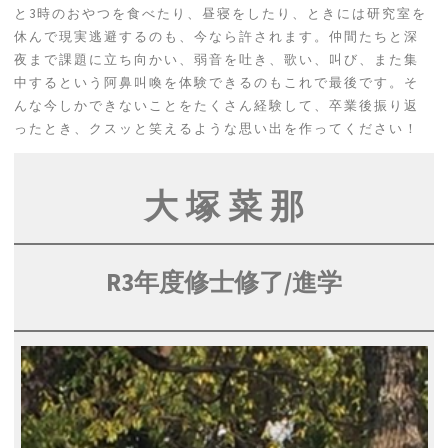
と3時のおやつを食べたり、昼寝をしたり、ときには研究室を
休んで現実逃避するのも、今なら許されます。仲間たちと深
夜まで課題に立ち向かい、弱音を吐き、歌い、叫び、また集
中するという阿鼻叫喚を体験できるのもこれで最後です。そ
んな今しかできないことをたくさん経験して、卒業後振り返
ったとき、クスッと笑えるような思い出を作ってください！
大 塚 菜 那
R3年度修士修了
/進学