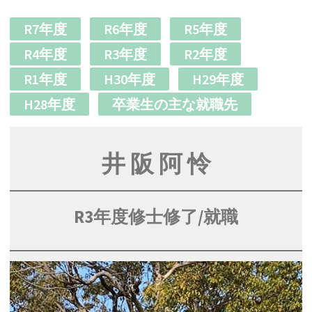
R7年度
R6年度
R5年度
R4年度
R3年度
R2年度
R1年度
H30年度
H29年度
H28年度
卒業生の主な就職先
井 阪 阿 怜
R3年度修士修了/就職