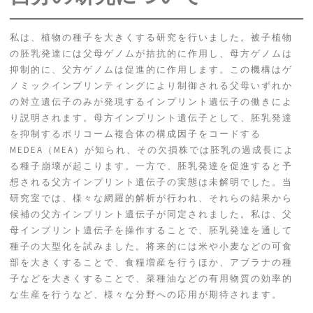
私は、植物の種子を大きくする研究を行いました。被子植物
の胚乳発達には父母ゲノムが拮抗的に作用し、母方ゲノムは
抑制的に、父方ゲノムは促進的に作用します。この機構はゲ
ノミックインプリンティングにより制御される父母いずれか
の対立遺伝子のみが発現するインプリント遺伝子の働きによ
り説明されます。母方インプリント遺伝子として、胚乳発達
を抑制するポリコーム複合体の構成因子をコードする
MEDEA（MEA）が知られ、その欠損株では胚乳の過成長によ
る種子崩壊が起こります。一方で、胚乳発達を促進すると予
想される父方インプリント遺伝子の実態は未解明でした。当
研究室では、様々な網羅的解析が行われ、それらの結果から
候補の父方インプリント遺伝子が同定されました。私は、父
母インプリント遺伝子を操作することで、胚乳発達を通して
種子の大型化を試みました。将来的には米や小麦などの可食
部を大きくすることで、食糧増産を行うほか、アブラナの種
子などを大きくすることで、菜種油などの有用物質の効率的
な生産を行うなど、様々な分野への応用が期待されます。