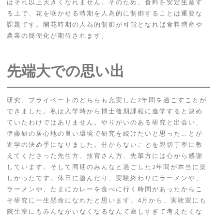
はそれ以上大きくなれません。そのため、食料を安定生産す
る上で、花を咲かせる時期を人為的に制御することは重要な
課題です。開花時期の人為的制御が可能となれば食料増産や
農業の簡便化が期待されます。
先端大での思い出
研究、プライベートのどちらも充実した2年間を過ごすことが
できました。私は入学時から博士後期課程に進学すると決め
ていたわけではありません。やりがいのある研究と出会い、
伊藤研の居心地の良い環境で研究を続けたいと思ったことが
進学の決め手になりました。分からないことを親切丁寧に教
えてくださった先生方、技官さん方、先輩方には心から感謝
しています。そして同期のみんなと過ごした2年間が本当に楽
しかったです。休日に遊んだり、実験終わりにラーメンや、
ラーメンや、たまにカレーを食べに行く時間があったからこ
そ研究に一生懸命になれたと思います。4月から、実験室にも
院生室にもみんながいなくなるなんて寂しすぎて考えたくな