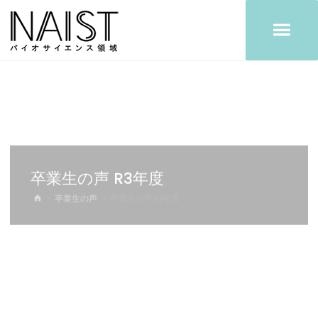
コ
ン
テ
ン
ツ
へ
ス
キ
ッ
プ
卒業生の声 R3年度
ホ
卒業生の声
卒業生の声 R3年度
ー
ム