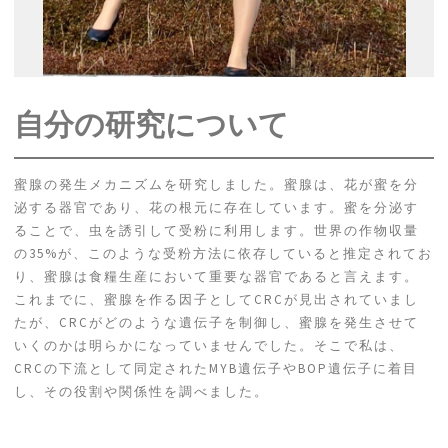
自分の研究について
蜜腺の発生メカニズムを研究しました。蜜腺は、花が蜜を分
泌する器官であり、花の根元に存在しています。蜜を分泌す
ることで、虫を誘引して受粉に利用します。世界の作物収量
の35%が、このような受粉方法に依存していると推定されてお
り、蜜腺は食糧生産において重要な器官であると言えます。
これまでに、蜜腺を作る因子としてCRCが見出されていまし
たが、CRCがどのような遺伝子を制御し、蜜腺を発生させて
いくのかは明らかになっていませんでした。そこで私は、
CRCの下流として同定されたMYB遺伝子やBOP遺伝子に着目
し、その役割や関係性を調べました。