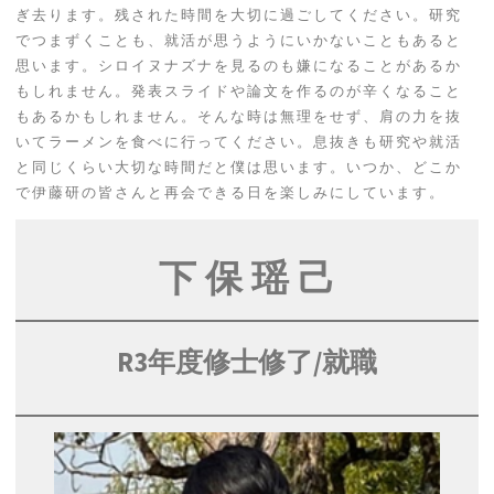
ぎ去ります。残された時間を大切に過ごしてください。研究
でつまずくことも、就活が思うようにいかないこともあると
思います。シロイヌナズナを見るのも嫌になることがあるか
もしれません。発表スライドや論文を作るのが辛くなること
もあるかもしれません。そんな時は無理をせず、肩の力を抜
いてラーメンを食べに行ってください。息抜きも研究や就活
と同じくらい大切な時間だと僕は思います。いつか、どこか
で伊藤研の皆さんと再会できる日を楽しみにしています。
下 保 瑶 己
R3年度修士修了
/就職