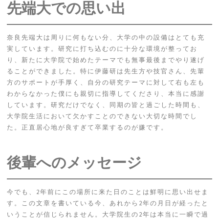
先端大での思い出
奈良先端大は周りに何もない分、大学の中の設備はとても充
実しています。研究に打ち込むのに十分な環境が整ってお
り、新たに大学院で始めたテーマでも無事最後までやり遂げ
ることができました。特に伊藤研は先生方や技官さん、先輩
方のサポートが手厚く、自分の研究テーマに対して右も左も
わからなかった僕にも親切に指導してくださり、本当に感謝
しています。研究だけでなく、同期の皆と過ごした時間も、
大学院生活において欠かすことのできない大切な時間でし
た。正直居心地が良すぎて卒業するのが嫌です。
後輩へのメッセージ
今でも、2年前にこの場所に来た日のことは鮮明に思い出せま
す。この文章を書いている今、あれから2年の月日が経ったと
いうことが信じられません。大学院生の2年は本当に一瞬で過