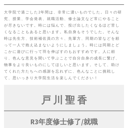
大学院で過ごした2年間は、非常に濃いものでした。日々の研
究、授業、学会発表、就職活動、修士論文など常にやること
が尽きないです。時には悩んで、投げ出したくなるほど苦し
くなることもあると思います。私自身もそうでした。そんな
時は先生方、技術補佐員の方々、先輩方、同期の皆などを頼
って一人で抱え込まないようにしましょう。時には同期とど
こかに遊びに行って羽を伸ばすのもおすすめです。人に頼
り、色んな意見を聞いて学ぶことで自分自身の成長に繋げ、
物事をより良いものにしてほしいと思います。そして、助け
てくれた方たちへの感謝を忘れずに、色んなことに挑戦し
て、思いっきり大学院生活を楽しんでください！
戸 川 聖 香
R3年度修士修了
/就職