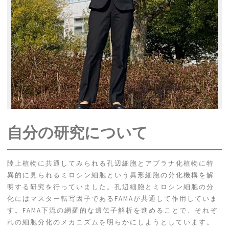
自分の研究について
陸上植物に共通してみられる孔辺細胞とアブラナ化植物に特
異的に見られるミロシン細胞という異形細胞の分化機構を解
明する研究を行っていました。孔辺細胞とミロシン細胞の分
化にはマスター転写因子であるFAMAが共通して作用していま
す。FAMA下流の網羅的な遺伝子解析を進めることで、それぞ
れの細胞分化のメカニズムを明らかにしようとしています。