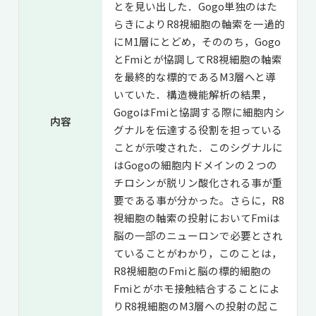
とを見い出した．Gogo単独のはた
らきによりR8視細胞の軸索を一過的
にM1層にとどめ，そののち，Gogo
とFmiとが協調してR8視細胞の軸索
を最終的な標的であるM3層へと導
いていた．構造機能解析の結果，
GogoはFmiと協調する際に細胞内シ
内容
グナルを伝達する役割を担っている
ことが示唆された．このシグナルに
はGogoの細胞内ドメインの２つの
チロシンが脱リン酸化される事が重
要である事が分かった。さらに，R8
視細胞の軸索の投射においてFmiは
脳の一部のニューロンで必要とされ
ていることがわかり，このことは，
R8視細胞のFmiと脳の標的細胞の
Fmiとがホモ接触結合することによ
りR8視細胞のM3層への投射の起こ