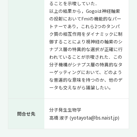
ることを示唆していた．
以上の結果から，Gogoは神経軸索
の投射においてFmiの機能的なパー
トナーであり，これら2つのタンパ
ク質の相互作用をダイナミックに制
御することにより視神経の軸索のシ
ナプス層の特異的な選択が正確に行
われていることが示唆された．この
分子機構がシナプス層の特異的なタ
ーゲッティングにおいて、どのよう
な普遍的な意味を持つのか、他のデ
ータも交えながら議論したい。
分子発生生物学
問合せ先
yotayota@bs.naist.jp
高橋 淑子 (
)