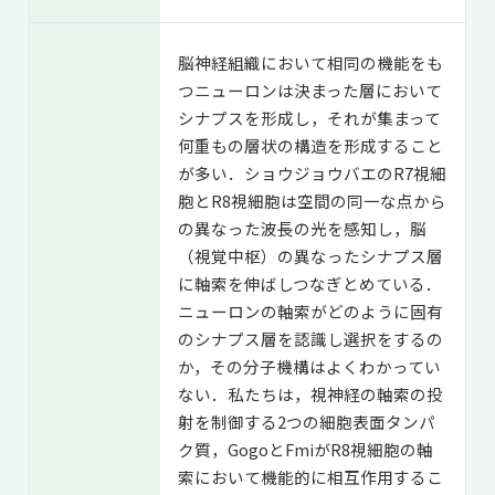
脳神経組織において相同の機能をも
つニューロンは決まった層において
シナプスを形成し，それが集まって
何重もの層状の構造を形成すること
が多い．ショウジョウバエのR7視細
胞とR8視細胞は空間の同一な点から
の異なった波長の光を感知し，脳
（視覚中枢）の異なったシナプス層
に軸索を伸ばしつなぎとめている．
ニューロンの軸索がどのように固有
のシナプス層を認識し選択をするの
か，その分子機構はよくわかってい
ない．私たちは，視神経の軸索の投
射を制御する2つの細胞表面タンパ
ク質，GogoとFmiがR8視細胞の軸
索において機能的に相互作用するこ