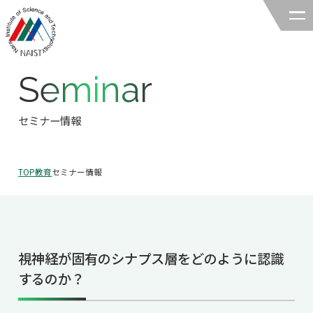
Seminar
奈良先端科学技術大学院大学
バイオサイエンス領域
セミナー情報
領域の紹介
TOP
教育
セミナー情報
領域の紹介TOP
研究
領域長あいさつ
研究TOP
教育
領域の概要・特色
視神経が固有のシナプス層をどのように認識
研究室一覧
教育TOP
キャリア
するのか？
領域賞の紹介
教員一覧
研究室への配属
キャリアTOP
入試情報