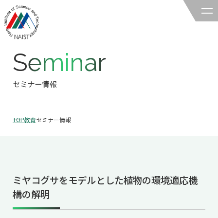
Seminar
奈良先端科学技術大学院大学
バイオサイエンス領域
セミナー情報
領域の紹介
TOP
教育
セミナー情報
領域の紹介TOP
研究
領域長あいさつ
研究TOP
教育
領域の概要・特色
ミヤコグサをモデルとした植物の環境適応機
研究室一覧
教育TOP
キャリア
構の解明
領域賞の紹介
教員一覧
研究室への配属
キャリアTOP
入試情報