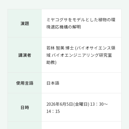
共用機器・設備紹介
セミナー情報
就職実績
入試情報TOP
研究成果
5年一貫コースの
ミヤコグサをモデルとした植物の環
卒業生の声
演題
国際化教育プログラム
受験
境適応機構の解明
NAIST Edge BIO
アクセス
お問い
領域棟
就職支援
合わせ
マップ
国際バイオゼミナール
研究＆授業
若林 智美 博士 (バイオサイエンス領
学内限定
ENGLISH
サマーキャンプ
イベント
講演者
域 バイオエンジニアリング研究室
海外ラボインターンシップ
受験生の方へ
在学生の方へ
助教)
生活
教職員の方へ
地域・一般の方へ
国際学生ワークショップ
保護者の方へ
企業・研究者の方へ
使用言語
日本語
UCDリトリート
UCDオンラインゼミナール
2026年6月5日(金曜日) 13：30～
日時
14：15