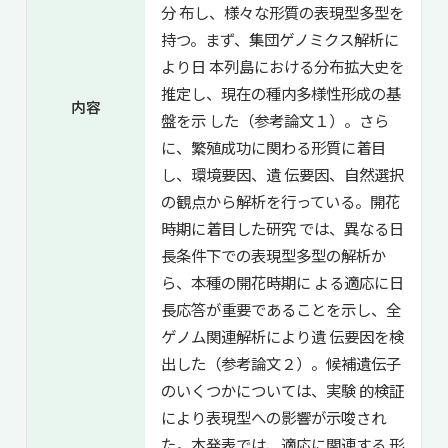
分 布し、様々な形質の表現型多型を
持つ。まず、集団ゲノミクス解析に
より日 本列島における分布拡大史を
推定し、現在の種内多様性形成の基
内容
盤を示 した（参考論文１）。さら
に、繁殖成功に関わる形質に着目
し、環境要因、遺 伝要因、自然選択
の観点から解析を行っている。開花
時期に着目した研究 では、異なる日
長条件下での表現型多型の解析か
ら、本種の開花時期に よる適応に日
長応答が重要であることを示し、全
ゲノム関連解析により遺 伝要因を検
出した（参考論文２）。候補遺伝子
のいくつかについては、実験 的検証
により表現型への影響が示唆され
た。本発表では、適応に関連する 形