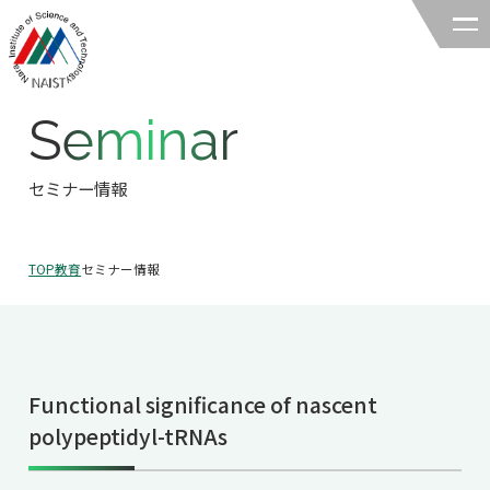
Seminar
奈良先端科学技術大学院大学
バイオサイエンス領域
セミナー情報
領域の紹介
TOP
教育
セミナー情報
領域の紹介TOP
研究
領域長あいさつ
研究TOP
教育
領域の概要・特色
Functional significance of nascent
研究室一覧
教育TOP
キャリア
polypeptidyl-tRNAs
領域賞の紹介
教員一覧
研究室への配属
キャリアTOP
入試情報