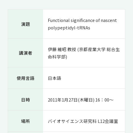
共用機器・設備紹介
セミナー情報
就職実績
入試情報TOP
研究成果
5年一貫コースの
Functional significance of nascent
卒業生の声
演題
国際化教育プログラム
受験
polypeptidyl-tRNAs
NAIST Edge BIO
アクセス
お問い
領域棟
就職支援
合わせ
マップ
国際バイオゼミナール
研究＆授業
伊藤 維昭 教授 (京都産業大学 総合生
学内限定
ENGLISH
サマーキャンプ
イベント
講演者
命科学部)
海外ラボインターンシップ
受験生の方へ
在学生の方へ
生活
教職員の方へ
地域・一般の方へ
国際学生ワークショップ
保護者の方へ
使用言語
日本語
企業・研究者の方へ
UCDリトリート
日時
2011年1月27日(木曜日) 16：00～
UCDオンラインゼミナール
場所
バイオサイエンス研究科 L12会議室