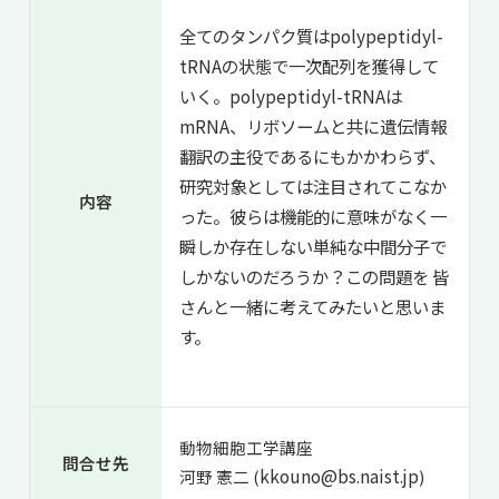
全てのタンパク質はpolypeptidyl-
tRNAの状態で一次配列を獲得して
いく。polypeptidyl-tRNAは
mRNA、リボソームと共に遺伝情報
翻訳の主役であるにもかかわらず、
研究対象としては注目されてこなか
内容
った。彼らは機能的に意味がなく一
瞬しか存在しない単純な中間分子で
しかないのだろうか？この問題を 皆
さんと一緒に考えてみたいと思いま
す。
動物細胞工学講座
問合せ先
kkouno@bs.naist.jp
河野 憲二 (
)