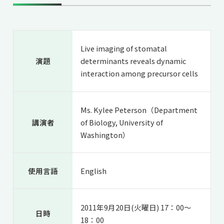
共用機器・設備紹介
セミナー情報
就職実績
入試情報TOP
研究成果
5年一貫コースの
卒業生の声
国際化教育プログラム
受験
NAIST Edge BIO
Live imaging of stomatal
アクセス
お問い
領域棟
就職支援
演題
determinants reveals dynamic
合わせ
マップ
国際バイオゼミナール
研究＆授業
interaction among precursor cells
学内限定
ENGLISH
サマーキャンプ
イベント
海外ラボインターンシップ
受験生の方へ
在学生の方へ
生活
Ms. Kylee Peterson（Department
講演者
of Biology, University of
教職員の方へ
地域・一般の方へ
国際学生ワークショップ
保護者の方へ
Washington）
企業・研究者の方へ
UCDリトリート
UCDオンラインゼミナール
使用言語
English
2011年9月20日(火曜日) 17：00～
日時
18：00