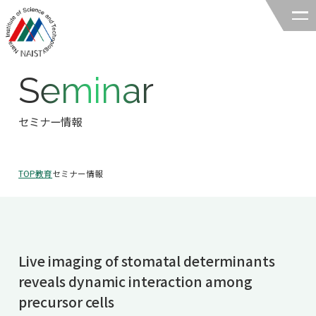
Seminar
奈良先端科学技術大学院大学
バイオサイエンス領域
セミナー情報
領域の紹介
TOP
教育
セミナー情報
領域の紹介TOP
研究
領域長あいさつ
研究TOP
教育
領域の概要・特色
Live imaging of stomatal determinants
研究室一覧
教育TOP
キャリア
reveals dynamic interaction among
領域賞の紹介
教員一覧
precursor cells
研究室への配属
キャリアTOP
入試情報