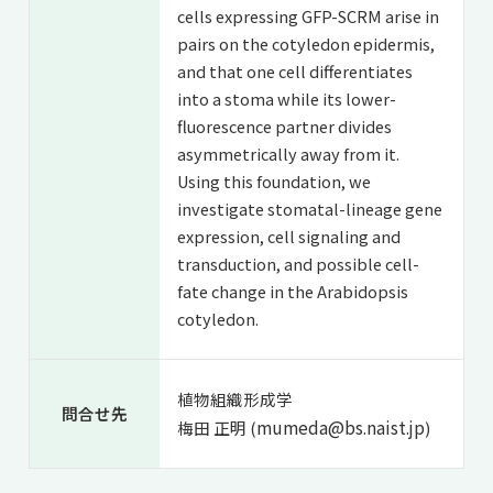
cells expressing GFP-SCRM arise in
pairs on the cotyledon epidermis,
and that one cell differentiates
into a stoma while its lower-
fluorescence partner divides
asymmetrically away from it.
Using this foundation, we
investigate stomatal-lineage gene
expression, cell signaling and
transduction, and possible cell-
fate change in the Arabidopsis
cotyledon.
植物組織形成学
問合せ先
mumeda@bs.naist.jp
梅田 正明 (
)