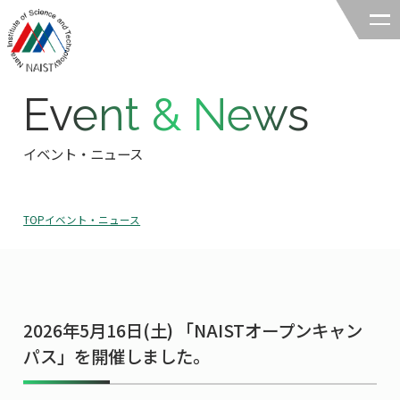
Event & News
奈良先端科学技術大学院大学
バイオサイエンス領域
イベント・ニュース
領域の紹介
TOP
イベント・ニュース
領域の紹介TOP
研究
領域長あいさつ
研究TOP
教育
領域の概要・特色
2026年5月16日(土) 「NAISTオープンキャン
研究室一覧
教育TOP
キャリア
パス」を開催しました。
領域賞の紹介
教員一覧
研究室への配属
キャリアTOP
入試情報