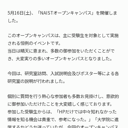
共用機器・設備紹介
セミナー情報
就職実績
5
月
16
日
(
土
)
、「
NAIST
オープンキャンパス」を開催しま
入試情報TOP
研究成果
5年一貫コースの
した。
卒業生の声
国際化教育プログラム
受験
NAIST Edge BIO
アクセス
お問い
領域棟
就職支援
このオープンキャンパスは、主に受験生を対象として実施
合わせ
マップ
国際バイオゼミナール
研究＆授業
される恒例のイベントです。
学内限定
ENGLISH
サマーキャンプ
イベント
当日は晴天に恵まれ、多数の御参加をいただくことがで
き、大変実りの多いオープンキャンパスとなりました。
海外ラボインターンシップ
受験生の方へ
在学生の方へ
生活
教職員の方へ
地域・一般の方へ
今回は、研究室訪問、入試説明会及びポスター等による各
国際学生ワークショップ
保護者の方へ
企業・研究者の方へ
研究室の説明が行われました。
UCDリトリート
個別に質問を行う熱心な参加者も多数お見掛けし、意欲的
UCDオンラインゼミナール
に御参加いただけたことを大変嬉しく感じております。
参加した受験生からは、「
HP
だけでは中々知れなかった
情報を知る機会は貴重で、参考になった。」「大学院に進
学するかどうか迷っていたが、今回のオープンキャンパス