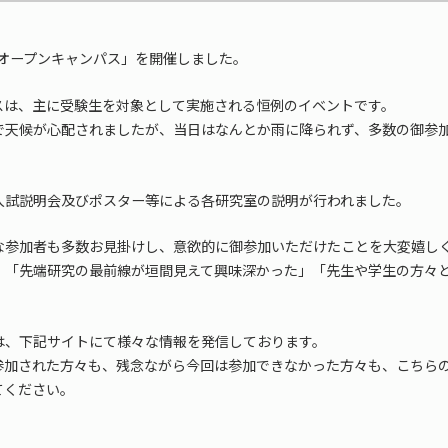
ISTオープンキャンパス」を開催しました。
スは、主に受験生を対象として実施される恒例のイベントです。
で天候が心配されましたが、当日はなんとか雨に降られず、多数の御参
入試説明会及びポスター等による各研究室の説明が行われました。
な参加者も多数お見掛けし、意欲的に御参加いただけたことを大変嬉し
、「先端研究の最前線が垣間見えて興味深かった」「先生や学生の方々
は、下記サイトにて様々な情報を発信しております。
参加された方々も、残念ながら今回は参加できなかった方々も、こちら
てください。
/