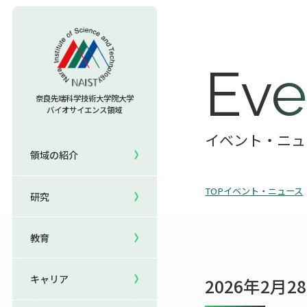
教育TOP
Eve
研究室への配属
奈良先端科学技術大学院大学
バイオサイエンス領域
セミナー情報
研究TOP
入試情報TOP
イベント・ニュ
領域の紹介
5年一貫コースの
領域の紹介TOP
研究室一覧
キャリアTOP
受験
国際化教育プログラム
TOP
イベント・ニュース
研究
領域長あいさつ
教員一覧
就職実績
研究＆授業
国際バイオゼミナール
領域の概要・特色
共用機器・設備紹介
卒業生の声
イベント
サマーキャンプ
教育
領域賞の紹介
研究成果
就職支援
生活
海外ラボインターンシップ
キャリア
2026年2月
NAIST Edge BIO
保護者の方へ
国際学生ワークショップ