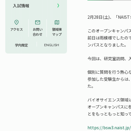
入試情報
UCDリトリート
2月28日(土)、「NA
UCDオンラインゼミナール
アクセス
お問い
領域棟
このオープンキャンパ
合わせ
マップ
前日は雨模様でしたの
ンパスとなりました。
学内限定
ENGLISH
今回は、研究室訪問、
個別に質問を行う熱心
参加した受験生からは
た。
バイオサイエンス領域
オープンキャンパスに
とをもっともっと知っ
https://bsw3.naist.jp