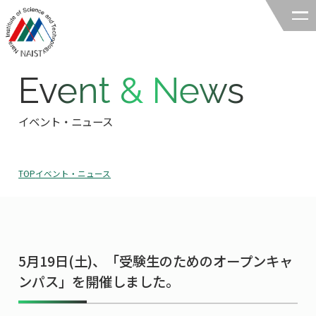
Event & News
奈良先端科学技術大学院大学
バイオサイエンス領域
イベント・ニュース
領域の紹介
TOP
イベント・ニュース
領域の紹介TOP
研究
領域長あいさつ
研究TOP
教育
領域の概要・特色
5月19日(土)、「受験生のためのオープンキャ
研究室一覧
教育TOP
キャリア
ンパス」を開催しました。
領域賞の紹介
教員一覧
研究室への配属
キャリアTOP
入試情報