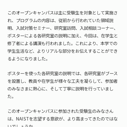
共用機器・設備紹介
セミナー情報
就職実績
このオープンキャンパスは主に受験生を対象として実施さ
入試情報TOP
研究成果
5年一貫コースの
れ、プログラムの内容は、従前から行われていた領域説
卒業生の声
国際化教育プログラム
受験
NAIST Edge BIO
明、入試対策セミナー、研究室訪問、入試相談コーナー、
アクセス
お問い
領域棟
就職支援
合わせ
マップ
ポスターによる各研究室の説明に加え、今回は、在学生と
国際バイオゼミナール
研究＆授業
修了者による講演も行われました。これにより、本学での
学内限定
ENGLISH
サマーキャンプ
イベント
学生生活など、よりリアルな部分をお伝えすることができ
るようになりました。
海外ラボインターンシップ
受験生の方へ
在学生の方へ
生活
教職員の方へ
地域・一般の方へ
国際学生ワークショップ
ポスターを使った各研究室の説明では、各研究室がブース
保護者の方へ
企業・研究者の方へ
を設置し、教員や在学生が様々な工夫を凝らして、参加者
UCDリトリート
のみなさまに熱心に、そして丁寧に説明を行っていまし
た。
UCDオンラインゼミナール
このオープンキャンパスに参加された受験生のみなさん
は、NAISTを志望する意欲が、より高まってきたのではな
いでしょうか。