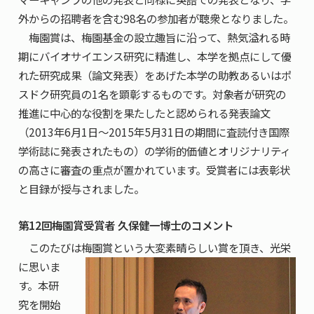
外からの招聘者を含む98名の参加者が聴衆となりました。
梅園賞は、梅園基金の設立趣旨に沿って、熱気溢れる時
期にバイオサイエンス研究に精進し、本学を拠点にして優
れた研究成果（論文発表）をあげた本学の助教あるいはポ
スドク研究員の1名を顕彰するものです。対象者が研究の
推進に中心的な役割を果たしたと認められる発表論文
（2013年6月1日～2015年5月31日の期間に査読付き国際
学術誌に発表されたもの）の学術的価値とオリジナリティ
の高さに審査の重点が置かれています。受賞者には表彰状
と目録が授与されました。
第12回梅園賞受賞者 久保健一博士のコメント
このたびは梅園賞という大変素晴らしい賞を
頂き、光栄
に思いま
す。本研
究を開始