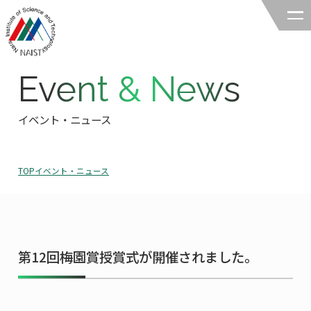
Event & News
奈良先端科学技術大学院大学
バイオサイエンス領域
イベント・ニュース
領域の紹介
TOP
イベント・ニュース
領域の紹介TOP
研究
領域長あいさつ
研究TOP
教育
領域の概要・特色
第12回梅園賞授賞式が開催されました。
研究室一覧
教育TOP
キャリア
領域賞の紹介
教員一覧
研究室への配属
キャリアTOP
入試情報