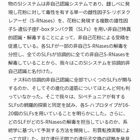
物のSIシステムは非自己認識システムであり、雌しべに発
現し花粉に対して毒性を有する単一の雌性因子
S
-リボヌク
レアーゼ（S-RNases）を、花粉に発現する複数の雄性因
子
S
-遺伝子座F-boxタンパク質（SLFs）を用い非自己特異
的認識・解毒することによって、非自己花粉による受精を
促進している。各SLFが一部の非自己S-RNasesの解毒を
分担し、全てのSLFsが協調的に全ての非自己S-RNasesを
解毒していることから、我々はこのSIシステムを協調的非
自己認識と名付けた。
ナス科の協調的非自己認識に全部でいくつのSLFsが関与
するのか、そしてその進化の道筋についてほとんど何も判
っていなかった。そこで我々は、SIペチュニアが有する
SLFs
の網羅的探索と同定を試み、各
S
-ハプロタイプが16-
20個の
SLFs
を用いていることを明らかにした。さらに、
どのSLFがどのS-RNasesの解毒を担当しているのか、系
統学に基づいて予測する方法を開発し、形質転換実験によ
って立証した。対立遺伝子間での遺伝子交換の証拠を発見