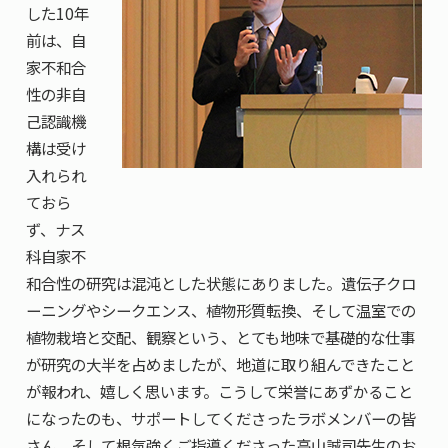
した10年
前は、自
家不和合
性の非自
己認識機
構は受け
入れられ
ておら
ず、ナス
科自家不
和合性の研究は混沌とした状態にありました。遺伝子クロ
ーニングやシークエンス、植物形質転換、そして温室での
植物栽培と交配、観察という、とても地味で基礎的な仕事
が研究の大半を占めましたが、地道に取り組んできたこと
が報われ、嬉しく思います。こうして栄誉にあずかること
になったのも、サポートしてくださったラボメンバーの皆
さん、そして根気強くご指導くださった高山誠司先生のお