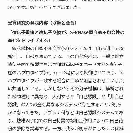
かげです。ありがとうございました。
受賞研究の発表内容（演題と要旨）
「遺伝子重複と遺伝子交換が、S-RNase型自家不和合性の
進化をドライブする」
顕花植物の自家不和合性(SI)システムは、自己/非自己を
識別し、自殖を防いでいる。この自他識別は、一般に対立
遺伝子間で多型性を示す雌雄両因子をコードする
S
遺伝子
座のハプロタイプ(
S
, S
,… S
)により制御されており、
S
1
2
n
ハプロタイプが一致する場合に自殖が阻害されるという点
は共通している。しかしながらその分子機構は、解析され
た植物種毎に異なり、大別すると「自己認識」と「非自己
認識」の2つの全く異なるシステムが存在することが明ら
かになってきた。アブラナ科などは自己認識システムであ
り、雌雄因子間での自己特異的な相互作用によって自己花
粉の排除を誘導する。一方、我々が明らかにしたナス科植