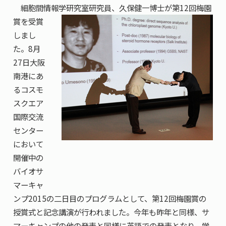
共用機器・設備紹介
細胞間情報学研究室研究員、久保健一博士が第
12回梅園
セミナー情報
就職実績
賞を受賞
入試情報TOP
研究成果
5年一貫コースの
しまし
卒業生の声
国際化教育プログラム
受験
NAIST Edge BIO
た。8月
アクセス
お問い
領域棟
就職支援
27日大阪
合わせ
マップ
国際バイオゼミナール
研究＆授業
南港にあ
学内限定
ENGLISH
サマーキャンプ
イベント
るコスモ
スクエア
海外ラボインターンシップ
受験生の方へ
在学生の方へ
生活
国際交流
教職員の方へ
地域・一般の方へ
国際学生ワークショップ
センター
保護者の方へ
企業・研究者の方へ
において
UCDリトリート
開催中の
バイオサ
UCDオンラインゼミナール
マーキャ
ンプ2015の二日目のプログラムとして、第12回梅園賞の
授賞式と記念講演が行われました。今年も昨年と同様、サ
マーキャンプの他の発表と同様に英語での発表となり、学