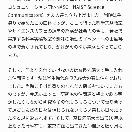
コミュニケーション団体NASC（NAIST Science
Communicators）を友人達と立ち上げました。当時は手
探りで始めたこの団体ですが、ここで行った科学実験教室
やサイエンスカフェの運営の経験が社会人の今も、会社で
実施する科学実験教室や趣味の活動のイベントへの出展等
の場で活かされており、かけがえのない経験となっており
ます。
そして、何より忘れていけないのは奈良先端大で手に入れ
た仲間達です。私は学生時代奈良先端大の寮に住んでおり
ました。当時こそは監獄だのなんだの悪態をついていたも
のですが、今思い出すと、研究棟の仲間達と朝まで飲み明
かしたりしながら研究やその他もろもろについて語り合っ
て過ごしたあの日々は信じられないくらい楽しい日々だっ
たなと思い返されます。そして、奈良先端大を出て10年以
上たった今現在も、東京方面に出てきた仲間達と数か月に