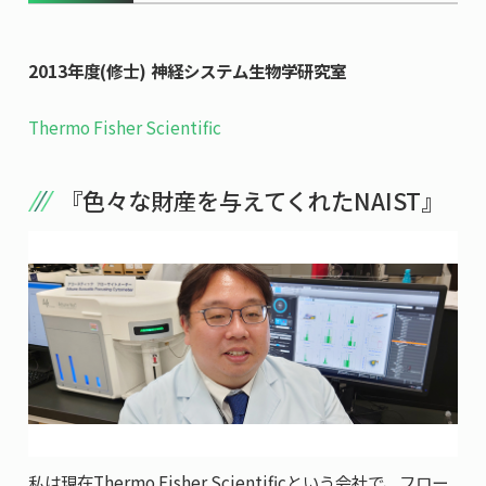
共用機器・設備紹介
セミナー情報
就職実績
入試情報TOP
研究成果
5年一貫コースの
2013年度(修士) 神経システム生物学研究室
卒業生の声
国際化教育プログラム
受験
NAIST Edge BIO
アクセス
お問い
領域棟
Thermo Fisher Scientific
就職支援
合わせ
マップ
国際バイオゼミナール
研究＆授業
学内限定
ENGLISH
サマーキャンプ
イベント
『色々な財産を与えてくれたNAIST』
海外ラボインターンシップ
受験生の方へ
在学生の方へ
生活
教職員の方へ
地域・一般の方へ
国際学生ワークショップ
保護者の方へ
企業・研究者の方へ
UCDリトリート
UCDオンラインゼミナール
私は現在Thermo Fisher Scientificという会社で、フロー