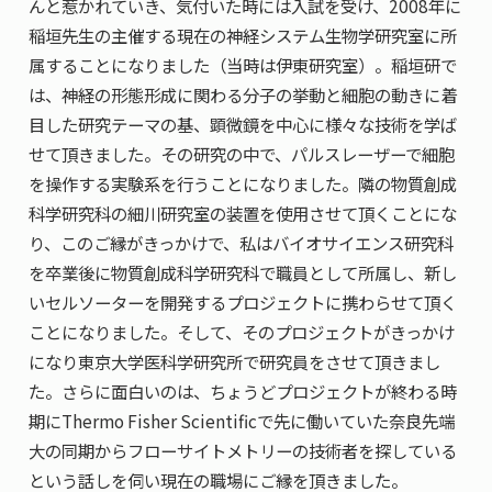
んと惹かれていき、気付いた時には入試を受け、2008年に
稲垣先生の主催する現在の神経システム生物学研究室に所
属することになりました（当時は伊東研究室）。稲垣研で
は、神経の形態形成に関わる分子の挙動と細胞の動きに着
目した研究テーマの基、顕微鏡を中心に様々な技術を学ば
せて頂きました。その研究の中で、パルスレーザーで細胞
を操作する実験系を行うことになりました。隣の物質創成
科学研究科の細川研究室の装置を使用させて頂くことにな
り、このご縁がきっかけで、私はバイオサイエンス研究科
を卒業後に物質創成科学研究科で職員として所属し、新し
いセルソーターを開発するプロジェクトに携わらせて頂く
ことになりました。そして、そのプロジェクトがきっかけ
になり東京大学医科学研究所で研究員をさせて頂きまし
た。さらに面白いのは、ちょうどプロジェクトが終わる時
期にThermo Fisher Scientificで先に働いていた奈良先端
大の同期からフローサイトメトリーの技術者を探している
という話しを伺い現在の職場にご縁を頂きました。