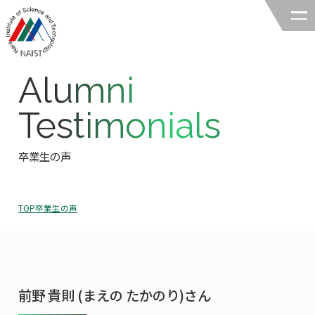
Alumni
奈良先端科学技術大学院大学
Testimonials
バイオサイエンス領域
卒業生の声
領域の紹介
領域の紹介TOP
研究
TOP
卒業生の声
領域長あいさつ
研究TOP
教育
領域の概要・特色
研究室一覧
教育TOP
キャリア
領域賞の紹介
教員一覧
前野 貴則 (まえの たかのり)さん
研究室への配属
キャリアTOP
入試情報