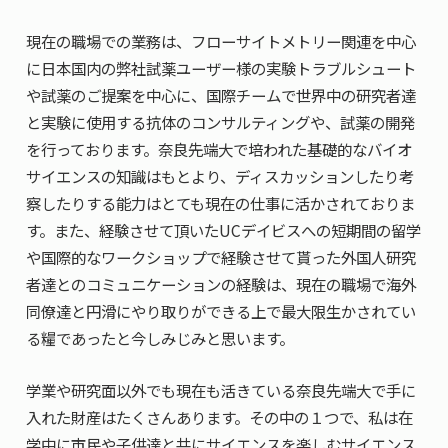
現在の職場での業務は、フローサイトメトリー関連を中心
に日本国内の弊社試薬ユーザー様の実験トラブルシュート
や試薬のご提案を中心に、国際チームで世界中の研究者達
と実験に使用する抗体のコンサルティングや、試薬の開発
を行っております。奈良先端大で培われた基礎的なバイオ
サイエンスの知識はもとより、ディスカッションしたり考
察したりする能力はとても現在の仕事に活かされておりま
す。また、経験させて頂いたUCデイビスへの短期間の留学
や国際的なワークショップで経験させて貰った外国人研究
者達とのコミュニケーションの経験は、現在の職場で海外
同僚達と円滑にやり取りができる上で最大限生かされてい
る糧であったと今しみじみと思います。
学業や研究面以外でも現在も活きている奈良先端大で手に
入れた財産はたくさんあります。その中の１つで、私は在
学中に市民や子供達と共にサイエンスを楽しむサイエンス