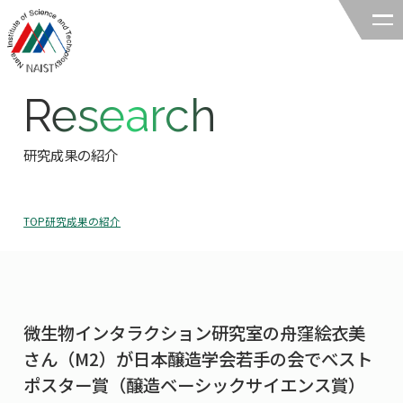
Research
奈良先端科学技術大学院大学
バイオサイエンス領域
研究成果の紹介
領域の紹介
TOP
研究成果の紹介
領域の紹介TOP
研究
領域長あいさつ
研究TOP
教育
領域の概要・特色
微生物インタラクション研究室の舟窪絵衣美
研究室一覧
教育TOP
キャリア
さん（M2）が日本醸造学会若手の会でべスト
領域賞の紹介
教員一覧
ポスター賞（醸造ベーシックサイエンス賞）
研究室への配属
キャリアTOP
入試情報