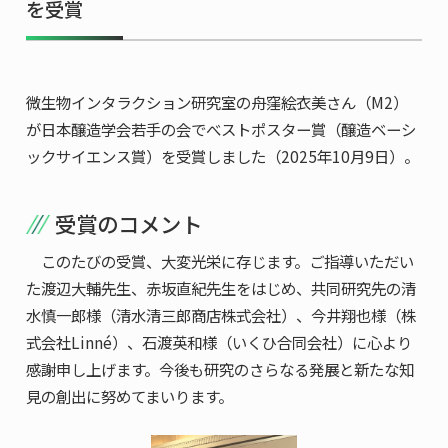
を受賞
共用機器・設備紹介
セミナー情報
就職実績
入試情報TOP
研究成果
5年一貫コースの
卒業生の声
国際化教育プログラム
受験
NAIST Edge BIO
微生物インタラクション研究室の舟窪絵衣美さん（M2）
アクセス
お問い
領域棟
就職支援
合わせ
マップ
が日本醸造学会若手の会でべストポスター賞（醸造ベーシ
国際バイオゼミナール
研究＆授業
ックサイエンス賞）を受賞しました（2025年10月9日）。
学内限定
ENGLISH
サマーキャンプ
イベント
海外ラボインターンシップ
受験生の方へ
在学生の方へ
生活
受賞のコメント
教職員の方へ
地域・一般の方へ
国際学生ワークショップ
保護者の方へ
このたびの受賞、大変光栄に存じます。ご指導いただい
企業・研究者の方へ
た渡辺大輔先生、赤坂直紀先生をはじめ、共同研究先の清
UCDリトリート
水慎一郎様（清水清三郎商店株式会社）、今井翔也様（株
UCDオンラインゼミナール
式会社Linné）、石渡英和様（いくひ合同会社）に心より
感謝申し上げます。今後も研究のさらなる発展と新たな知
見の創出に努めてまいります。