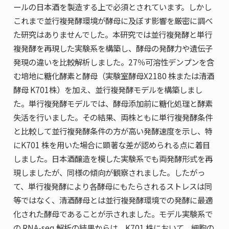
ールの日本酒を製造する上で必須とされています。しかし
これまで並行複発酵環境が酵母に及ぼす影響を厳密に調べ
た研究はありませんでした。本研究では並行複発酵と単行
複発酵を再現した実験系を構築し、酵母の発酵力や遺伝子
発現の違いを比較解析しました。27％可溶性デンプンを含
む培地に糖化酵素と酵母（実験室酵母X2180 株または清酒
酵母 K701株）を加え、並行複発酵モデルを構築しまし
た。単行複発酵モデルでは、酵母添加前に糖化処理と酵素
失活を行いました。その結果、両株ともに単行複発酵条件
と比較して並行複発酵条件の方が高い発酵速度を示し、特
にK701 株を用いた場合に顕著な差が認められる点に着目
しました。日本酒醸造を模した実験系でも両発酵形式を再
現しましたが、同様の傾向が観察されました。したがっ
て、単行複発酵により各酵母にもたらされるストレスは同
等ではなく、清酒酵母とは並行複発酵環境での発酵に最適
化された酵母であることが示されました。モデル実験系で
の RNA-seq 解析の結果からは、K701 株において、細胞の