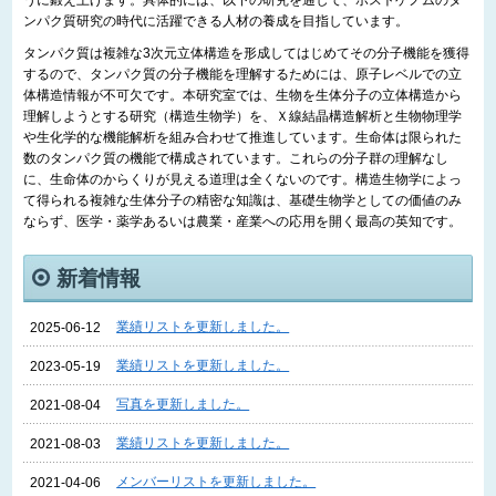
うに鍛え上げます。具体的には、以下の研究を通して、ポストゲノムのタ
ンパク質研究の時代に活躍できる人材の養成を目指しています。
タンパク質は複雑な3次元立体構造を形成してはじめてその分子機能を獲得
するので、タンパク質の分子機能を理解するためには、原子レベルでの立
体構造情報が不可欠です。本研究室では、生物を生体分子の立体構造から
理解しようとする研究（構造生物学）を、Ｘ線結晶構造解析と生物物理学
や生化学的な機能解析を組み合わせて推進しています。生命体は限られた
数のタンパク質の機能で構成されています。これらの分子群の理解なし
に、生命体のからくりが見える道理は全くないのです。構造生物学によっ
て得られる複雑な生体分子の精密な知識は、基礎生物学としての価値のみ
ならず、医学・薬学あるいは農業・産業への応用を開く最高の英知です。
新着情報
業績リストを更新しました。
2025-06-12
業績リストを更新しました。
2023-05-19
写真を更新しました。
2021-08-04
業績リストを更新しました。
2021-08-03
メンバーリストを更新しました。
2021-04-06