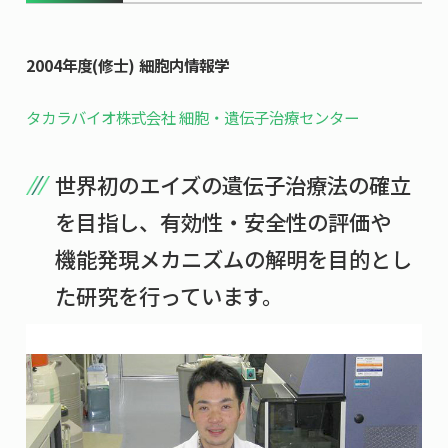
共用機器・設備紹介
セミナー情報
就職実績
入試情報TOP
研究成果
5年一貫コースの
2004年度(修士) 細胞内情報学
卒業生の声
国際化教育プログラム
受験
NAIST Edge BIO
アクセス
お問い
領域棟
タカラバイオ株式会社 細胞・遺伝子治療センター
就職支援
合わせ
マップ
国際バイオゼミナール
研究＆授業
学内限定
ENGLISH
サマーキャンプ
イベント
世界初のエイズの遺伝子治療法の確立
海外ラボインターンシップ
受験生の方へ
在学生の方へ
生活
を目指し、有効性・安全性の評価や
教職員の方へ
地域・一般の方へ
機能発現メカニズムの解明を目的とし
国際学生ワークショップ
保護者の方へ
企業・研究者の方へ
た研究を行っています。
UCDリトリート
UCDオンラインゼミナール