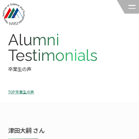
Alumni
奈良先端科学技術大学院大学
Testimonials
バイオサイエンス領域
卒業生の声
領域の紹介
領域の紹介TOP
研究
TOP
卒業生の声
領域長あいさつ
研究TOP
教育
領域の概要・特色
研究室一覧
教育TOP
キャリア
領域賞の紹介
教員一覧
津田大嗣 さん
研究室への配属
キャリアTOP
入試情報