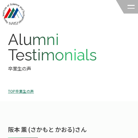
Alumni
奈良先端科学技術大学院大学
Testimonials
バイオサイエンス領域
卒業生の声
領域の紹介
領域の紹介TOP
研究
TOP
卒業生の声
領域長あいさつ
研究TOP
教育
領域の概要・特色
研究室一覧
教育TOP
キャリア
領域賞の紹介
教員一覧
阪本 薫 (さかもと かおる)さん
研究室への配属
キャリアTOP
入試情報