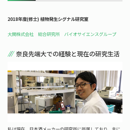
共用機器・設備紹介
セミナー情報
就職実績
入試情報TOP
研究成果
5年一貫コースの
2018年度(修士) 植物発生シグナル研究室
卒業生の声
国際化教育プログラム
受験
NAIST Edge BIO
アクセス
お問い
領域棟
大関株式会社 総合研究所 バイオサイエンスグループ
就職支援
合わせ
マップ
国際バイオゼミナール
研究＆授業
学内限定
ENGLISH
サマーキャンプ
イベント
奈良先端大での経験と現在の研究生活
海外ラボインターンシップ
受験生の方へ
在学生の方へ
生活
教職員の方へ
地域・一般の方へ
国際学生ワークショップ
保護者の方へ
企業・研究者の方へ
UCDリトリート
UCDオンラインゼミナール
私は現在、日本酒メーカーの研究所に所属しており、主に