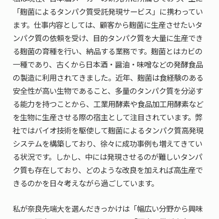
「麹菌によるタンパク質受託発現サービス」に携わってい
ます。仕事内容としては、顧客から麹菌に生産させたいタ
ンパク質の依頼を受け、目的タンパク質を大量に生産でき
る麹菌の育種を行い、納品する業務です。麹菌とはカビの
一種であり、古くから日本酒・醤油・味噌などの発酵食品
の製造に利用されてきました。近年、麹菌は食経験のある
安全性が高い生物であること、多量のタンパク質を分泌す
る能力を持つことから、工業用酵素や食品加工用酵素など
を生物に生産させる際の宿主として注目されています。弊
社ではバイオ技術を駆使して麹菌によるタンパク質高発現
システムを構築しており、徐々に成功事例も増えてきてい
る状況です。しかし、中には発現させるのが難しいタンパ
ク質も存在しており、どのような改良を加えれば高生産で
きるのかを日々考えながら過ごしています。
私が奈良先端大を選んだきっかけは「幅広い分野から興味