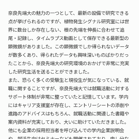
奈良先端大の魅力の一つとして、最新の設備で研究できる
点が挙げられるのですが、植物発生シグナル研究室には世
界に数台しか存在しない、根の先端を伸長に合わせて追
尾・記録し、タイムラプス動画として保存できる最新型の
顕微鏡がありました。この顕微鏡でしか得られないデータ
が数多くあり、得られたデータも興味深いものばかりだっ
たことから、奈良先端大の研究環境のおかげで非常に充実
した研究生活を送ることができました。
また、恐らく多くの受験生と現役生が気になっている、就
職に関することですが、奈良先端大では就職活動に対する
サポート体制が非常に整っていたと記憶しています。学内
にはキャリア支援室が存在し、エントリーシートの添削や
進路のアドバイスはもちろん、就職活動に関連した書籍や
案内資料が充実しており、大いに助けていただきました。
他にも企業の採用担当者を呼び込んでの学内企業説明会
や、就活生向けセミナーなども開催されており、申し分な