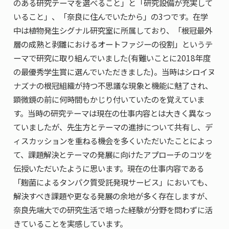
のある研究テーマを選べること」と「研究設備が充実して
いること」、「奈良に住んでいたから」の3つです。在学
中は植物発生シグナル研究室に所属しており、「根冠最外
層の成熟と剥雛におけるオートファジーの役割」というテ
ーマで研究に取り組んでいました(有難いことに2018年度
の最優秀学生賞に選んでいただきました)。当時はシロイヌ
ナズナの根冠組織が持つ不思議な現象と機能に魅了され、
顕微鏡の前に何時間もかじり付いていたのを覚えていま
す。当時の研究テーマは現在の仕事内容とは大きく異なっ
ていましたが、先生方とテーマの進捗について共有し、デ
ィスカッションを重ねる機会を多くいただいたことによっ
て、課題解決とテーマの発展に向けたアプローチのコツを
伝授いただいたように思います。現在の仕事内容である
「麹菌によるタンパク質受託発現サービス」においても、
解決すべき課題や更なる発展の余地が多く存在しますが、
奈良先端大での研究生活で培った経験が分野を問わずに活
きていることを実感しています。