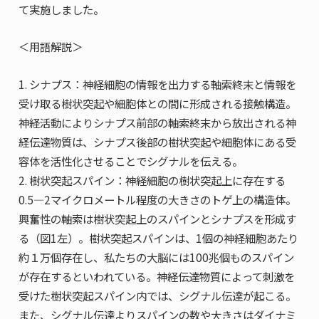
て実施しました。
＜用語解説＞
1. シナプス：神経細胞の情報を出力する軸索終末と情報を
受け取る樹状突起や細胞体との間に形成される接触構造。
神経活動によりシナプス前部の軸索終末から放出される神
経伝達物質は、シナプス後部の樹状突起や細胞体にある受
容体を活性化させることでシグナルを伝える。
2. 樹状突起スパイン：神経細胞の樹状突起上に存在する
0.5―2マイクロメートル程度の大きさのトゲ上の構造体。
興奮性の軸索は樹状突起上のスパインとシナプスを形成す
る（図1左）。樹状突起スパインは、1個の神経細胞あたり
約１万個存在し、私たちの大脳には100兆個ものスパイン
が存在するといわれている。神経伝達物質によって刺激を
受けた樹状突起スパイン内では、シグナル伝達が起こる。
また、シグナル伝達よりスパインの数や大きさはダイナミ