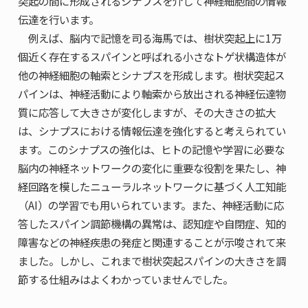
突起の間に形成されるシナプスを介して神経細胞間の情報
伝達を行います。
例えば、脳内で記憶を司る海馬では、樹状突起上に1万
個近く存在するスパインと呼ばれる小さなトゲ状構造体が
他の神経細胞の軸索とシナプスを形成します。樹状突起ス
パインは、神経活動により軸索から放出される神経伝達物
質に応答して大きさが変化しますが、その大きさの拡大
は、シナプスにおける情報伝達を強化すると考えられてい
ます。このシナプスの強化は、ヒトの記憶や学習に必要な
脳内の神経ネットワークの変化に重要な役割を果たし、神
経回路を模したニューラルネットワークに基づく人工知能
（AI）の学習でも用いられています。また、神経活動に応
答したスパイン調節機構の異常は、認知症や自閉症、知的
障害などの神経疾患の発症と関連することが示唆されて来
ました。しかし、これまで樹状突起スパインの大きさを調
節する仕組みはよくわかっていませんでした。