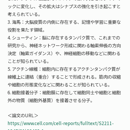
ックに変化し、その拡大はシナプスの強化を引き起こすと
考えられている。
3. 海馬：大脳皮質の内側に存在する、記憶や学習に重要な
役割を果たす領域。
4. シューティン：脳に存在するタンパク質で、これまでの
研究から、神経ネットワーク形成に関わる軸索伸長の方向
決定（軸索ガイダンス）や、神経細胞の移動などに関わる
ことが知られている。
5. アクチン線維：細胞内に存在するアクチンタンパク質が
線維上に連結（重合）することで形成される。筋肉の収縮
や細胞の形態変化などに関わることが知られている。
6. 細胞接着分子：細胞膜に存在して細胞同士や細胞と細胞
外の物質（細胞外基質）を接着させる分子。
＜論文のURL＞
https://www.cell.com/cell-reports/fulltext/S2211-