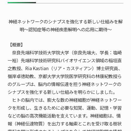
共用機器・設備紹介
セミナー情報
就職実績
入試情報TOP
研究成果
5年一貫コースの
神経ネットワークのシナプスを強化する新しい仕組みを解
卒業生の声
国際化教育プログラム
受験
NAIST Edge BIO
明～認知症等の神経疾患解明への応用に期待～
アクセス
お問い
領域棟
就職支援
合わせ
マップ
国際バイオゼミナール
研究＆授業
【概要】
学内限定
ENGLISH
サマーキャンプ
イベント
奈良先端科学技術大学院大学（奈良先端大、学長：塩崎
一裕）先端科学技術研究科バイオサイエンス領域の稲垣直
海外ラボインターンシップ
受験生の方へ
在学生の方へ
生活
之教授、Ria Kastian（リア・カスティアン）博士研究員、
教職員の方へ
地域・一般の方へ
国際学生ワークショップ
保護者の方へ
嶺岸卓徳助教、京都大学大学院医学研究科の林康紀教授ら
企業・研究者の方へ
のグループは、脳内の情報伝達を担う神経ネットワークの
UCDリトリート
シナプスを強化する新しい仕組みを明らかにしました。
ヒトの脳内では、膨大な数の神経細胞が神経ネットワー
UCDオンラインゼミナール
クを形成し、生きるために必要な知覚、運動、記憶・学習
などの脳の高次機能活動を支えています。神経細胞は、情
報（神経伝達物質）を出力する軸索とこれを受け取る樹状