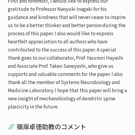
First and foremost, I would like to express our
gratitude to Professor Naoyuki Inagaki for his
guidance and kindness that will never cease to inspire
us to be a better thinker and better person during the
process of this paper. I also would like to express
heartfelt appreciation to all authors who have
contributed to the success of this paper. A special
thank goes to our collaborator, Prof. Yasunori Hayashi
and Associate Prof. Takeo Saneyoshi, who give us
supports and valuable comments for the paper. I also
thank all the member of Systems Neurobiology and
Medicine Laboratory. I hope that this paper will bring a
new insight of mechanobiology of dendritic spine
plasticity in the future.
嶺岸卓徳助教のコメント