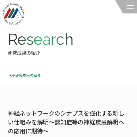
Research
奈良先端科学技術大学院大学
バイオサイエンス領域
研究成果の紹介
領域の紹介
TOP
研究成果の紹介
領域の紹介TOP
研究
領域長あいさつ
研究TOP
教育
領域の概要・特色
神経ネットワークのシナプスを強化する新し
研究室一覧
教育TOP
キャリア
い仕組みを解明～認知症等の神経疾患解明へ
領域賞の紹介
教員一覧
の応用に期待～
研究室への配属
キャリアTOP
入試情報