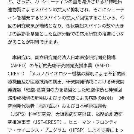
と、さらに、2）シューティンの量を減少させると神経伝
達物質によるスパインの拡大が抑制され、そこにシューテ
ィンを補充するとスパインの拡大が回復することから、今
回の研究成果が端緒となり、樹状突起スパインの数や大き
さの調節を基盤とした医療分野での応用研究の推進につな
がることが期待できます。
本研究は、国立研究開発法人日本医療研究開発機構
（AMED）の革新的先端研究開発支援事業（AMED-
CREST）「メカノバイオロジー機構の解明による革新的医
療機器及び医療技術の創出」研究開発領域における研究開
発課題「細胞-基質間の力を基盤とした細胞移動と神経回
路形成機構の解明およびその破綻による病態の解明」（研
究開発代表者：稲垣直之）および日本学術振興会
（JSPS）科学研究費、大阪難病研究財団、戦略的創造研
究推進事業（JST-CREST）、ヒューマン・フロンティ
ア・サイエンス・プログラム（HFSP）による支援によっ