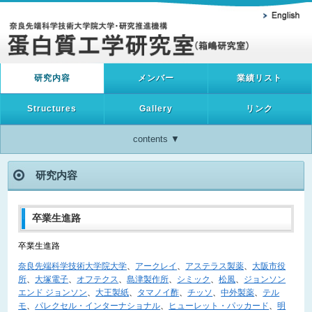
研究内容
メンバー
業績リスト
Structures
Gallery
リンク
contents ▼
研究内容
卒業生進路
卒業生進路
奈良先端科学技術大学院大学
、
アークレイ
、
アステラス製薬
、
大阪市役
所
、
大塚電子
、
オフテクス
、
島津製作所
、
シミック
、
松風
、
ジョンソン
エンド ジョンソン
、
大王製紙
、
タマノイ酢
、
チッソ
、
中外製薬
、
テル
モ
、
パレクセル・インターナショナル
、
ヒューレット・パッカード
、
明