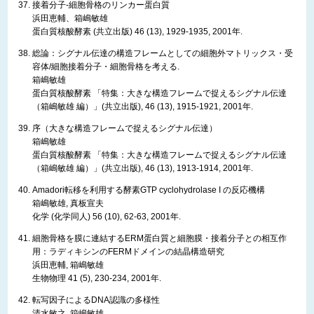
接着分子-細胞骨格のリンカー蛋白質
浜田恵輔、箱嶋敏雄
蛋白質核酸酵素 (共立出版) 46 (13), 1929-1935, 2001年.
総論：シグナル伝達の構造フレームとしての細胞外マトリックス・受
容体/細胞接着分子・細胞骨格を考える.
箱嶋敏雄
蛋白質核酸酵素 「特集：大きな構造フレームで捉えるシグナル伝達
（箱嶋敏雄 編）」(共立出版), 46 (13), 1915-1921, 2001年.
序（大きな構造フレームで捉えるシグナル伝達）
箱嶋敏雄
蛋白質核酸酵素 「特集：大きな構造フレームで捉えるシグナル伝達
（箱嶋敏雄 編）」(共立出版), 46 (13), 1913-1914, 2001年.
Amadori転移を利用する酵素GTP cyclohydrolase I の反応機構
箱嶋敏雄, 真板宣夫
化学 (化学同人) 56 (10), 62-63, 2001年.
細胞骨格を膜に連結するERM蛋白質と細胞膜・接着分子との相互作
用：ラディキシンのFERMドメインの結晶構造研究
浜田恵輔, 箱嶋敏雄
生物物理 41 (5), 230-234, 2001年.
転写因子によるDNA認識の多様性
清水敏之, 箱嶋敏雄