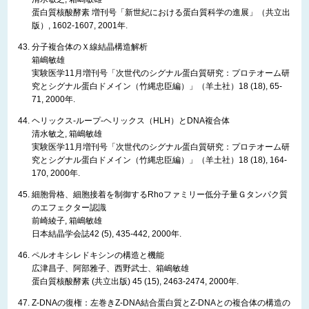
蛋白質核酸酵素 増刊号「新世紀における蛋白質科学の進展」（共立出
版）, 1602-1607, 2001年.
分子複合体のＸ線結晶構造解析
箱嶋敏雄
実験医学11月増刊号「次世代のシグナル蛋白質研究：プロテオーム研
究とシグナル蛋白ドメイン（竹縄忠臣編）」（羊土社）18 (18), 65-
71, 2000年.
ヘリックス-ループ-ヘリックス（HLH）とDNA複合体
清水敏之, 箱嶋敏雄
実験医学11月増刊号「次世代のシグナル蛋白質研究：プロテオーム研
究とシグナル蛋白ドメイン（竹縄忠臣編）」（羊土社）18 (18), 164-
170, 2000年.
細胞骨格、細胞接着を制御するRhoファミリー低分子量Ｇタンパク質
のエフェクター認識
前崎綾子, 箱嶋敏雄
日本結晶学会誌42 (5), 435-442, 2000年.
ペルオキシレドキシンの構造と機能
広津昌子、阿部雅子、西野武士、箱嶋敏雄
蛋白質核酸酵素 (共立出版) 45 (15), 2463-2474, 2000年.
Z-DNAの復権：左巻きZ-DNA結合蛋白質とZ-DNAとの複合体の構造の