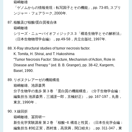
箱嶋敏雄
「ゲノムからの情報発現：転写因子とその機能」, pp. 73-85, スプリ
ンジャー・フェアラーク, 2000年.
核酸及び核酸/蛋白質複合体
箱嶋敏雄
シリーズ・ニューバイオフィジックス３「構造生物学とその解析法」
（日本生物物理学会編），pp.49-58，共立出版社, 1997年.
X-Ray structural studies of tumor necrosis factor.
K. Tomita, H. Shirai, and T. Hakoshima
"Tumor Necrosis Factor: Structure, Mechanism of Action, Role in
Disease and Therapy " (ed. B. B. Granger), pp. 38-42, Kargerm,
Basel, 1990.
リボヌクレアーゼの機能構造
箱嶋敏雄、池原森男
分子生物学の進歩 第３巻 「蛋白質の機能構造」（分子生物学会編：
編集担当 池原森男，三浦謹一郎，京極好正），pp. 167-197，丸善，
東京, 1990年．
Ｘ線回折
箱嶋敏雄、冨田研一
新生化学実験講座 第２巻 「核酸−II. 構造と性質」（日本生化学会編：
編集担当 村松正実，西村進，高浪満，関口睦夫），pp. 311-347，東