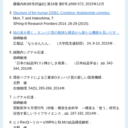
腫瘍内科(科学評論社) 第16巻 第6号 p566-572, 2015年12月
Structure of the human DDB1–Cereblon–thalidomide complex.
Mori, T. and Hakoshima, T.
SPring-8 Research Frontiers 2014, 28-29 (2015).
知の扉を開く：タンパク質の複雑な構造から新たな機能を見いだす．
箱嶋敏雄
広報誌 「ならせんたん」 （大学院支援財団） 24, 9-10, 2015年．
細胞内シグナル伝達．
箱嶋敏雄
「日本の結晶学(Ⅱ)-輝かしき発展-」 （日本結晶学会） pp. 342-
344, 2014年.
環状ペプチドによる三量体Gタンパク質の新しい阻害機構．
北野 健
生物物理, 54(5), 265-266, 2014年.
シグナル伝達．
箱嶋敏雄
実験医学６月増刊号（特集：構造生命科学 ―構造を「使う」研究を
目指す新しいライフサイエンス，pp. 187-192, 2014年．
ヒトRecQヘリカーゼWRNとBLMの結晶構造解析．
北野 健