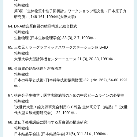
箱嶋敏雄
第3回「生体物質中性子回折計」ワークショップ報文集（日本原子力
研究所）, 146-161, 1994年
(大阪大学)
DNA結合蛋白質の結晶構造と結合様式
箱嶋敏雄
生物物理 (日本生物物理学会) 33 (3), 2-7, 1993年．
三次元カラーグラフィックスワークステーションIRIS-4D
箱嶋敏雄
大阪大学大型計算機センターニュース 21 (3), 20-33, 1991年．
蛋白質の結晶構造と溶液構造
箱嶋敏雄
日本の科学と技術 (日本科学技術振興財団) 32（No. 262), 54-60 1991
年．
構造分子生物学，医学実験施設のための中尺ビームラインの必要性
箱嶋敏雄
”次世代大型Ｘ線光源研究会利用ＳＧ報告 生体高分子（結晶）”（次世
代大型Ｘ線光源研究会）, 22, 1991年．
遺伝子発現調節に関与する蛋白質の構造研究
箱嶋敏雄
日本結晶学会誌 (日本結晶学会) 31(6), 311-314 , 1990年．