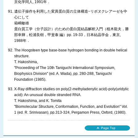
京化学同人, 1991年．
遺伝子操作を利用した変異蛋白質の立体構造−リボヌクレアーゼを中
心にして
箱嶋敏雄
蛋白質工学（分子設計）のための蛋白質結晶解析入門（植木龍夫，勝
部幸輝，松浦良樹，甲斐泰 編）pp. 19-33，日本結晶学会，東京,
1988年．
The Hoogsteen type base-base hydrogen bonding in double helical
structure.
T. Hakoshima,
"Proceeding of The 10th Taniguchi International Symposium,
Biophysics Division" (ed. A. Wada), pp. 280-288, Taniguchi
Foundation (1985).
X-Ray diffraction studies on poly(2-methyladenylic acid)-poly(uridylic
acid): An unusual double stranded RNA.
T. Hakoshima, and K. Tomita
"Biomolecular Structure, Conformation, Function, and Evolution" Vol.
1 (ed. R. Srinivasan), pp.313-324, Pergamon Press, Oxford, (1980).