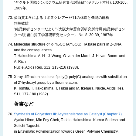
”ヤクルト国際シンポジウム研究集会討論録” (ヤクルト本社), 103-105,
1989年.
蛋白質工学によるリボヌクレアーゼT1の構造と機能の解析
箱嶋敏雄
”結晶解析センターだより” (大阪大学蛋白質研究所付属 結晶解析セン
ター/現 蛋白質工学基礎研究センター） No. 8, 30-39, 1987年.
Molecular structure of d(m5CGTAm5CG): TA base pairs in Z-DNA
and the consequences.
T. Hakoshima, A. H. -J. Wang, G. van der Marel, J. H. van Boom. and
A. Rich
Nucle. Acids Res. S12, 213-216 (1983).
X-ray diffraction studies of poly(I)-poly(C) analogues with substitution
of 2'-hydroxyl group by a fluorine atom.
K. Tomita, T. Hakoshima, T. Fukui and M. Ikehara, Nucle. Acids Res.
S11, 177-180 (1982).
著書など
Synthesis of Polyesters III: Acyltransferase as Catalyst (Chapter 7).
Ayaka Hiroe, Min Fey Chek, Toshio Hakoshima, Kumar Sudesh and
Seiichi Taguchi.
in Enzymatic Polymerization towards Green Polymer Chemistry.