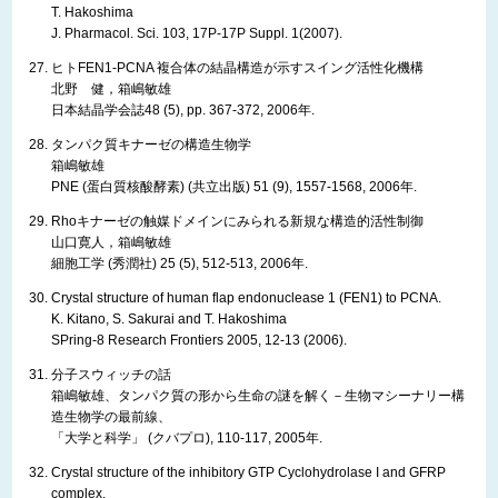
T. Hakoshima
J. Pharmacol. Sci. 103, 17P-17P Suppl. 1(2007).
ヒトFEN1-PCNA 複合体の結晶構造が示すスイング活性化機構
北野 健，箱嶋敏雄
日本結晶学会誌48 (5), pp. 367-372, 2006年.
タンパク質キナーゼの構造生物学
箱嶋敏雄
PNE (蛋白質核酸酵素) (共立出版) 51 (9), 1557-1568, 2006年.
Rhoキナーゼの触媒ドメインにみられる新規な構造的活性制御
山口寛人，箱嶋敏雄
細胞工学 (秀潤社) 25 (5), 512-513, 2006年.
Crystal structure of human flap endonuclease 1 (FEN1) to PCNA.
K. Kitano, S. Sakurai and T. Hakoshima
SPring-8 Research Frontiers 2005, 12-13 (2006).
分子スウィッチの話
箱嶋敏雄、タンパク質の形から生命の謎を解く－生物マシーナリー構
造生物学の最前線、
「大学と科学」 (クバプロ), 110-117, 2005年.
Crystal structure of the inhibitory GTP Cyclohydrolase I and GFRP
complex.