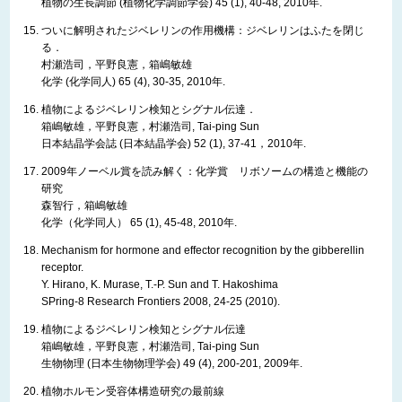
植物の生長調節 (植物化学調節学会) 45 (1), 40-48, 2010年.
ついに解明されたジベレリンの作用機構：ジベレリンはふたを閉じ
る．
村瀬浩司，平野良憲，箱嶋敏雄
化学 (化学同人) 65 (4), 30-35, 2010年.
植物によるジベレリン検知とシグナル伝達．
箱嶋敏雄，平野良憲，村瀬浩司, Tai-ping Sun
日本結晶学会誌 (日本結晶学会) 52 (1), 37-41，2010年.
2009年ノーベル賞を読み解く：化学賞 リボソームの構造と機能の
研究
森智行，箱嶋敏雄
化学（化学同人） 65 (1), 45-48, 2010年.
Mechanism for hormone and effector recognition by the gibberellin
receptor.
Y. Hirano, K. Murase, T.-P. Sun and T. Hakoshima
SPring-8 Research Frontiers 2008, 24-25 (2010).
植物によるジベレリン検知とシグナル伝達
箱嶋敏雄，平野良憲，村瀬浩司, Tai-ping Sun
生物物理 (日本生物物理学会) 49 (4), 200-201, 2009年.
植物ホルモン受容体構造研究の最前線