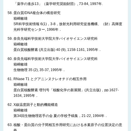
「薬学の進歩13」（薬学研究奨励財団）, 73-84, 1997年.
蛋白質/DNA複合体の構造研究
箱嶋敏雄
SR科学技術情報 6(1)，3-8，放射光利用研究促進機構、（財）高輝度
光科学研究センター, 1996年．
奈良先端科学技術大学院大学バイオサイエンス研究科
箱嶋敏雄
蛋白質核酸酵素 (共立出版) 40 (9), 1158-1161, 1995年．
奈良先端科学技術大学院大学バイオサイエンス研究科
箱嶋敏雄
生物物理 35 (2), 35-37, 1995年．
RNase T1 とグアニンヌクレオチドの相互作用
箱嶋敏雄
蛋白質核酸酵素 増刊号「核酸化学の新展開」(共立出版)，pp.1627-
1634, 1995年．
X線温度因子と動的機能構造
箱嶋敏雄
第34回生物物理若手の会 夏の学校予稿集，21-22, 1994年．
核酸・蛋白質の分子間相互作用研究における水素原子の位置決定の意
義