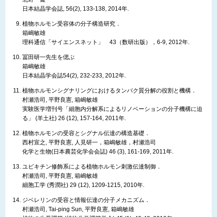
日本結晶学会誌, 56(2), 133-138, 2014年.
植物ホルモン受容体の分子構造研究．
箱嶋敏雄
理科通信「サイエンスネット」 43（数研出版），6-9, 2012年.
冨田研一先生を偲ぶ
箱嶋敏雄
日本結晶学会誌54(2), 232-233, 2012年.
植物ホルモンシグナリングにおけるタンパク質分解の役割と機構．
村瀬浩司, 平野良憲, 箱嶋敏雄
実験医学増刊号「細胞内分解系によるリノベーションの分子機構に迫
る」 (羊土社) 26 (12), 157-164, 2011年.
植物ホルモンの受容とシグナル伝達の構造基礎．
西村宣之, 平野良憲, 人見研一，箱嶋敏雄，村瀬浩司
化学と生物(日本農芸化学会会誌) 46 (3), 161-169, 2011年.
ユビキチン修飾系による植物ホルモン刺激伝達制御．
村瀬浩司, 平野良憲, 箱嶋敏雄
細胞工学 (秀潤社) 29 (12), 1209-1215, 2010年.
ジベレリンの受容と情報伝達の分子メカニズム．
村瀬浩司, Tai-ping Sun, 平野良憲, 箱嶋敏雄