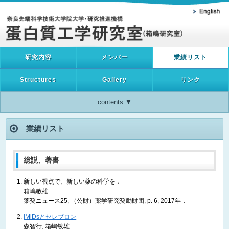
研究内容
メンバー
業績リスト
Structures
Gallery
リンク
contents ▼
業績リスト
総説、著書
新しい視点で、新しい薬の科学を．
箱嶋敏雄
薬奨ニュース25, （公財）薬学研究奨励財団, p. 6, 2017年．
IMiDsとセレブロン
森智行, 箱嶋敏雄