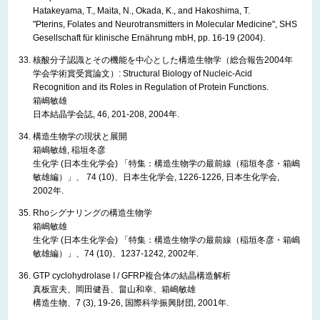
​Hatakeyama, T., Maita, N., Okada, K., and Hakoshima, T.
"Pterins, Folates and Neurotransmitters in Molecular Medicine", SHS
Gesellschaft für klinische Ernährung mbH, pp. 16-19 (2004).
核酸分子認識とその機能を中心とした構造生物学（総合報告2004年
学会学術賞受賞論文）: Structural Biology of Nucleic-Acid
Recognition and its Roles in Regulation of Protein Functions.
箱嶋敏雄
日本結晶学会誌, 46, 201-208, 2004年.
構造生物学の現状と展開
箱嶋敏雄, 稲垣冬彦
生化学 (日本生化学会) 「特集：構造生物学の最前線（稲垣冬彦・箱嶋
敏雄編）」、 74 (10)、日本生化学会, 1226-1226, 日本生化学会,
2002年.
Rhoシグナリングの構造生物学
箱嶋敏雄
生化学 (日本生化学会) 「特集：構造生物学の最前線（稲垣冬彦・箱嶋
敏雄編）」、74 (10)、1237-1242, 2002年.
GTP cyclohydrolase I / GFRP複合体の結晶構造解析
真板宣夫、岡田健吾、畠山和幸、箱嶋敏雄
構造生物、7 (3), 19-26, 国際科学振興財団, 2001年.