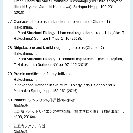
Green Chemistry and Sustainable Technology (eds Shiro Kobayashi,
Hiroshi Uyama, Jun-ichi Kadokawa). Springer NY, pp. 199-231
(2019).
Overview of proteins in plant hormone signaling (Chapter 1).
Hakoshima, T.
in Plant Structural Biology –Hormonal regulations– (eds J. Hejátko, T.
Hakoshima) Springer NY, pp. 1–10 (2018).
Strigolactone and karrikin signaling proteins (Chapter 7).
Hakoshima, T.
in Plant Structural Biology – Hormonal regulations – (eds J. Hejátko,
T. Hakoshima) Springer NY, pp. 97–112 (2018).
Protein modification for crystallization.
Hakoshima, T.
in Advanced Methods in Structural Biology (eds T. Senda and K.
Maenaka) Springer, pp. 153-161 (2016).
Pioneer: ジベレリンの作用機構を解析．
箱嶋敏雄
三訂版フォットサイエンス生物図録 （鈴木孝仁監修）（数研出版），
p198, 2016年
細胞内シグナル伝達
箱嶋敏雄