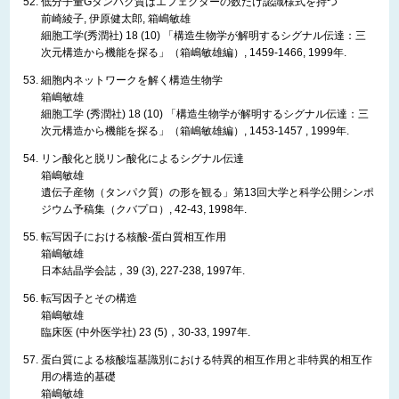
低分子量Gタンパク質はエフェクターの数だけ認識様式を持つ
前崎綾子, 伊原健太郎, 箱嶋敏雄
細胞工学(秀潤社) 18 (10) 「構造生物学が解明するシグナル伝達：三
次元構造から機能を探る」（箱嶋敏雄編）, 1459-1466, 1999年.
細胞内ネットワークを解く構造生物学
箱嶋敏雄
細胞工学 (秀潤社) 18 (10) 「構造生物学が解明するシグナル伝達：三
次元構造から機能を探る」（箱嶋敏雄編）, 1453-1457 , 1999年.
リン酸化と脱リン酸化によるシグナル伝達
箱嶋敏雄
遺伝子産物（タンパク質）の形を観る」第13回大学と科学公開シンポ
ジウム予稿集（クバプロ）, 42-43, 1998年.
転写因子における核酸-蛋白質相互作用
箱嶋敏雄
日本結晶学会誌，39 (3), 227-238, 1997年.
転写因子とその構造
箱嶋敏雄
臨床医 (中外医学社) 23 (5)，30-33, 1997年.
蛋白質による核酸塩基識別における特異的相互作用と非特異的相互作
用の構造的基礎
箱嶋敏雄