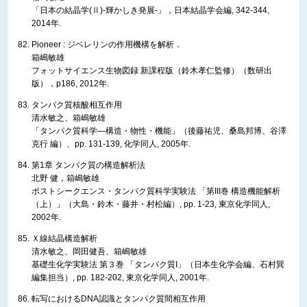
「日本の結晶学(Ⅱ)-輝かしき発展-」，日本結晶学会編, 342-344,
2014年.
Pioneer : ジベレリンの作用機構を解析．
箱嶋敏雄
フォットサイエンス生物図録 新課程版（鈴木孝仁監修）（数研出
版），p186, 2012年.
タンパク質核酸相互作用
清水敏之、箱嶋敏雄
「タンパク質科学―構造・物性・機能」（後藤祐児、桑島邦博、谷澤
克行 編）、pp. 131-139, 化学同人, 2005年.
第1章 タンパク質の構造解析法
北野 健，箱嶋敏雄
ポストシークエンス・タンパク質科学実験法 「第III巻 構造機能解析
（上）」（大島・鈴木・藤井・村松編）, pp. 1-23, 東京化学同人,
2002年.
Ｘ線結晶構造解析
清水敏之、岡田健吾、箱嶋敏雄
基礎生化学実験法 第３巻 「タンパク質I」（日本生化学会編、石村巽
編集担当）, pp. 182-202, 東京化学同人, 2001年.
転写におけるDNA認識とタンパク質間相互作用