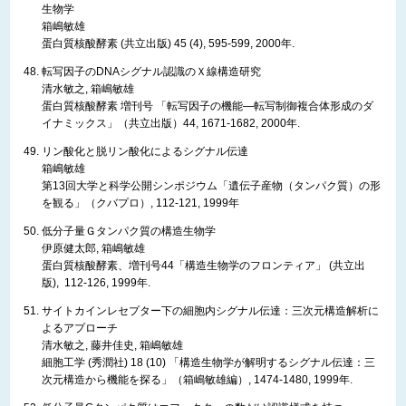
生物学
箱嶋敏雄
蛋白質核酸酵素 (共立出版) 45 (4), 595-599, 2000年.
転写因子のDNAシグナル認識のＸ線構造研究
清水敏之, 箱嶋敏雄
蛋白質核酸酵素 増刊号 「転写因子の機能—転写制御複合体形成のダ
イナミックス」（共立出版）44, 1671-1682, 2000年.
リン酸化と脱リン酸化によるシグナル伝達
箱嶋敏雄
第13回大学と科学公開シンポジウム「遺伝子産物（タンパク質）の形
を観る」（クバプロ）, 112-121, 1999年
低分子量Ｇタンパク質の構造生物学
伊原健太郎, 箱嶋敏雄
蛋白質核酸酵素、増刊号44「構造生物学のフロンティア」 (共立出
版), 112-126, 1999年.
サイトカインレセプター下の細胞内シグナル伝達：三次元構造解析に
よるアプローチ
清水敏之, 藤井佳史, 箱嶋敏雄
細胞工学 (秀潤社) 18 (10) 「構造生物学が解明するシグナル伝達：三
次元構造から機能を探る」（箱嶋敏雄編）, 1474-1480, 1999年.