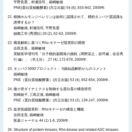
平野良憲，村瀬浩司，箱嶋敏雄
PNE(蛋白質核酸酵素) (共立出版) 54 (6), 833-842, 2009年.
植物ホルモンジベレリンは如何に認識されて、標的タンパク質認識を
誘導するか？
箱嶋敏雄, 村瀬浩司, 平野良憲
細胞工学 (秀潤社) 28 (2), 62-63, 2009年.
構造解析に基づくRho-キナーゼ阻害剤の開発
合田圭吾，箱嶋敏雄
実験医学増刊号「分子標的薬開発の挑戦（岡野栄之，岩坪威，佐谷秀
行 編）」（羊土社）, 27 (4), 172-678, 2009年.
タンパク3000プロジェクト： X線結晶解析からのコメント
箱嶋敏雄
PNE（蛋白質核酸酵素）(共立出版) 53 (4), 652-654, 2008年.
微小管ダイナミクスを制御する蛋白質の構造研究
前崎綾子, 三島正規, 箱嶋敏雄
PNE（蛋白質核酸酵素）(共立出版) 53 (2), 139-147, 2008年.
血管収縮阻害剤：Rhoキナーゼの構造と機能
合田圭吾, 箱嶋敏雄
医薬ジャーナル 44 (1) 1-6, 2008年.
Structure of protein kinases: Rho-kinase and related AGC kinases.