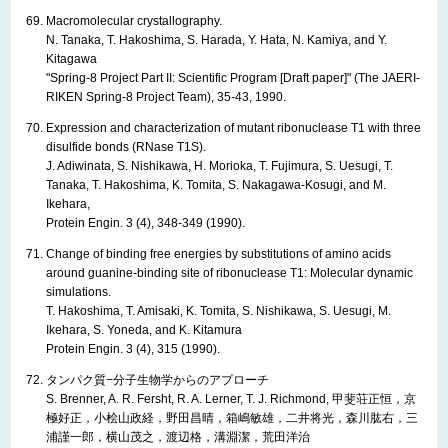
Macromolecular crystallography.
N. Tanaka, T. Hakoshima, S. Harada, Y. Hata, N. Kamiya, and Y.
Kitagawa
"Spring-8 Project Part II: Scientific Program [Draft paper]" (The JAERI-
RIKEN Spring-8 Project Team), 35-43, 1990.
Expression and characterization of mutant ribonuclease T1 with three
disulfide bonds (RNase T1S).
J. Adiwinata, S. Nishikawa, H. Morioka, T. Fujimura, S. Uesugi, T.
Tanaka, T. Hakoshima, K. Tomita, S. Nakagawa-Kosugi, and M.
Ikehara,
Protein Engin. 3 (4), 348-349 (1990).
Change of binding free energies by substitutions of amino acids
around guanine-binding site of ribonuclease T1: Molecular dynamic
simulations.
T. Hakoshima, T. Amisaki, K. Tomita, S. Nishikawa, S. Uesugi, M.
Ikehara, S. Yoneda, and K. Kitamura
Protein Engin. 3 (4), 315 (1990).
タンパク質−分子生物学からのアプローチ
S. Brenner, A. R. Fersht, R. A. Lerner, T. J. Richmond, 甲斐荘正恒，京
極好正，小桧山政経，野田昌晴，箱嶋敏雄，二井将光，森川肱右，三
浦謹一郎，横山茂之，渡辺格，溝淵潔，荒田洋治