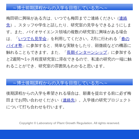
～博士前期課程からの入学を目指している方へ～
梅田研に興味がある方は、いつでも梅田までご連絡ください（
連絡
先
）。スタッフや学生と話したり、研究室の見学をできるようにしま
す。また、バイオサイエンス領域の複数の研究室に興味がある場合
は、「
いつでも見学会
」を利用してください。2月に行われる「
春の
バイオ塾
」に参加すると、簡単な実験をしたり、顕微鏡などの機器に
触れることもできます。また、「
長期インターンシップ
」に参加する
と2週間〜1ヶ月程度研究室に滞在できるので、私達の研究の一端に触
れることができ、研究室の雰囲気もわかると思います。
～博士後期課程からの入学を目指している方へ～
後期課程からの入学を希望される場合は、願書を提出する前に必ず梅
田までお問い合わせください（
連絡先
）。入学後の研究プロジェクト
について打ち合わせを行います。
Copyright © Laboratory of Plant Growth Regulation. All rights reserved.