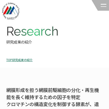
Research
奈良先端科学技術大学院大学
バイオサイエンス領域
研究成果の紹介
領域の紹介
TOP
研究成果の紹介
領域の紹介TOP
研究
領域長あいさつ
研究TOP
教育
領域の概要・特色
網膜形成を担う網膜前駆細胞の分化・再生機
研究室一覧
教育TOP
キャリア
能を長く維持するための因子を特定
領域賞の紹介
教員一覧
クロマチンの構造変化を制御する酵素が、遺
研究室への配属
キャリアTOP
入試情報