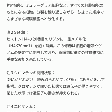
神経細胞、ミュラーグリア細胞など、すべての網膜細胞の
もとになる細胞。分裂を繰り返しながら、決まった順序で
さまざまな網膜細胞へと分化する。
注 2 Setd8：
ヒストン H4 の 20番目のリジンに一重メチル化
（H4K20me1）を施す酵素。この修飾は細胞の増殖やゲ
ノムの安定性に関与しており、網膜前駆細胞の性質維持に
重要な役割を果たしている。
注 3 クロマチンの開閉状態：
DNAがどれだけ「読み取られやすい状態」にあるかを示す
指標。クロマチンが開いた状態では遺伝子が働きやすく、
閉じた状態では遺伝子の働きが抑えられる。
注 4 エピゲノム：