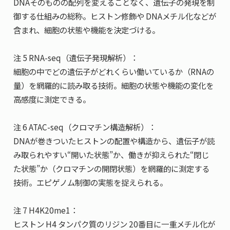
DNAそのものの配列を変えることなく、遺伝子の発現を制
御する仕組みの総称。ヒストン修飾や DNAメチル化などが
含まれ、細胞の状態や機能を決定づける。
注 5 RNA-seq（遺伝子発現解析）：
細胞の中でどの遺伝子がどれくらい働いているか（RNAの
量）を網羅的に読み取る技術。細胞の状態や機能の変化を
高感度に測定できる。
注 6 ATAC-seq（クロマチン構造解析）：
DNAが巻きついたヒストンの配置や構造から、遺伝子が読
み取られやすい“開いた状態”か、働きが抑えられた“閉じ
た状態”か（クロマチンの開閉状態）を網羅的に測定する
技術。エピゲノム制御の実態を捉えられる。
注 7 H4K20me1：
ヒストン H4 タンパク質のリジン 20番目に一重メチル化が