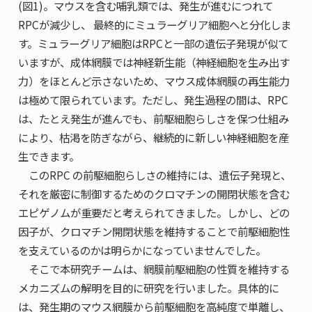
(図1)。マウスを含む哺乳類では、発生が進むにつれて
RPCが減少し、 最終的にミュラーグリア細胞へと分化しま
す。ミュラーグリア細胞はRPCと一部の遺伝子発現が似て
いますが、成体網膜では神経新生能（神経細胞を生み出す
力）をほとんど示さないため、マウス成体網膜の再生能力
は極めて限られています。ただし、発生過程の間は、RPC
は、たとえ発生が進んでも、前駆細胞らしさを保つ仕組み
により、枯渇を防ぎながら、継続的に新しい神経細胞を産
生できます。
このRPC の前駆細胞らしさの維持には、遺伝子発現と、
それを厳密に制御するためのクロマチンの開閉状態を含む
エピゲノムが重要だと考えられてきました。しかし、どの
因子が、クロマチン開閉状態を維持することで前駆細胞性
を支えているのかは明らかになっていませんでした。
そこで本研究チームは、網膜前駆細胞の性質を維持する
メカニズムの解明を目的に研究を行いました。具体的に
は、発生期のマウス網膜から前駆細胞を高純度で単離し、