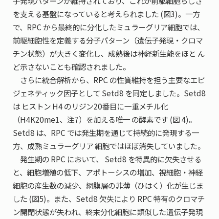
子発現パターンが維持されており、これが前駆細胞らしさ
を支える基盤になっていると考えられました (図3)。一方
で、RPC から最終的に分化したミュラーグリア細胞では、
前駆細胞性を定義する分子パターン（遺伝子発現・クロマ
チン状態）が大きく変化し、成熟後は神経新生能をほと ん
ど示さないことも確認されました。
さらに統合解析から、RPC の性質維持を担う主要なエピ
ジェネティック因子として Setd8 を同定しました。Setd8
は ヒストン H4 のリジン20番目に一重メチル化
（H4K20me1、注7）を加える唯一 の酵素です (図 4)。
Setd8 は、RPC では発生期を通じて持続的に発現する一
方、成熟ミュラーグリア 細胞ではほぼ消失していました。
発生期の RPC において、 Setd8 を特異的に欠失させる
と、細胞増殖の低下、アポトーシスの増加、視細胞・神経
細胞の産生数の減少、網膜層の菲薄（ひはく）化が生じま
した (図5)。また、Setd8 欠失により RPC 特有のクロマチ
ン開閉状態が失われ、終末分化細胞に類似した遺伝子発現