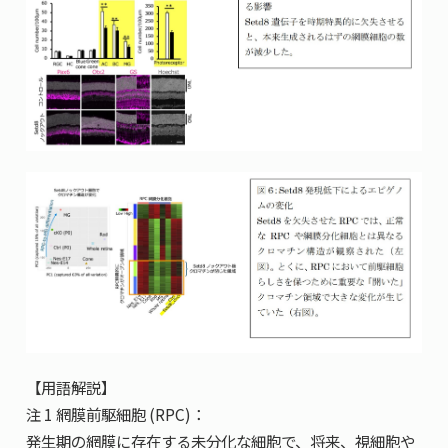
【用語解説】
注 1 網膜前駆細胞 (RPC)：
発生期の網膜に存在する未分化な細胞で、将来、視細胞や