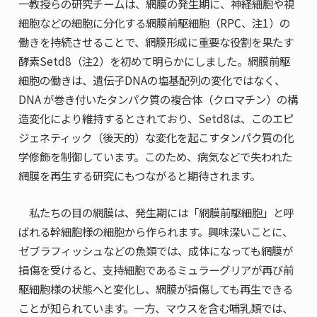
一教授らの研究チームは、網膜の発生期に、神経細胞や視
細胞などの細胞に分化する網膜前駆細胞（RPC、注1）の
働きを持続させることで、網膜形成に重要な役割を果たす
酵素Setd8（注2）を初めて明らかにしました。網膜前駆
細胞の働きは、遺伝子DNAの塩基配列の変化ではなく、
DNA が巻き付いたタンパク質の複合体（クロマチン）の構
造変化により維持するとされており、Setd8は、このエピ
ジェネティック（後天的）な変化を起こすタンパク質の化
学修飾を制御しています。このため、病気などで失われた
網膜を再生する研究にもつながると期待されます。
私たちの目の網膜は、発生期には「網膜前駆細胞」と呼
ばれる幹細胞様の細胞から作られます。興味深いことに、
ゼブラフィッシュなどの魚類では、成体になっても網膜が
損傷を受けると、支持細胞であるミュラーグリアが再び前
駆細胞様の状態へと変化し、網膜が損傷しても再生できる
ことが知られています。一方、マウスを含む哺乳類では、