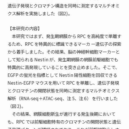
遺伝子発現とクロマチン構造を同時に測定するマルチオミ
クス解析を実施しました（図2)。
【本研究の内容】
本研究ではまず、発生期網膜から RPC を高純度で単離す
るため、RPC を特異的に標識できるマーカ ー遺伝子の探索
から着手しました。その結果、脳の神経幹細胞マーカーと
して知られる Nestin が、発生期網膜の網膜前駆細胞でも
特異的に高発現していることを突き止めました。そこで、
EGFP の蛍光を指標として Nestin 陽性細胞を回収できる
Nestin-EGFP マウスを用いて RPC を単離し、遺伝子発現
とクロマチンの開閉状態を同時に測定するマルチオミクス
解析（RNA-seq＋ATAC-seq、注 5、注 6） を行いました
（図 2)。
その結果、網膜細胞新生が進行する発生後期において
も、RPC では前駆細胞特有のクロマチンの開閉状態と遺伝