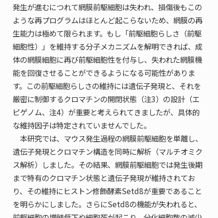
発生が進むにつれて網膜前駆細胞は失われ、損傷後もこの
ような再プログラムはほとんど起こらないため、網膜の再
生能力は極めて限られます。もし「前駆細胞らしさ（前駆
細胞性）」を維持する分子メカニズムを解明できれば、成
体の網膜細胞に再び前駆細胞性を付与し、失われた網膜機
能を回復させることができるようになる可能性がありま
す。この前駆細胞らしさの維持には遺伝子発現と、それを
厳密に制御するクロマチンの開閉状態（注3）の設計（エ
ピゲノム、注4）が重要と考えられてきましたが、具体的
な維持因子は特定されていませんでした。
本研究では、マウス発生過程の網膜前駆細胞を単離し、
遺伝子発現とクロマチン構造を同時に解析（マルチオミク
ス解析）しました。その結果、網膜前駆細胞では発生後期
まで特有のクロマチン状態と遺伝子発現が維持されてお
り、その維持にヒストン修飾酵素Setd8が重要であること
を明らかにしました。さらにSetd8の機能が失われると、
前駆細胞の増殖低下や細胞死が起こり、分化細胞数の減少