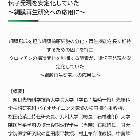
伝子発現を安定化していた
共用機器・設備紹介
セミナー情報
就職実績
～網膜再生研究への応用に～
入試情報TOP
研究成果
5年一貫コースの
卒業生の声
国際化教育プログラム
受験
NAIST Edge BIO
アクセス
お問い
領域棟
就職支援
合わせ
マップ
国際バイオゼミナール
網膜形成を担う網膜前駆細胞の分化・再生機能を長く維持
研究＆授業
するための因子を特定
学内限定
ENGLISH
サマーキャンプ
イベント
クロマチンの構造変化を制御する酵素が、遺伝子発現を安
定化していた
海外ラボインターンシップ
受験生の方へ
在学生の方へ
生活
～網膜再生研究への応用に～
教職員の方へ
地域・一般の方へ
国際学生ワークショップ
保護者の方へ
企業・研究者の方へ
【概要】
UCDリトリート
奈良先端科学技術大学院大学（学長：塩﨑一裕）先端科
UCDオンラインゼミナール
学技術研究科 バイオサイエンス領域の松田 泰斗准教授、
松田花菜江特任研究員、九州大学（総長：石橋達朗）大学
院医学系学府の博士後期課程学生（当時）石龍悠氏、同大
学院医学研究院の園田康平教授、村上祐介准教授、中島欽