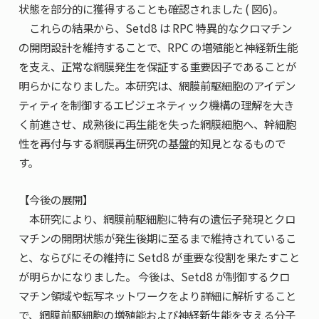
状態を部分的に獲得することも確認されました ( 図6)。
これらの結果から、Setd8 は RPC 特異的なクロマチン
の開閉設計を維持することで、RPC の増殖能と神経新生能
を支え、正常な網膜発生を保証する重要因子であることが
明らかになりました。本研究は、網膜前駆細胞のアイデン
ティティを制御するエピジェネティック機構の理解を大き
く前進させ、成熟後に再生能を失った網膜細胞へ、幹細胞
性を再付与する網膜再生研究の基盤的知見となるもので
す。
【今後の展開】
本研究により、網膜前駆細胞に特有の遺伝子発現とクロ
マチンの開閉状態が発生後期に至るまで維持されているこ
と、ならびにその維持に Setd8 が重要な役割を果たすこと
が明らかになりました。 今後は、Setd8 が制御するクロ
マチン領域や転写ネットワークをより詳細に解析すること
で、網膜前駆細胞の増殖能および神経新生能を支える分子