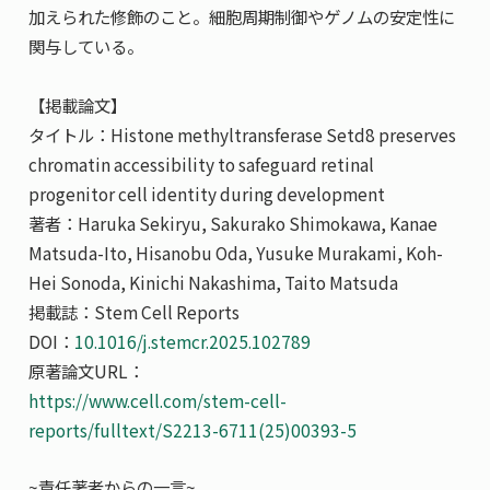
加えられた修飾のこと。細胞周期制御やゲノムの安定性に
関与している。
【掲載論文】
タイトル：Histone methyltransferase Setd8 preserves
chromatin accessibility to safeguard retinal
progenitor cell identity during development
著者：Haruka Sekiryu, Sakurako Shimokawa, Kanae
Matsuda-Ito, Hisanobu Oda, Yusuke Murakami, Koh-
Hei Sonoda, Kinichi Nakashima, Taito Matsuda
掲載誌：Stem Cell Reports
DOI：
10.1016/j.stemcr.2025.102789
原著論文URL：
https://www.cell.com/stem-cell-
reports/fulltext/S2213-6711(25)00393-5
~責任著者からの一言~