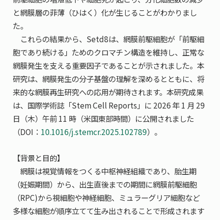
と網膜層の菲薄（ひはく）化が生じることがわかりまし
た。
これらの結果から、Setd8は、網膜前駆細胞が「前駆細
胞であり続ける」ためのクロマチン構造を維持し、正常な
網膜発生を支える重要因子であることが示されました。本
研究は、網膜発生の分子基盤の理解を深めるとともに、将
来的な網膜再生研究への応用が期待されます。本研究成果
は、国際学術誌「Stem Cell Reports」に 2026 年 1 月 29
日（木）午前 11 時（米国東部時間）に公開されました
（DOI：
10.1016/j.stemcr.2025.102789
）。
【背景と目的】
網膜は視覚情報をつくる中枢神経組織であり、胎生期
（妊娠期間）から、出生直後までの期間に網膜前駆細胞
（RPC)から視細胞や神経細胞、ミュラーグリア細胞など
多様な細胞が順序立てて生み出されることで形成されます