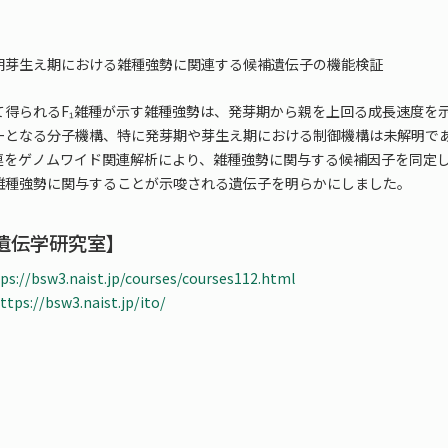
期芽生え期における雑種強勢に関連する候補遺伝子の機能検証
て得られるF₁雑種が示す雑種強勢は、発芽期から親を上回る成長速度を
ーとなる分子機構、特に発芽期や芽生え期における制御機構は未解明であ
関連をゲノムワイド関連解析により、雑種強勢に関与する候補因子を同定
雑種強勢に関与することが示唆される遺伝子を明らかにしました。
遺伝学研究室】
ps://bsw3.naist.jp/courses/courses112.html
ttps://bsw3.naist.jp/ito/