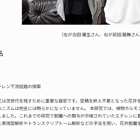
（左が古田 優生さん、右が前田 龍舞さ
名
チレン下流経路の探索
花は次世代を残すために重要な器官です。受精を終え不要となった花弁
カニズムは完全には明らかになっていません。 本研究では、植物ホルモ
しました。これまでの研究で脱離への関与が示唆されていたエチレンに
た表現型解析やトランスクリプトーム解析などの手法を用い、花弁脱離