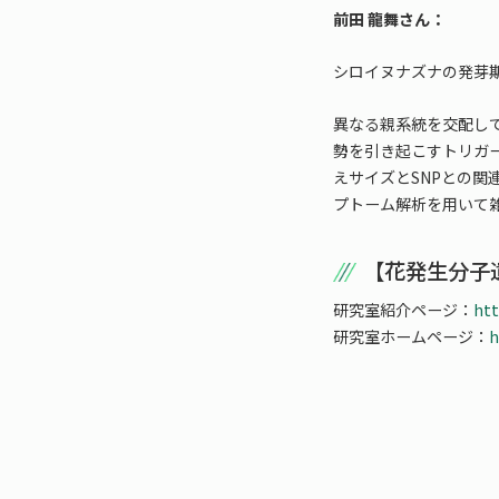
前田 龍舞さん：
シロイヌナズナの発芽
異なる親系統を交配し
勢を引き起こすトリガ
えサイズとSNPとの
プトーム解析を用いて
【花発生分子
研究室紹介ページ：
htt
研究室ホームページ：
h