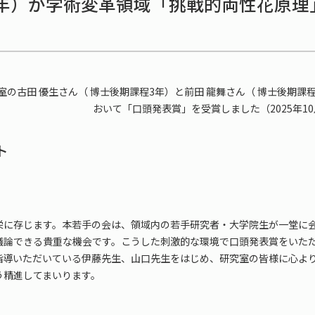
年）が学術変革領域「挑戦的両性花原理
室の古田 優生さん（ 博士後期課程3年）と前田 龍舞さん（ 博士後期
おいて「口頭発表賞」を受賞しました（2025年10
ト
栄に存じます。本若手の会は、領域内の若手研究者・大学院生が一堂に
議論できる貴重な機会です。こうした刺激的な環境で口頭発表賞をいた
指導いただいている伊藤先生、山口先生をはじめ、研究室の皆様に心よ
う精進してまいります。