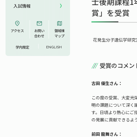
士後期課程1
入試情報
賞」を受賞
UCDリトリート
UCDオンラインゼミナール
アクセス
お問い
領域棟
合わせ
マップ
花発生分子遺伝学研究
学内限定
ENGLISH
受賞のコメン
古田 優生さん：
この度の受賞、大変光
明の課題について深く
す。日頃より熱心にご
の発展に貢献できるよ
前田 龍舞さん：