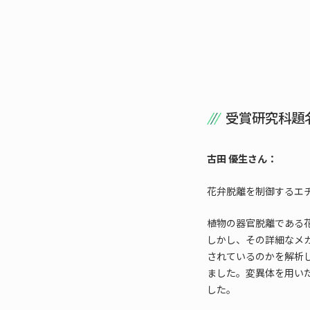
受賞研究科題
古田 優生さん：
花弁脱離を制御するエ
植物の器官脱離である
しかし、その詳細なメ
されているのかを解析
ました。変異体を用い
した。