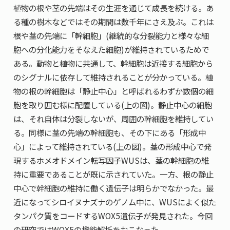
共用機器・設備紹介
植物の根や茎の先端はその生涯を通じて成長を続ける。あ
セミナー情報
就職実績
る種の樹木などではその期間は数千年にさえ及ぶ。これは
入試情報TOP
研究成果
5年一貫コースの
根や茎の先端に「幹細胞」(継続的な分裂能力と様々な細
卒業生の声
国際化教育プログラム
受験
NAIST Edge BIO
胞への分化能力をそなえた細胞)が維持されているためで
アクセス
お問い
領域棟
就職支援
ある。動物と植物に共通して、幹細胞は近接する細胞から
合わせ
マップ
国際バイオゼミナール
研究＆授業
のシグナルに依存して維持されることが分かっている。植
学内限定
ENGLISH
サマーキャンプ
イベント
物の根の幹細胞は「静止中心」と呼ばれるわずか数個の細
胞を取り囲む様に配置している(上の図)。静止中心の細胞
海外ラボインターンシップ
受験生の方へ
在学生の方へ
生活
は、それ自体は分裂しないが、周囲の幹細胞を維持してい
教職員の方へ
地域・一般の方へ
国際学生ワークショップ
る。同様に茎の先端の幹細胞も、その下にある「形成中
保護者の方へ
企業・研究者の方へ
心」によって維持されている(上の図)。茎の形成中心で発
UCDリトリート
現するホメオドメイン転写因子WUSは、茎の幹細胞の維
持に重要であることが既に示されていた。一方、根の静止
UCDオンラインゼミナール
中心で幹細胞の維持に働く遺伝子は明らかでなかった。最
近になってシロイヌナズナのゲノム中に、WUSによく似た
タンパク質をコードするWOX5遺伝子が発見された。今回
の研究ではWOX5の機能解析をおこなった。