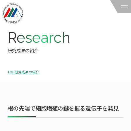
Research
奈良先端科学技術大学院大学
バイオサイエンス領域
研究成果の紹介
領域の紹介
TOP
研究成果の紹介
領域の紹介TOP
研究
領域長あいさつ
研究TOP
教育
領域の概要・特色
根の先端で細胞増殖の鍵を握る遺伝子を発見
研究室一覧
教育TOP
キャリア
領域賞の紹介
教員一覧
研究室への配属
キャリアTOP
入試情報