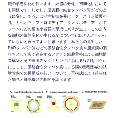
胞の形態変化が伴います。細胞の分化、初期化において
も同様です。しかし、脂質膜の結合タンパク質がどのよ
うに変化、あるいは活性制御を受け、クラスリン被覆小
孔、カベオラ、フィロポディア、ラメリポディア、ポド
ソームなどの細胞小器官の形成に異常が生じ、このよう
な細胞の形態変化が生じるかについてはほとんどわかっ
ていないと言ってよいと思います。私たちの見出した
BARタンパク質などの膜結合性タンパク質や脂質膜の裏
打ちとして広く存在するアクチン細胞骨格による細胞構
造構築とその細胞内シグナリングにおける役割を明らか
にします。膜結合性タンパク質による膜の形態形成の試
験管内での再構成を行い、ついで、再構成により得られ
た知見と細胞機能の相関を調べます。