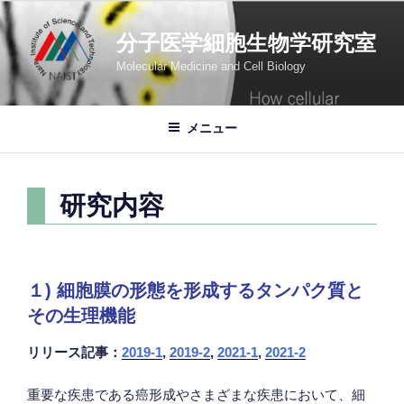
コ
ン
分子医学細胞生物学研究室
テ
Molecular Medicine and Cell Biology
ン
ツ
へ
メニュー
ス
キ
ッ
研究内容
プ
１) 細胞膜の形態を形成するタンパク質と
その生理機能
リリース記事：
2019-1
,
2019-2
,
2021-1
,
2021-2
重要な疾患である癌形成やさまざまな疾患において、細