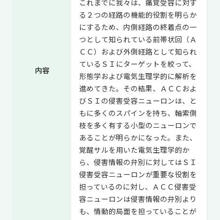
これまでに我々は、痛覚受容に対す
る２つの経路の機能的役割を明らか
にするため、内側経路の終着点の一
つとして知られている前帯状回（Ａ
ＣＣ）および外側経路として知られ
ているＳＩにターゲットを絞って、
内容
形態学および電気生理学的に解析を
進めてきた。その結果、ＡＣＣおよ
びＳＩの侵害受容ニューロンは、と
もに多くのスパインを持ち、軸索側
枝を多く有する小型のニューロンで
あることが明らかになった。また、
覚醒サルを用いた電気生理学的か
ら、侵害情報の弁別に対してはＳＩ
侵害受容ニューロンが重要な役割を
担っているのに対し、ＡＣＣ侵害受
容ニューロンは侵害情報の弁別より
も、情動的局面を担っていることが