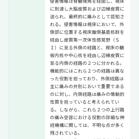
侵害情報は脊髄後角を経由し、視床
に到達し大脳皮質および辺縁皮質に
送られ、最終的に痛みとして認知さ
れる。侵害情報は視床において、外
側部に位置する視床腹側基底核群を
経由し皮質第一次体性感覚野（Ｓ
Ｉ）に至る外側の経路と、視床の髄
板内核や中心核を経由し辺縁皮質に
至る内側の経路の２つに分かれる。
機能的にはこれら２つの経路は異な
った役割を担っており、外側経路は
主に痛みの弁別において重要である
のに対し、内側経路は痛みの情動的
性質を担っていると考えられてい
る。しながら、これら２つの上行路
の痛み受容における役割の詳細な神
経機構に関しては、不明な点が多く
残されている。