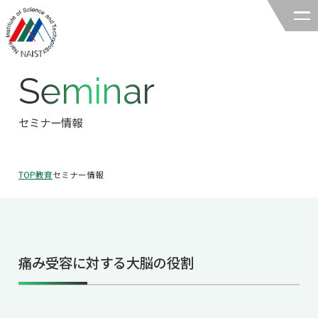
Seminar
奈良先端科学技術大学院大学
バイオサイエンス領域
セミナー情報
領域の紹介
TOP
教育
セミナー情報
領域の紹介TOP
研究
領域長あいさつ
研究TOP
教育
領域の概要・特色
痛み受容に対する大脳の役割
研究室一覧
教育TOP
キャリア
領域賞の紹介
教員一覧
研究室への配属
キャリアTOP
入試情報