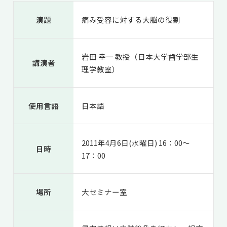
共用機器・設備紹介
セミナー情報
就職実績
演題
痛み受容に対する大脳の役割
入試情報TOP
研究成果
5年一貫コースの
卒業生の声
国際化教育プログラム
受験
NAIST Edge BIO
アクセス
お問い
領域棟
岩田 幸一 教授（日本大学歯学部生
就職支援
講演者
合わせ
マップ
国際バイオゼミナール
研究＆授業
理学教室）
学内限定
ENGLISH
サマーキャンプ
イベント
使用言語
日本語
海外ラボインターンシップ
受験生の方へ
在学生の方へ
生活
教職員の方へ
地域・一般の方へ
国際学生ワークショップ
保護者の方へ
企業・研究者の方へ
2011年4月6日(水曜日) 16：00～
日時
UCDリトリート
17：00
UCDオンラインゼミナール
場所
大セミナー室