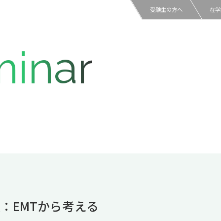
受験生の方へ
在学
inar
：EMTから考える