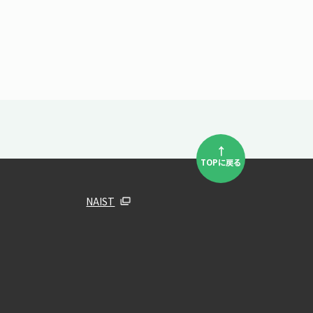
↑
TOPに戻る
NAIST