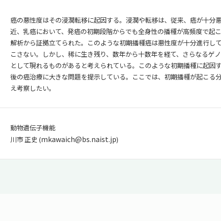
癌の悪性度はその浸潤転移に起因する。浸潤や転移は、従来、癌が十分
近、乳癌において、発癌の初期段階からでも全身性の播種が高頻度で起
解析から証拠立てられた。このような初期播種癌は悪性度が十分進行し
こさない。しかし、稀に生き残り、数年から十数年を経て、さらなるゲ
として現れるものがあると考えられている。このような初期播種に起因
後の癌治療に大きな問題を提示している。ここでは、初期播種が起こる
え考察したい。
動物遺伝子機能
mkawaich@bs.naist.jp
川市 正史 (
)