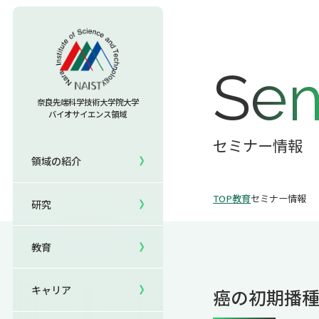
教育TOP
Sem
研究室への配属
奈良先端科学技術大学院大学
バイオサイエンス領域
セミナー情報
研究TOP
入試情報TOP
セミナー情報
領域の紹介
5年一貫コースの
領域の紹介TOP
研究室一覧
キャリアTOP
受験
国際化教育プログラム
TOP
教育
セミナー情報
研究
領域長あいさつ
教員一覧
就職実績
研究＆授業
国際バイオゼミナール
領域の概要・特色
共用機器・設備紹介
卒業生の声
イベント
サマーキャンプ
教育
領域賞の紹介
研究成果
就職支援
生活
海外ラボインターンシップ
キャリア
癌の初期播種
NAIST Edge BIO
保護者の方へ
国際学生ワークショップ