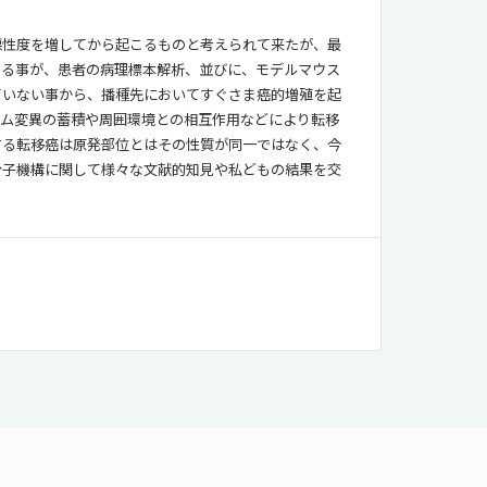
悪性度を増してから起こるものと考えられて来たが、最
こる事が、患者の病理標本解析、並びに、モデルマウス
ていない事から、播種先においてすぐさま癌的増殖を起
ノム変異の蓄積や周囲環境との相互作用などにより転移
する転移癌は原発部位とはその性質が同一ではなく、今
分子機構に関して様々な文献的知見や私どもの結果を交