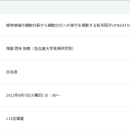
植物根端の細胞分裂から細胞分化への移行を調節する転写因子UPBEAT1
塚越 啓央 助教（名古屋大学高等研究院）
日本語
2011年6月7日(火曜日) 15：00～
L13会議室