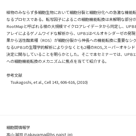
植物のみならず多細胞生物において細胞分裂と細胞分化への急激な機能
なるプロセスである。転写因子によるこの細胞機能転換は未解明な部分
RootMapと呼ばれる根の大規模マイクロアレイデータから同定し、UPBEAT
アレイによるゲノムワイドな解析から、UPB1はペルオキシダーゼの発
果から活性酸素種（ROS）が細胞分裂から伸長への機能転換に重要なシ
なるUPB1の生理学的解析により少なくとも2種のROS,スーパーオキシ
決定に関与していることを明らかとした。そこで本セミナーでは、UPB
への細胞機能転換のメカニズムに焦点を当てて紹介する。
参考文献
Tsukagoshi, et al., Cell 143, 606-616, (2010)
細胞間情報学
takayama@bs.naist.jp
高山 誠司 (
)