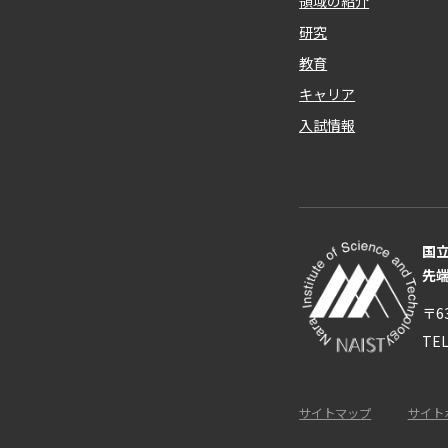
領域の紹介
研究
教育
キャリア
入試情報
国
先
〒6
TE
サイトマップ
サイト