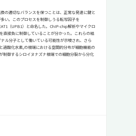
転換の適切なバランスを保つことは、正常な発達に鍵と
が多い。このプロセスを制御しうる転写因子を
1（UPB1）と命名した。ChIP-chip解析やマイクロ
現を直接負に制御していることが分かった。これらの結
グナル分子として働いている可能性が示唆され、さら
ドと過酸化水素,の根端における空間的分布が細胞機能の
1が制御するシロイヌナズナ根端での細胞分裂から分化