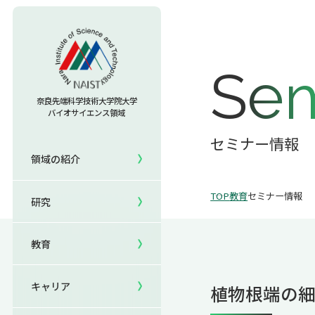
教育TOP
Sem
研究室への配属
奈良先端科学技術大学院大学
バイオサイエンス領域
セミナー情報
研究TOP
入試情報TOP
セミナー情報
領域の紹介
5年一貫コースの
領域の紹介TOP
研究室一覧
キャリアTOP
受験
国際化教育プログラム
TOP
教育
セミナー情報
研究
領域長あいさつ
教員一覧
就職実績
研究＆授業
国際バイオゼミナール
領域の概要・特色
共用機器・設備紹介
卒業生の声
イベント
サマーキャンプ
教育
領域賞の紹介
研究成果
就職支援
生活
海外ラボインターンシップ
キャリア
植物根端の細
NAIST Edge BIO
保護者の方へ
国際学生ワークショップ