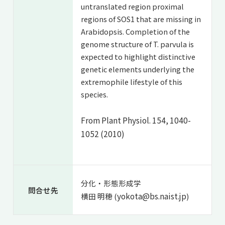
untranslated region proximal
regions of SOS1 that are missing in
Arabidopsis. Completion of the
genome structure of T. parvula is
expected to highlight distinctive
genetic elements underlying the
extremophile lifestyle of this
species.
From Plant Physiol. 154, 1040-
1052 (2010)
分化・形態形成学
問合せ先
yokota@bs.naist.jp
横田 明穂 (
)