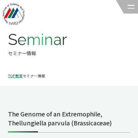
Seminar
奈良先端科学技術大学院大学
バイオサイエンス領域
セミナー情報
領域の紹介
TOP
教育
セミナー情報
領域の紹介TOP
研究
領域長あいさつ
研究TOP
教育
領域の概要・特色
The Genome of an Extremophile,
研究室一覧
教育TOP
キャリア
Thellungiella parvula (Brassicaceae)
領域賞の紹介
教員一覧
研究室への配属
キャリアTOP
入試情報