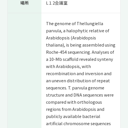
場所
L１2会議室
The genome of Thellungiella
parvula, a halophytic relative of
Arabidopsis (Arabidopsis
thaliana), is being assembled using
Roche-454 sequencing. Analyses of
a 10-Mb scaffold revealed synteny
with Arabidopsis, with
recombination and inversion and
an uneven distribution of repeat
sequences. T. parvula genome
structure and DNA sequences were
compared with orthologous
regions from Arabidopsis and
publicly available bacterial
artificial chromosome sequences