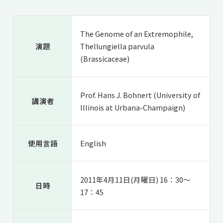
共用機器・設備紹介
セミナー情報
就職実績
入試情報TOP
研究成果
5年一貫コースの
The Genome of an Extremophile,
卒業生の声
国際化教育プログラム
受験
演題
Thellungiella parvula
NAIST Edge BIO
アクセス
お問い
領域棟
(Brassicaceae)
就職支援
合わせ
マップ
国際バイオゼミナール
研究＆授業
学内限定
ENGLISH
サマーキャンプ
イベント
Prof. Hans J. Bohnert (University of
講演者
海外ラボインターンシップ
受験生の方へ
在学生の方へ
Illinois at Urbana-Champaign)
生活
教職員の方へ
地域・一般の方へ
国際学生ワークショップ
保護者の方へ
企業・研究者の方へ
使用言語
English
UCDリトリート
UCDオンラインゼミナール
2011年4月11日(月曜日) 16：30～
日時
17：45