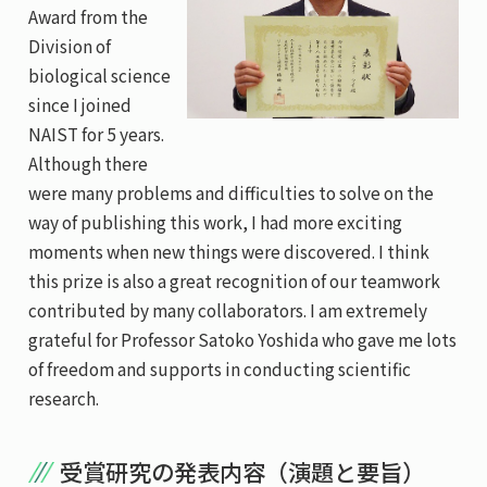
Award from the
Division of
biological science
since I joined
NAIST for 5 years.
Although there
were many problems and difficulties to solve on the
way of publishing this work, I had more exciting
moments when new things were discovered. I think
this prize is also a great recognition of our teamwork
contributed by many collaborators. I am extremely
grateful for Professor Satoko Yoshida who gave me lots
of freedom and supports in conducting scientific
research.
受賞研究の発表内容（演題と要旨）