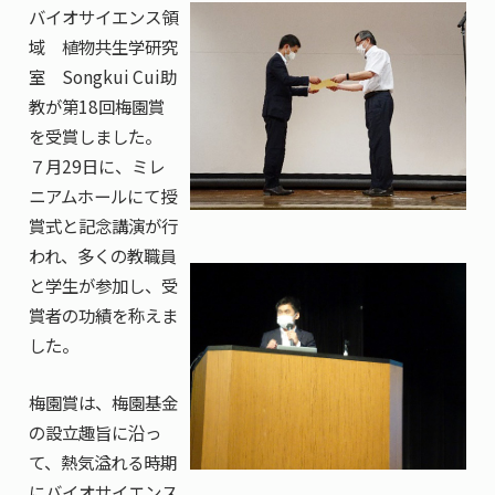
共用機器・設備紹介
バイオサイエンス領
セミナー情報
就職実績
域 植物共生学研究
入試情報TOP
研究成果
5年一貫コースの
室 Songkui Cui助
卒業生の声
国際化教育プログラム
受験
NAIST Edge BIO
教が第18回梅園賞
アクセス
お問い
領域棟
就職支援
を受賞しました。
合わせ
マップ
国際バイオゼミナール
研究＆授業
７月29日に、ミレ
学内限定
ENGLISH
サマーキャンプ
イベント
ニアムホールにて授
賞式と記念講演が行
海外ラボインターンシップ
受験生の方へ
在学生の方へ
生活
われ、多くの教職員
教職員の方へ
地域・一般の方へ
国際学生ワークショップ
と学生が参加し、受
保護者の方へ
企業・研究者の方へ
賞者の功績を称えま
UCDリトリート
した。
UCDオンラインゼミナール
梅園賞は、梅園基金
の設立趣旨に沿っ
て、熱気溢れる時期
にバイオサイエンス