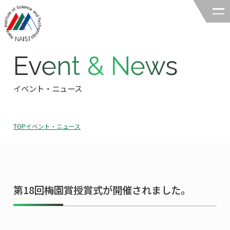
Event & News
奈良先端科学技術大学院大学
バイオサイエンス領域
イベント・ニュース
領域の紹介
TOP
イベント・ニュース
領域の紹介TOP
研究
領域長あいさつ
研究TOP
教育
領域の概要・特色
第18回梅園賞授賞式が開催されました。
研究室一覧
教育TOP
キャリア
領域賞の紹介
教員一覧
研究室への配属
キャリアTOP
入試情報