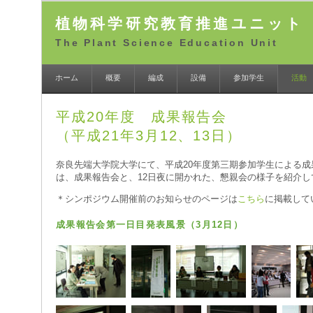
植物科学研究教育推進ユニット
The Plant Science Education Unit
ホーム
概要
編成
設備
参加学生
活動
平成20年度 成果報告会
（平成21年3月12、13日）
奈良先端大学院大学にて、平成20年度第三期参加学生による
は、成果報告会と、12日夜に開かれた、懇親会の様子を紹介し
＊シンポジウム開催前のお知らせのページは
こちら
に掲載して
成果報告会第一日目発表風景（3月12日）