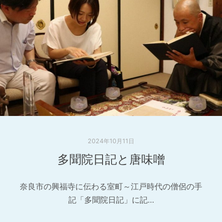
2024年10月11日
多聞院日記と唐味噌
奈良市の興福寺に伝わる室町～江戸時代の僧侶の手
記「多聞院日記」に記…