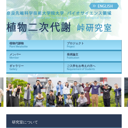
植物代謝物
プロジェクト
Plant Metabolite
Project
メンバー
発表論文
Member
Publication
ギャラリー
ご入学をお考えの方へ
Gallery
Requirement of Students
研究室について