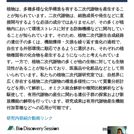
植物は、多種多様な化学構造を有する二次代謝物を産生するこ
とが知られています。二次代謝物は、細胞成長や発生などに直
接関与するような必須の成分ではありませんが、その多くが植
物内において環境ストレスに対する防御機構などに関与してい
ることが知られています。そのため、植物二次代謝生合成経路
の遺伝子の多くは、機能獲得・欠損を繰り返す進化の過程で、
自生する外部環境に順応できるように選択され、それぞれの植
物種固有の化合物を産生するようになったと考えられていま
す。一方で、植物二次代謝物の多くが他の生物に対しても生物
活性があることが知られており、医薬品や化粧品などとして用
いられています。私たちの植物二次代謝研究室では、自然界に
広く存在する植物二次代謝物の構造多様性について質量分析計
などを用いて解析し、オミクス統合解析や種間比較解析などを
駆使して、有用代謝物の産生に関わる遺伝子群の探索および新
規機能の解明を行っています。研究成果は有用代謝物産生機能
付加育種などへの応用が可能です。
研究内容紹介動画リンク