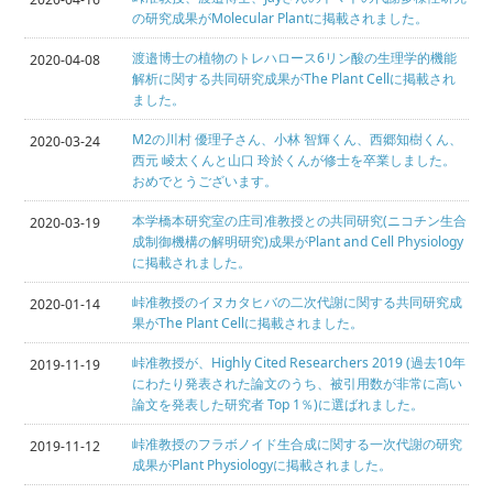
の研究成果がMolecular Plantに掲載されました。
渡邉博士の植物のトレハロース6リン酸の生理学的機能
2020-04-08
解析に関する共同研究成果がThe Plant Cellに掲載され
ました。
M2の川村 優理子さん、小林 智輝くん、西郷知樹くん、
2020-03-24
西元 崚太くんと山口 玲於くんが修士を卒業しました。
おめでとうございます。
本学橋本研究室の庄司准教授との共同研究(ニコチン生合
2020-03-19
成制御機構の解明研究)成果がPlant and Cell Physiology
に掲載されました。
峠准教授のイヌカタヒバの二次代謝に関する共同研究成
2020-01-14
果がThe Plant Cellに掲載されました。
峠准教授が、Highly Cited Researchers 2019 (過去10年
2019-11-19
にわたり発表された論文のうち、被引用数が非常に高い
論文を発表した研究者 Top 1％)に選ばれました。
峠准教授のフラボノイド生合成に関する一次代謝の研究
2019-11-12
成果がPlant Physiologyに掲載されました。