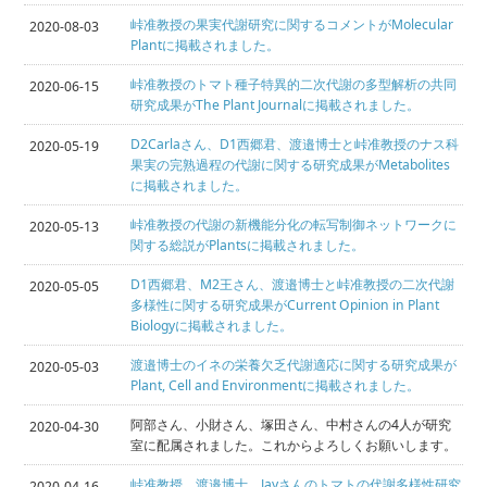
峠准教授の果実代謝研究に関するコメントがMolecular
2020-08-03
Plantに掲載されました。
峠准教授のトマト種子特異的二次代謝の多型解析の共同
2020-06-15
研究成果がThe Plant Journalに掲載されました。
D2Carlaさん、D1西郷君、渡邉博士と峠准教授のナス科
2020-05-19
果実の完熟過程の代謝に関する研究成果がMetabolites
に掲載されました。
峠准教授の代謝の新機能分化の転写制御ネットワークに
2020-05-13
関する総説がPlantsに掲載されました。
D1西郷君、M2王さん、渡邉博士と峠准教授の二次代謝
2020-05-05
多様性に関する研究成果がCurrent Opinion in Plant
Biologyに掲載されました。
渡邉博士のイネの栄養欠乏代謝適応に関する研究成果が
2020-05-03
Plant, Cell and Environmentに掲載されました。
阿部さん、小財さん、塚田さん、中村さんの4人が研究
2020-04-30
室に配属されました。これからよろしくお願いします。
峠准教授、渡邉博士、Jayさんのトマトの代謝多様性研究
2020-04-16