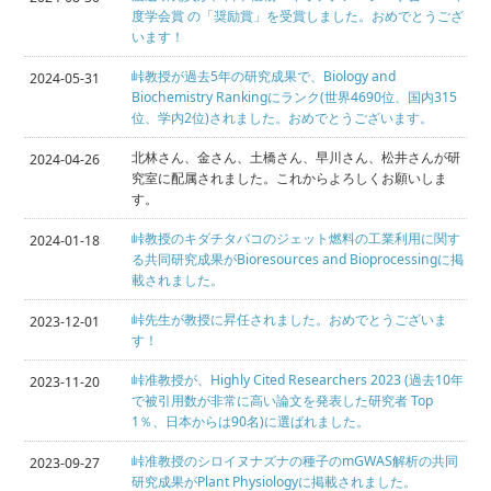
度学会賞 の「奨励賞」を受賞しました。おめでとうござ
います！
峠教授が過去5年の研究成果で、Biology and
2024-05-31
Biochemistry Rankingにランク(世界4690位、国内315
位、学内2位)されました。おめでとうございます。
北林さん、金さん、土橋さん、早川さん、松井さんが研
2024-04-26
究室に配属されました。これからよろしくお願いしま
す。
峠教授のキダチタバコのジェット燃料の工業利用に関す
2024-01-18
る共同研究成果がBioresources and Bioprocessingに掲
載されました。
峠先生が教授に昇任されました。おめでとうございま
2023-12-01
す！
峠准教授が、Highly Cited Researchers 2023 (過去10年
2023-11-20
で被引用数が非常に高い論文を発表した研究者 Top
1％、日本からは90名)に選ばれました。
峠准教授のシロイヌナズナの種子のmGWAS解析の共同
2023-09-27
研究成果がPlant Physiologyに掲載されました。