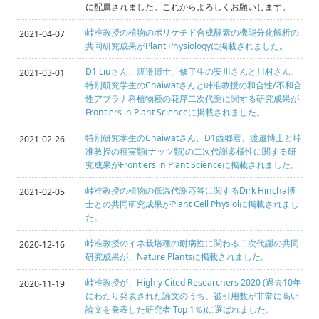
に配属されました。これからよろしくお願いします。
峠准教授の植物のポリケチド合成酵素の機能分化解析の
2021-04-07
共同研究成果がPlant Physiologyに掲載されました。
D1 Liuさん、渡邉博士、修了生の安川さんと川村さん、
2021-03-01
特別研究学生のChaiwatさんと峠准教授の和合性/不和合
性アブラナ科植物種の花序二次代謝に関する研究成果が
Frontiers in Plant Scienceに掲載されました。
特別研究学生のChaiwatさん、D1西郷君、渡邉博士と峠
2021-02-26
准教授の種実類(ナッツ類)の二次代謝多様性に関する研
究成果がFrontiers in Plant Scienceに掲載されました。
峠准教授の植物の低温代謝応答に関するDirk Hincha博
2021-02-05
士との共同研究成果がPlant Cell Physiolに掲載されまし
た。
峠准教授のイネ栽培種の耐病性に関わる二次代謝の共同
2020-12-16
研究成果が、Nature Plantsに掲載されました。
峠准教授が、Highly Cited Researchers 2020 (過去10年
2020-11-19
にわたり発表された論文のうち、被引用数が非常に高い
論文を発表した研究者 Top 1％)に選ばれました。