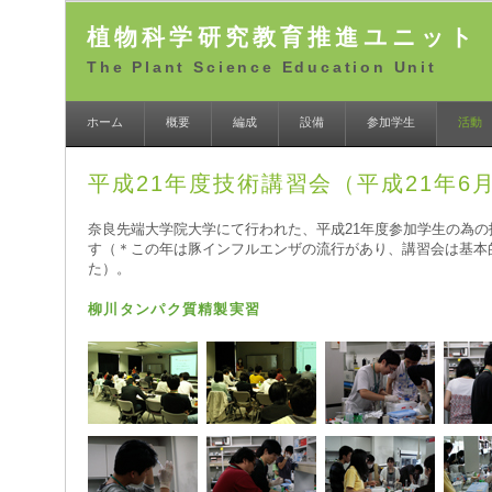
植物科学研究教育推進ユニット
The Plant Science Education Unit
ホーム
概要
編成
設備
参加学生
活動
平成21年度技術講習会（平成21年6月
奈良先端大学院大学にて行われた、平成21年度参加学生の為
す（＊この年は豚インフルエンザの流行があり、講習会は基本
た）。
柳川タンパク質精製実習