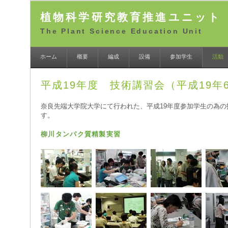
植物科学研究教育推進ユニット
The Plant Science Education Unit
ホーム
概要
編成
設備
参加学生
活動
平成19年度 技術講習会（平成19年
奈良先端大学院大学にて行われた、平成19年度参加学生の為
す。
柳川タンパク質精製実習