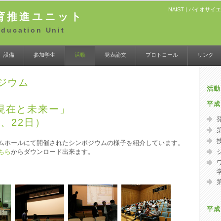
NAIST
|
バイオサイエ
育推進ユニット
Education Unit
設備
参加学生
活動
発表論文
プロトコール
リンク
ジウム
活動
平成
現在と未来ー」
1、22日）
ムホールにて開催されたシンポジウムの様子を紹介しています。
ちら
からダウンロード出来ます。
平成