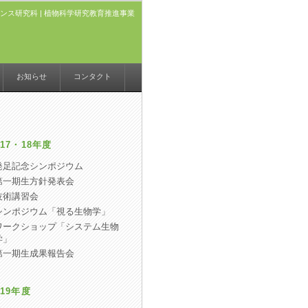
ンス研究科
|
植物科学研究教育推進事業
お知らせ
コンタクト
17・18年度
発足記念シンポジウム
第一期生方針発表会
技術講習会
シンポジウム「視る生物学」
ワークショップ「システム生物
学」
第一期生成果報告会
19年度