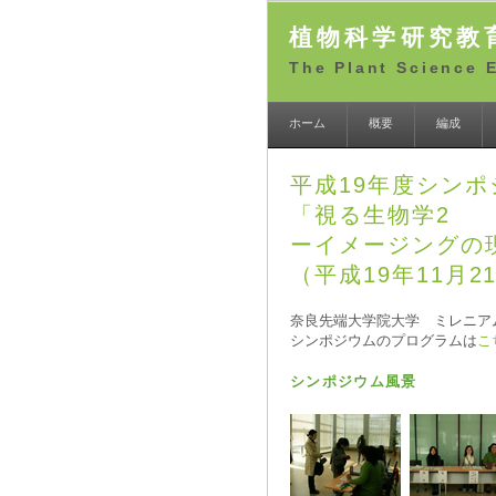
植物科学研究教
The Plant Science 
ホーム
概要
編成
平成19年度シンポ
「視る生物学2
ーイメージングの
（平成19年11月2
奈良先端大学院大学 ミレニア
シンポジウムのプログラムは
こ
シンポジウム風景