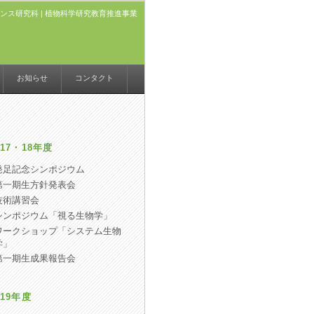
ンス研究科
|
植物科学研究教育推進事業
お知らせ
コンタクト
17・18年度
発足記念シンポジウム
第一期生方針発表会
技術講習会
シンポジウム「視る生物学」
ワークショップ「システム生物
学」
第一期生成果報告会
19年度