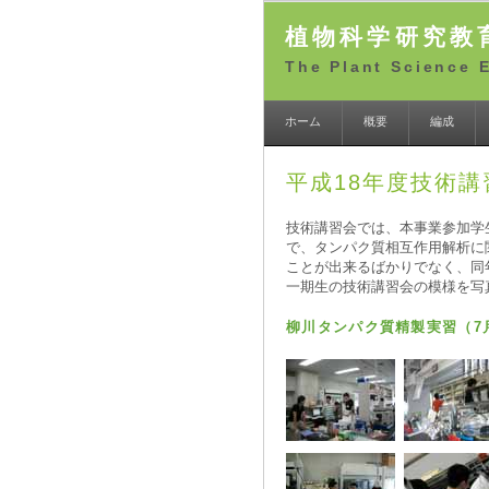
植物科学研究教
The Plant Science 
ホーム
概要
編成
平成18年度技術講
技術講習会では、本事業参加学
で、タンパク質相互作用解析に
ことが出来るばかりでなく、同
一期生の技術講習会の模様を写
柳川タンパク質精製実習（7