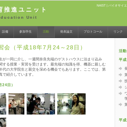
NAIST
|
バイオサイエ
育推進ユニット
Education Unit
設備
参加学生
活動
発表論文
プロトコール
リンク
習会（平成18年7月24～28日）
活動
生が一同に介し、一週間奈良先端のゲストハウスに泊まり込み
平成
関する授業・実習を受けます。最先端の知識を得、機器に親しむ
年代の大学院生と親交を深める機会でもあります。ここでは、第
真で紹介しています。
月24日）
平成