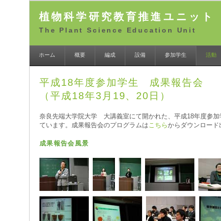
植物科学研究教育推進ユニット
The Plant Science Education Unit
ホーム
概要
編成
設備
参加学生
活動
平成18年度参加学生 成果報告会
（平成18年3月19、20日）
奈良先端大学院大学 大講義室にて開かれた、平成18年度参
ています。成果報告会のプログラムは
こちら
からダウンロード
成果報告会風景