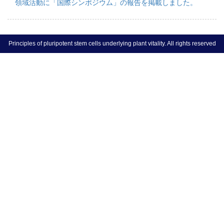
領域活動に「国際シンポジウム」の報告を掲載しました。
Principles of pluripotent stem cells underlying plant vitality. All rights reserved