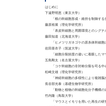
はじめに
下遠野明恵（東京大学）
「根の幹細胞形成・維持を制御する分
藤原裕展（理化学研究所）
「表皮幹細胞と周囲環境とのシグナ
藤田知道（北海道大学）
「ヒメツリガネゴケの原糸体幹細胞に
佐田亜衣子（筑波大学）
「細胞分裂頻度の違いに着眼したマウ
五島剛太（名古屋大学）
「コケ幹細胞の非対称分裂を司る中心
松崎文雄（理化学研究所）
「神経幹細胞の多様性により複雑脳
長谷部光泰（基礎生物学研究所）
「動物と植物の幹細胞化分子機構の
竹内隆（鳥取大学）
「マウスとイモリを用いた再生の研究