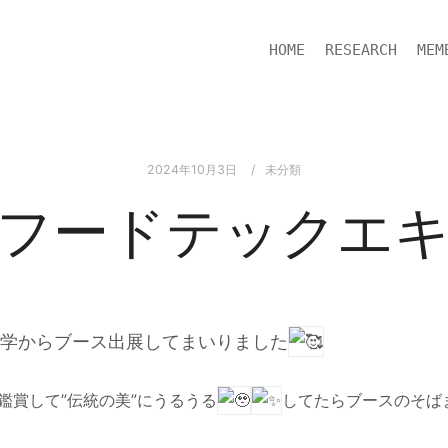
HOME
RESEARCH
MEM
2024年10月3日
未分類
フードテックエ
大学からブース出展してまいりました
鑑賞して”伝統の美”にうるうる
してたらブースのそば