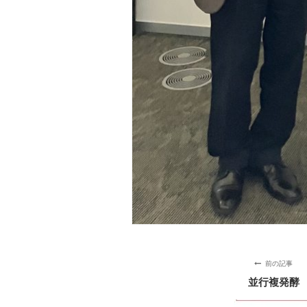
前の記事
並行複発酵