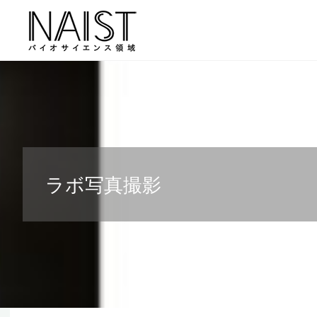
コ
ン
テ
ン
ツ
へ
ス
キ
ッ
ラボ写真撮影
プ