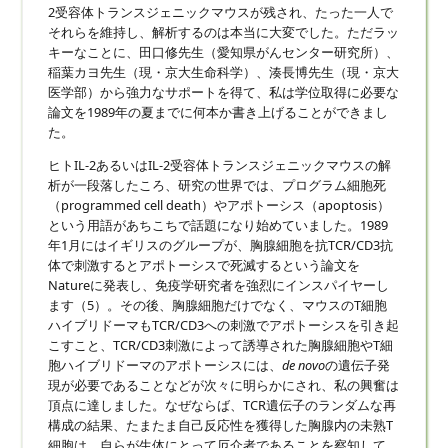
2受容体トランスジェニックマウスが残され、たった一人で
それらを維持し、解析するのは本当に大変でした。ただラッ
キーなことに、田口修先生（愛知県がんセンター研究所）、
稲葉カヨ先生（現・京大生命科学）、湊長博先生（現・京大
医学部）から強力なサポートを得て、私は学位取得に必要な
論文を1989年の夏までに何本か書き上げることができまし
た。
ヒトIL-2あるいはIL-2受容体トランスジェニックマウスの解
析が一段落したころ、研究の世界では、プログラム細胞死
（programmed cell death）やアポトーシス（apoptosis）
という用語があちこちで話題になり始めていました。1989
年1月にはイギリスのグループが、胸腺細胞を抗TCR/CD3抗
体で刺激するとアポトーシスで死滅するという論文を
Natureに発表し、免疫学研究者を強烈にインスパイヤーし
ます（5）。その後、胸腺細胞だけでなく、マウスのT細胞
ハイブリドーマもTCR/CD3への刺激でアポトーシスを引き起
こすこと、TCR/CD3刺激によって誘導された胸腺細胞やT細
胞ハイブリドーマのアポトーシスには、
de novo
の遺伝子発
現が必要であることなどが次々に明らかにされ、私の興奮は
頂点に達しました。なぜならば、TCR遺伝子のランダムな再
構成の結果、たまたま自己反応性を獲得した胸腺内の未熟T
細胞は、自らが生体にとって厄介者であることを察知して、