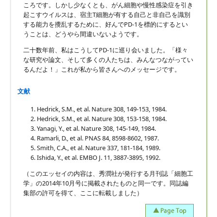
ころです。しかし少なくとも、がん細胞や慢性感染症を引き
起こすウイルスは、宿主T細胞が有する自己と非自己を識別
する能力を攪乱するために、好んでPD-1を標的にするとい
うことは、どうやら間違いないようです。
二十数年前、私はこうしてPD-1に巡り会いました。「様々
な研究や論文、そして多くの人たちは、みんなつながってい
るんだよ！」これが私から皆さんへのメッセージです。
文献
Hedrick, S.M., et al. Nature 308, 149-153, 1984.
Hedrick, S.M., et al. Nature 308, 153-158, 1984.
Yanagi, Y., et al. Nature 308, 145-149, 1984.
Ramarli, D., et al. PNAS 84, 8598-8602, 1987.
Smith, C.A., et al. Nature 337, 181-184, 1989.
Ishida, Y., et al. EMBO J. 11, 3887-3895, 1992.
（このエッセイの内容は、秀潤社が発行する月刊誌「細胞工
学」の2014年10月号に掲載されたものと同一です。同誌編
集部の許可を得て、ここに転載しました）