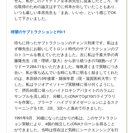
せん。私がこのアイディアを本庶先生に提案したところ、学
位取得のための論文はすでに何本か出していたこともあり、
いつも厳しい本庶先生も「まあ、いいか」という感じでOK
して下さいました。
待望のサブトラクションとPD-1
待ちに待ったサブトラクションのチャンス到来です。私はま
ず柳先生にお願いしてトロント時代のサブトラクションのプ
ロトコールを教えていただきました。次に私は千葉大学の斉
藤隆先生（現・理研／阪大）から折り紙つきのT細胞ハイブ
リドーマ2B4.11をいただきました。毎晩遅くまで実験につき
合い、私が落ち込んでいる時にも常に明るく励ましてくれた
のは、本庶研の3年後輩・縣保年君（現・滋賀医科大学）で
した。私はラジオアイソトープ実験棟に張り付くようにし
て、摂氏60度に保ったハイドロキシアパタイトのカラムに
サンプルを流し続け、分離したcDNAでgt10のライブラリ
ーを作製し、プラーク・ハイブリダイゼーションによるスク
リーニングを1次、2次、3次へと進めて行きました。
1991年9月、30歳になったばかりの私は、このサブトラクシ
ョン実験により、4個の独立したcDNAクローンを得ること
ができました。当時は現在ほど気軽にシークエンシングを行