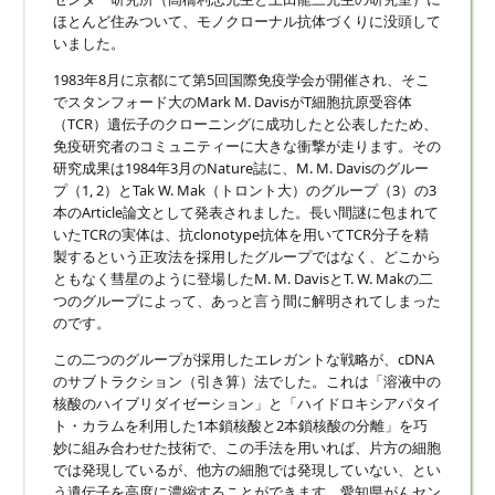
ほとんど住みついて、モノクローナル抗体づくりに没頭して
いました。
1983年8月に京都にて第5回国際免疫学会が開催され、そこ
でスタンフォード大のMark M. DavisがT細胞抗原受容体
（TCR）遺伝子のクローニングに成功したと公表したため、
免疫研究者のコミュニティーに大きな衝撃が走ります。その
研究成果は1984年3月のNature誌に、M. M. Davisのグルー
プ（1, 2）とTak W. Mak（トロント大）のグループ（3）の3
本のArticle論文として発表されました。長い間謎に包まれて
いたTCRの実体は、抗clonotype抗体を用いてTCR分子を精
製するという正攻法を採用したグループではなく、どこから
ともなく彗星のように登場したM. M. DavisとT. W. Makの二
つのグループによって、あっと言う間に解明されてしまった
のです。
この二つのグループが採用したエレガントな戦略が、cDNA
のサブトラクション（引き算）法でした。これは「溶液中の
核酸のハイブリダイゼーション」と「ハイドロキシアパタイ
ト・カラムを利用した1本鎖核酸と2本鎖核酸の分離」を巧
妙に組み合わせた技術で、この手法を用いれば、片方の細胞
では発現しているが、他方の細胞では発現していない、とい
う遺伝子を高度に濃縮することができます。愛知県がんセン