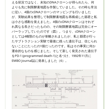
える状況ではなく、未知のDNAクローンが得られたら、何
よりも先に制限酵素地図を作製していました。その時も常法
に従い、4個のcDNAクローンのマッピングを行いました
が、実験結果を整理して制限酵素地図を再構成した縣君と私
は小さな感動を覚えました。4個のcDNAクローンはそれぞ
れ異なる長さだったものの、その制限酵素地図は完全にオー
バーラップしていたのです（図）。つまり、cDNAクローン
としては4種類のものが単離されましたが、私と縣君が行っ
たサブトラクション実験で最後に残った遺伝子は、信じられ
ないことにたったの1個だったのです。私はその事実に何か
運命的なものを感じました。そして新しく発見された遺伝子
をPD-1 (programmed death-1)と名づけ、1992年11月に
EMBO Journal誌に発表しました（6）。