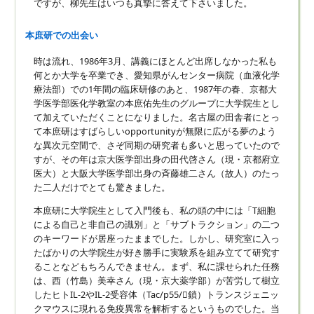
ですが、柳先生はいつも真摯に答えて下さいました。
本庶研での出会い
時は流れ、1986年3月、講義にほとんど出席しなかった私も
何とか大学を卒業でき、愛知県がんセンター病院（血液化学
療法部）での1年間の臨床研修のあと、1987年の春、京都大
学医学部医化学教室の本庶佑先生のグループに大学院生とし
て加えていただくことになりました。名古屋の田舎者にとっ
て本庶研はすばらしいopportunityが無限に広がる夢のよう
な異次元空間で、さぞ同期の研究者も多いと思っていたので
すが、その年は京大医学部出身の田代啓さん（現・京都府立
医大）と大阪大学医学部出身の斉藤雄二さん（故人）のたっ
た二人だけでとても驚きました。
本庶研に大学院生として入門後も、私の頭の中には「T細胞
による自己と非自己の識別」と「サブトラクション」の二つ
のキーワードが居座ったままでした。しかし、研究室に入っ
たばかりの大学院生が好き勝手に実験系を組み立てて研究す
ることなどもちろんできません。まず、私に課せられた任務
は、西（竹島）美幸さん（現・京大薬学部）が苦労して樹立
したヒトIL-2やIL-2受容体（Tac/p55/鎖）トランスジェニッ
クマウスに現れる免疫異常を解析するというものでした。当