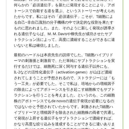
何らかの「必須遺伝子」を新たに発現することにより、アポ
トーシスで自殺する道を選ぶ、というストーリーが考えられ
たからです。私にはその「必須遺伝子」こそが、T細胞によ
る自己−非自己識別の分子機構の中で決定的な役割を果たす
ものに思われました。また、そのように新しく発現が誘導さ
れる遺伝子ならば、M. M. Davisや柳先生が成功させたサブ
トラクション法によって、高度に濃縮することができるに違
いないと私は確信しました。
最初のハードルは本庶先生の説得でした。T細胞ハイブリド
ーマの刺激後と刺激前で、ただ単純にサブトラクションを実
行するだけでは、細胞死に深く関与する遺伝子以外にも、
IL-2などの活性化遺伝子（activation genes）が山ほど濃縮
されてしまうことが予想されるので、ストラテジーには「も
う一工夫」が必要でした。そこで私は、培地からの増殖因子
の除去によってアポトーシスを引き起こす細胞株でもサブト
ラクションを行うことを考えました。というのも、この細胞
株のアポトーシスでもde novoの遺伝子発現が必要になるの
ではないかと予想されていたからです。刺激されたT細胞ハ
イブリドーマと増殖因子を除去された細胞株の両者で共通し
て発現が上昇する遺伝子をサブトラクションで濃縮すれば、
かなり高度な絞り込みを達成することができるに違いありま