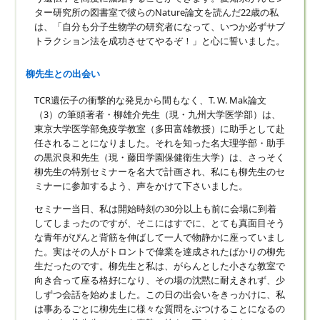
ター研究所の図書室で彼らのNature論文を読んだ22歳の私
は、「自分も分子生物学の研究者になって、いつか必ずサブ
トラクション法を成功させてやるぞ！」と心に誓いました。
柳先生との出会い
TCR遺伝子の衝撃的な発見から間もなく、T. W. Mak論文
（3）の筆頭著者・柳雄介先生（現・九州大学医学部）は、
東京大学医学部免疫学教室（多田富雄教授）に助手として赴
任されることになりました。それを知った名大理学部・助手
の黒沢良和先生（現・藤田学園保健衛生大学）は、さっそく
柳先生の特別セミナーを名大で計画され、私にも柳先生のセ
ミナーに参加するよう、声をかけて下さいました。
セミナー当日、私は開始時刻の30分以上も前に会場に到着
してしまったのですが、そこにはすでに、とても真面目そう
な青年がぴんと背筋を伸ばして一人で物静かに座っていまし
た。実はその人がトロントで偉業を達成されたばかりの柳先
生だったのです。柳先生と私は、がらんとした小さな教室で
向き合って座る格好になり、その場の沈黙に耐えきれず、少
しずつ会話を始めました。この日の出会いをきっかけに、私
は事あるごとに柳先生に様々な質問をぶつけることになるの