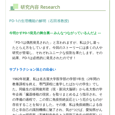
研究内容 Research
PD-1の生理機能の解明（石田准教授)
今明かすPD-1発見の舞台裏–– みんなつながっているんだよ ––
「PD-1は偶然発見された」と言われますが、私は少し違っ
たとらえ方をしています。今回のストーリーには多くの人や
研究が登場し、それぞれユニークな役割を果たします。その
結果、PD-1は必然的に発見されたのです！
サブトラクション法との出会い
1982年初夏、私は名古屋大学医学部の学部1年生（2年間の
教養課程を終え、専門課程に進学したばかりの学生）でし
た。同級生の笹岡俊邦君（現・新潟大脳研）から名大祭の学
年企画「臓器移植の現状」を取りまとめるよう指示され、そ
の準備の過程で、この世に免疫拒絶反応という厄介なものが
存在することを知りました。その後、私は免疫細胞による自
己と非自己の識別機構に魅了され、気がつけば、愛知県がん
センター研究所（高橋利忠先生と上田龍三先生の研究室）に