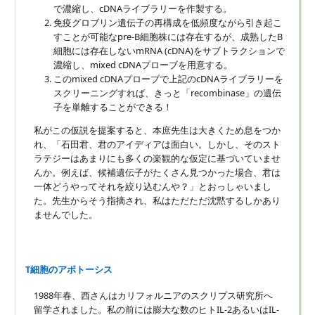
で濃縮し、cDNAライブラリーを作製する。
免疫グロブリン遺伝子の再構成を低頻度ながら引き起こ
すことが可能なpre-B細胞株には存在するが、成熟したB
細胞には存在しないmRNA (cDNA)をサブトラクションで
濃縮し、mixed cDNAプローブを用意する。
このmixed cDNAプローブで上記のcDNAライブラリーを
スクリーニングすれば、きっと「recombinase」の遺伝
子を単離することができる！
私がこの仮説を提案すると、本庶先生は大きくため息をつか
れ、「石田君、君のアイディアは面白い。しかし、そのスト
ラテジーはあまりにも多くの楽観的な仮定に基づいていませ
んか。例えば、候補遺伝子がたくさん見つかった場合、君は
一体どうやってそれを絞り込むんや？」とおっしゃいまし
た。先生からそう指摘され、私はただただ沈黙するしかあり
ませんでした。
T細胞のアポトーシス
1988年春、西さんはカリフォルニアのスクリプス研究所へ
留学されました。私の前には膨大な数のヒトIL-2あるいはIL-