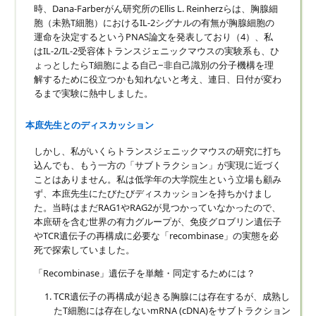
時、Dana-Farberがん研究所のEllis L. Reinherzらは、胸腺細
胞（未熟T細胞）におけるIL-2シグナルの有無が胸腺細胞の
運命を決定するというPNAS論文を発表しており（4）、私
はIL-2/IL-2受容体トランスジェニックマウスの実験系も、ひ
ょっとしたらT細胞による自己−非自己識別の分子機構を理
解するために役立つかも知れないと考え、連日、日付が変わ
るまで実験に熱中しました。
本庶先生とのディスカッション
しかし、私がいくらトランスジェニックマウスの研究に打ち
込んでも、もう一方の「サブトラクション」が実現に近づく
ことはありません。私は低学年の大学院生という立場も顧み
ず、本庶先生にたびたびディスカッションを持ちかけまし
た。当時はまだRAG1やRAG2が見つかっていなかったので、
本庶研を含む世界の有力グループが、免疫グロブリン遺伝子
やTCR遺伝子の再構成に必要な「recombinase」の実態を必
死で探索していました。
「Recombinase」遺伝子を単離・同定するためには？
TCR遺伝子の再構成が起きる胸腺には存在するが、成熟し
たT細胞には存在しないmRNA (cDNA)をサブトラクション