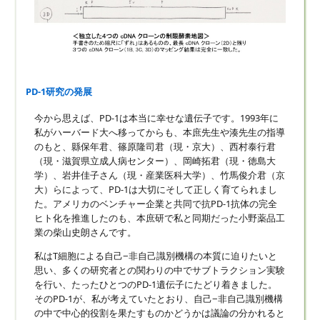
PD-1研究の発展
今から思えば、PD-1は本当に幸せな遺伝子です。1993年に
私がハーバード大へ移ってからも、本庶先生や湊先生の指導
のもと、縣保年君、篠原隆司君（現・京大）、西村泰行君
（現・滋賀県立成人病センター）、岡崎拓君（現・徳島大
学）、岩井佳子さん（現・産業医科大学）、竹馬俊介君（京
大）らによって、PD-1は大切にそして正しく育てられまし
た。アメリカのベンチャー企業と共同で抗PD-1抗体の完全
ヒト化を推進したのも、本庶研で私と同期だった小野薬品工
業の柴山史朗さんです。
私はT細胞による自己−非自己識別機構の本質に迫りたいと
思い、多くの研究者との関わりの中でサブトラクション実験
を行い、たったひとつのPD-1遺伝子にたどり着きました。
そのPD-1が、私が考えていたとおり、自己−非自己識別機構
の中で中心的役割を果たすものかどうかは議論の分かれると