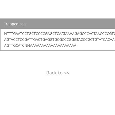
Trapped seq
NTTTGAATCCTGCTCCCCGAGCTCAATAAAAGAGCCCACTAACCCCGT
AGTACCTCCGATTGACTGAGGTGCGCCCGGGTACCCGCTGTATCACAA
AGTTGCATCNNAAAAAAAAAAAAAAAAAAAA
Back to <<