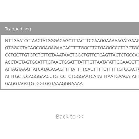
Trapped seq
NTTGAATCCTAACTATGGGACAGCTTTACTTCCAAGGAAAAAGATGAAG
GTGGCCTACAGCGGAGAGAACACTTTTGGCTTCTGAGGCCCTTGCTG
CCTGCTTGTGTCTCTTGTAAATAACTGGCTGTTCTCAGTTACTCTGCC
ACCTACTAGTGCATTTGTAACTGGATTTATTTCTTAATATATTGGAAGGT
ATTAGTAAATTATCATACAGAGTTTTATTTTCAGTTTTCTTTTTGTGCAC
ATTTGCTCCAGGGAACCTGTCCTCTGGGAATCATATTTAATGAAGATAT
GAGGTAGGTGTGGTGGTAAAGGNAAAA
Back to <<