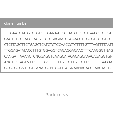
clone number
TTTGAATGTATGTCTGTGTTGANAACGCCAGATCCTCTGAAACTGCGA
GAGTCTGCCATGCAGGTTCTCGAGAATCGGAACCTGGGGTCCTGTGC
CTCTTAGCTTCTGAGCTCATCTCTCCAACCCTCTTTTGTTTAGTTTTAAT
TTGGAGATATACCTTTGTGGAGGTCAGAGGACAACTTTCAAGGGTNAG
CANGATTAAAACTCNGGAGGTCAAGCATAGACAGCAAACAGAGGTG
ANCTCGTAGTNTTGTTTTGGTTTTTTGTTGTTGTTGTTGTTTTTTAAAA
GGGGGGGNTGGTGANATGGNTCATTGGGNAANACACCCAACTACTC
Back to <<