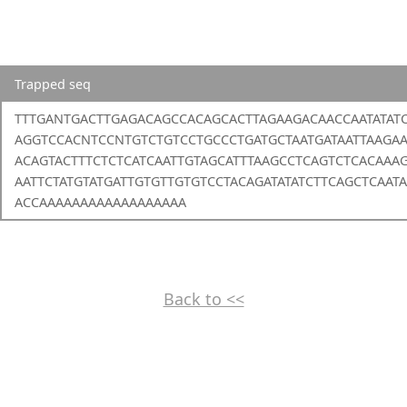
Trapped seq
TTTGANTGACTTGAGACAGCCACAGCACTTAGAAGACAACCAATATAT
AGGTCCACNTCCNTGTCTGTCCTGCCCTGATGCTAATGATAATTAAGAA
ACAGTACTTTCTCTCATCAATTGTAGCATTTAAGCCTCAGTCTCACAAA
AATTCTATGTATGATTGTGTTGTGTCCTACAGATATATCTTCAGCTCAAT
ACCAAAAAAAAAAAAAAAAAA
Back to <<